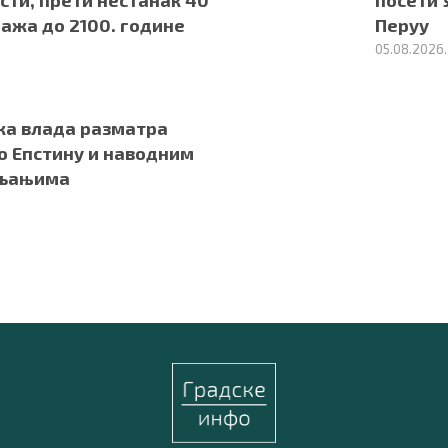
сти, прети нестанак 40
посети 
ажа до 2100. године
Перуу
05.08.2026.
ка влада разматра
о Епстину и наводним
вљањима