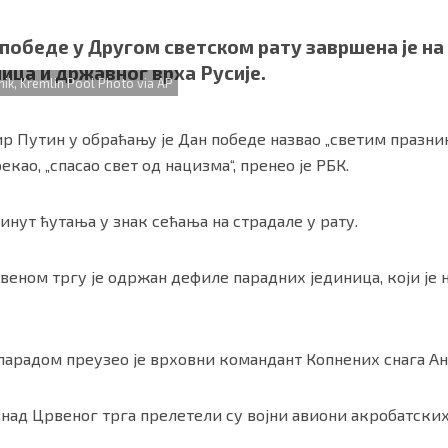
обеде у Другом светском рату завршена је на 
ница и државног врха Русије.
ik, Kremlin Pool Photo via AP
 Путин у обраћању је Дан победе назвао „светим празник
рекао, „спасао свет од нацизма“, пренео је РБК.
инут ћутања у знак сећања на страдале у рату.
ности
|
О нама
веном тргу је одржан дефиле парадних јединица, који је
парадом преузео је врховни командант Копнених снага А
над Црвеног трга прелетели су војни авиони акробатских