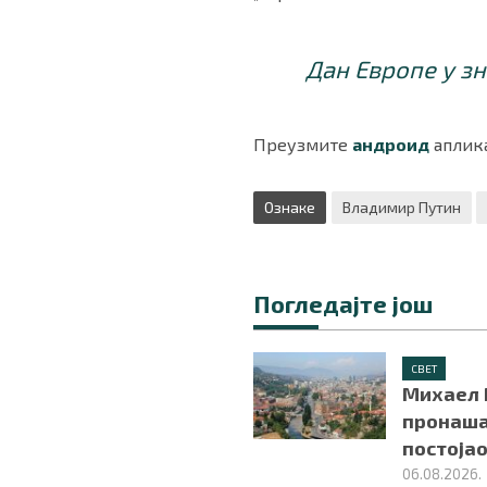
Дан Европе у з
Преузмите
андроид
аплика
Ознаке
Владимир Путин
Погледајте још
СВЕТ
Михаел 
пронаша
постојао
06.08.2026.