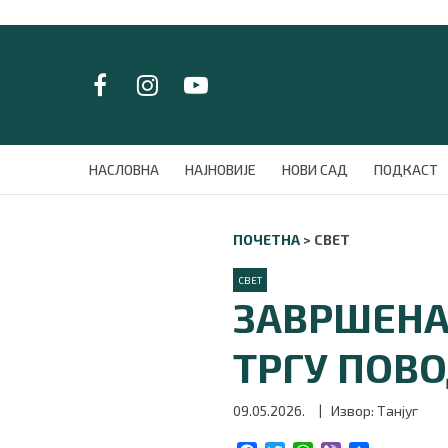
LAT/
ЋИР
НАСЛОВНА
НАСЛОВНА
НАЈНОВИЈЕ
НОВИ САД
ПОДКАСТ
НАЈНОВИЈЕ
НОВИ САД
ПОЧЕТНА
>
СВЕТ
ПОДКАСТ
ЗЕЛЕНИ ГРАД
СВЕТ
ВИДЕО
ЗАВРШЕНА
СПЕЦИЈАЛИ
БЛОГ
ТРГУ ПОВ
СРБИЈА
СВЕТ
09.05.2026.
| Извор: Танјуг
ЖИВОТ И СТИЛ
СПОРТ