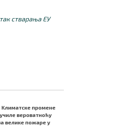
так стварања ЕУ
: Климатске промене
училе вероватноћу
за велике пожаре у