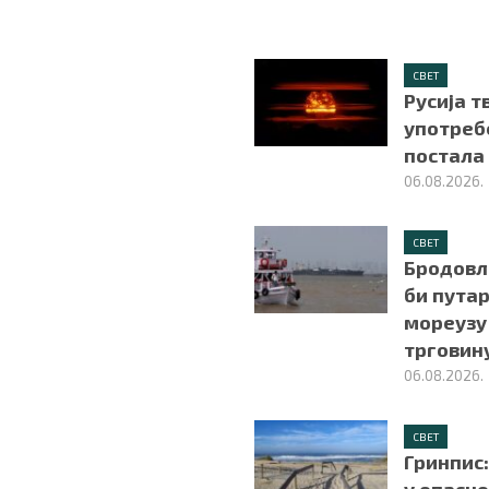
СВЕТ
Русија т
употреб
постала 
06.08.2026.
СВЕТ
Бродовл
би пута
мореузу
трговин
06.08.2026.
СВЕТ
Гринпис: