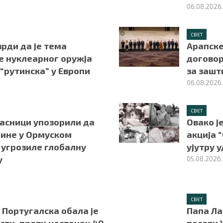
06.08.2026
СВЕТ
врди да је тема
Арапске
е нуклеарног оружја
договор
“рутинска” у Европи
за зашт
06.08.2026
СВЕТ
асници упозорили да
Овако ј
рине у Ормуском
акција “
 угрозиле глобалну
ујутру 
у
05.08.2026.
СВЕТ
 Португалска обала је
Папа Ла