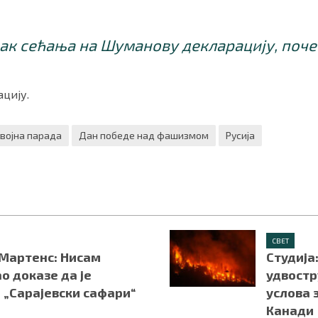
нак сећања на Шуманову декларацију, поче
цију.
војна парада
Дан победе над фашизмом
Русија
СВЕТ
Мартенс: Нисам
Студија
о доказе да је
удвостр
 „Сарајевски сафари“
услова 
Канади