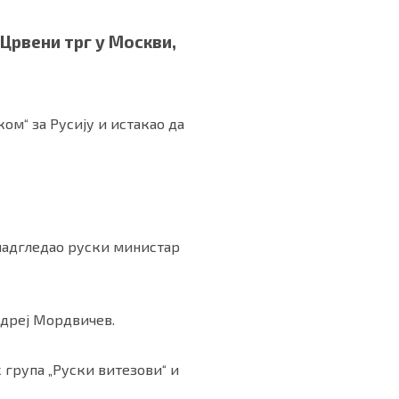
Црвени трг у Москви,
ом“ за Русију и истакао да
 надгледао руски министар
ндреј Мордвичев.
 група „Руски витезови“ и