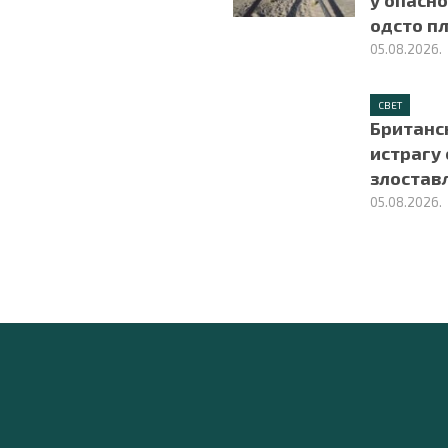
у опасно
одсто пл
05.08.2026.
СВЕТ
Британс
истрагу 
злоста
05.08.2026.