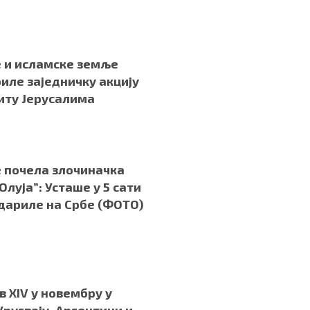
.
 и исламске земље
иле заједничку акцију
иту Јерусалима
.
е почела злочиначка
Олуја”: Усташе у 5 сати
удариле на Србе (ФОТО)
в XIV у новембру у