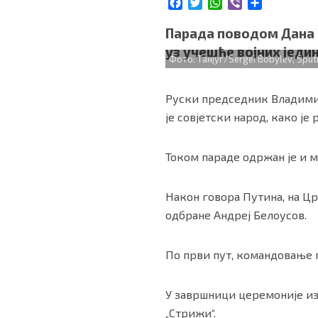
F
T
W
V
S
БИЗНИС
a
w
h
i
h
c
i
a
b
a
Парада поводом Дана п
e
t
t
e
r
уз учешће војних једи
b
t
s
r
e
Фото: Танјуг/Sergei Bobylev, Sputn
redakcija@gradskeinfo.rs
o
e
A
o
r
p
Руски председник Владимир
k
p
ПРАТИТЕ НАС
је совјетски народ, како је 
Током параде одржан је и м
Маркетинг
|
Услови коришћења
|
Политика приват
Након говора Путина, на Цр
одбране Андреј Белоусов.
ПРЕУЗМИТЕ НАШУ АПЛИКАЦИЈУ
По први пут, командовање 
У завршници церемоније из
„Стрижи“.