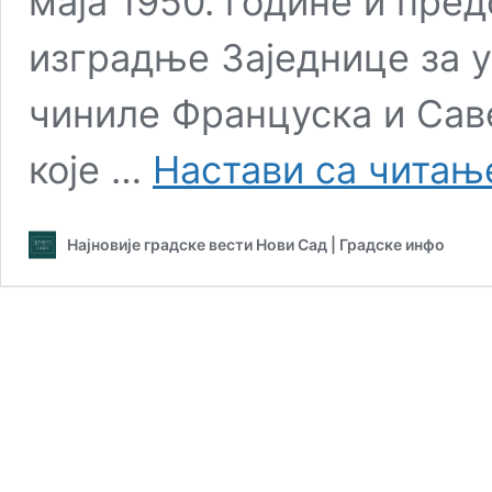
маја 1950. године и пре
изградње Заједнице за у
чиниле Француска и Сав
које …
Настави са чита
Најновије градске вести Нови Сад | Градске инфо