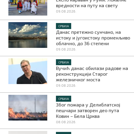
вредности на путу ка свету
09.08.2026.
СРБИЈА
Данас претежно сунчано, на
истоку и југоистоку променљиво
облачно, до 36 степени
09.08.2026.
СРБИЈА
Вучић данас обилази радове на
реконструкцији Старог
железничког моста
09.08.2026.
СРБИЈА
Због пожара у Делиблатској
пешчари затворен део пута
Ковин – Бела Црква
08.08.2026.