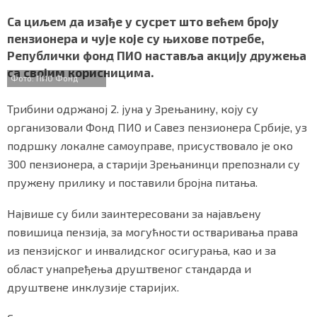
a
w
h
i
h
СПЕЦИЈАЛИ
c
i
a
b
a
Са циљем да изађе у сусрет што већем броју
e
t
t
e
r
пензионера и чује које су њихове потребе,
БЛОГ
b
t
s
r
e
Републички фонд ПИО наставља акцију дружења
o
e
A
са својим корисницима.
o
r
p
СРБИЈА
Фото: ПИО Фонд
k
p
Трибини одржаној 2. јуна у Зрењанину, коју су
СВЕТ
организовали Фонд ПИО и Савез пензионера Србије, уз
ЖИВОТ И СТИЛ
подршку локалне самоуправе, присуствовало је око
300 пензионера, а старији Зрењанинци препознали су
СПОРТ
пружену прилику и поставили бројна питања.
БИЗНИС
Највише су били заинтересовани за најављену
повишица пензија, за могућности остваривања права
из пензијског и инвалидског осигурања, као и за
redakcija@gradskeinfo.rs
област унапређења друштвеног стандарда и
друштвене инклузије старијих.
ПРАТИТЕ НАС