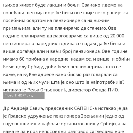
њихов живот буде лакши и бољи. Свакако идемо на
повећање пензија које ће бити осетније него раније, са
посебним освртом на пензионере са најнижим
примањима, али ту не планирамо да станемо. Ове
године планирамо да разговарамо са више од 20.000
пензионера, а наредних година се надам да ће бити и
више догађаја али и већи број пензионера. Ове године
имамо 60 трибина а наредне, надам се, и више, и обићи
ћемо целу Србију, доћи ћемо пензионерима, што се
каже, на кућне адресе како бисмо разговарали са
њима и од њих чули шта је оно што је најпотребније”,
истакао је Реља Огњеновић, директор Фонда ПИО.
Фото: ПИО Фонд
Др Андреја Савић, председник САПЕНС-а истакао је да
je Градско удружење пензионера Зрењанин једнo од
најуспешнијих и најбоље организованих у Србији, а на
нама је да кроз непосредни разговор сагледамо које