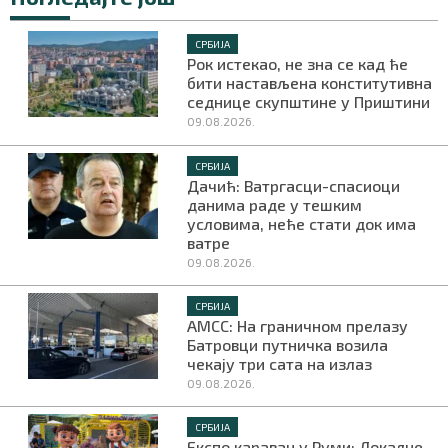
СРБИЈА
Рок истекао, не зна се кад ће
бити настављена конститутивна
седнице скупштине у Приштини
09.08.2026.
СРБИЈА
Дачић: Ватргасци-спасиоци
данима раде у тешким
условима, неће стати док има
ватре
09.08.2026.
СРБИЈА
АМСС: На граничном прелазу
Батровци путничка возила
чекају три сата на излаз
09.08.2026.
СРБИЈА
Експо караван у Руми: Локалне