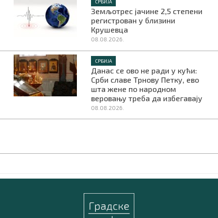
СРБИЈА
Земљотрес јачине 2,5 степени
регистрован у близини
Крушевца
08.08.2026.
СРБИЈА
Данас се ово не ради у кући:
Срби славе Трнову Петку, ево
шта жене по народном
веровању треба да избегавају
08.08.2026.