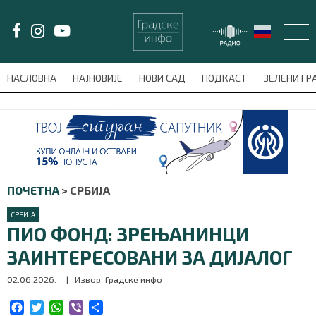
LAT/
ЋИР
НАСЛОВНА
НАЈНОВИЈЕ
НОВИ САД
ПОДКАСТ
ЗЕЛЕНИ Г
avni-meni'); $this_item = current( wp_filter_object_list( $menu_items,
НАСЛОВНА
НАЈНОВИЈЕ
ПОЧЕТНА
>
СРБИЈА
НОВИ САД
СРБИЈА
ПИО ФОНД: ЗРЕЊАНИНЦИ
ПОДКАСТ
ЗАИНТЕРЕСОВАНИ ЗА ДИЈАЛОГ
ЗЕЛЕНИ ГРАД
02.06.2026.
| Извор: Градске инфо
ВИДЕО
F
T
W
V
S