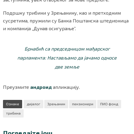
Подршку трибини у Зрењанину, као и претходним
сусретима, пружили су Банка Поштанска штедионица
и компанија „Дунав осигурање”.
Брнабић са председницом мађарског
парламента: Настављамо да јачамо односе
две земље
Преузмите
андроид
апликацију.
Ознаке
дијалог
Зрењанин
пензионери
ПИО фонд
трибина
Погледајте још