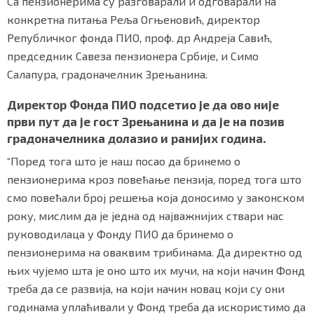
Са пензионерима су разговарали и одговарали на
конкретна питања Реља Огњеновић, директор
Републичког фонда ПИО, проф. др Андреја Савић,
председник Савеза пензионера Србије, и Симо
Маркетинг
|
Услови коришћења
|
Политика приват
Салапура, градоначелник Зрењанина.
Директор Фонда ПИО подсетио је да ово није
ПРЕУЗМИТЕ НАШУ АПЛИКАЦИЈУ
први пут да је гост Зрењанина и да је на позив
градоначелника долазио и ранијих година.
“Поред тога што је наш посао да бринемо о
пензионерима кроз повећање пензија, поред тога што
смо повећали број решења која доносимо у законском
року, мислим да је једна од најважнијих ствари нас
руководилаца у Фонду ПИО да бринемо о
пензионерима на оваквим трибинама. Да директно од
њих чујемо шта је оно што их мучи, на који начин Фонд
треба да се развија, на који начин новац који су они
годинама уплаћивали у Фонд треба да искористимо да