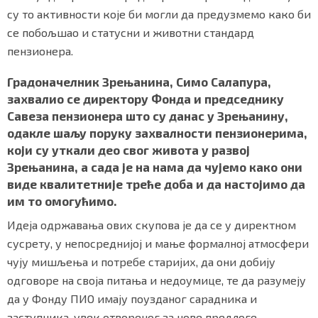
су то активности које би могли да предузмемо како би
се побољшао и статусни и животни стандард
пензионера.
Градоначелник Зрењанина, Симо Салапура,
захвалио се директору Фонда и председнику
Савеза пензионера што су данас у Зрењанину,
одакле шаљу поруку захвалности пензионерима,
који су уткали део свог живота у развој
Зрењанина, а сада је на нама да чујемо како они
виде квалитетније треће доба и да настојимо да
им то омогућимо.
Идеја одржавања ових скупова је да се у директном
сусрету, у непосреднијој и мање формалној атмосфери
чују мишљења и потребе старијих, да они добију
одговоре на своја питања и недоумице, те да разумеју
да у Фонду ПИО имају поузданог сарадника и
заступника, увек отвореног за нове предлоге.