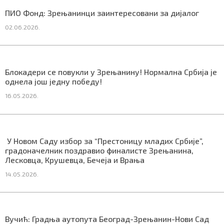
СПЕЦИЈАЛИ
ПИО Фонд: Зрењанинци заинтересовани за дијалог
02.06.2026.
БЛОГ
СРБИЈА
Блокадери се повукли у Зрењанину! Нормална Србија је
СВЕТ
однела још једну победу!
16.05.2026.
ЖИВОТ И СТИЛ
СПОРТ
У Новом Саду избор за “Престоницу младих Србије”,
БИЗНИС
градоначелник поздравио финалисте Зрењанина,
Лесковца, Крушевца, Бечеја и Врања
14.05.2026.
redakcija@gradskeinfo.rs
ПРАТИТЕ НАС
Вучић: Градња аутопута Београд-Зрењанин-Нови Сад