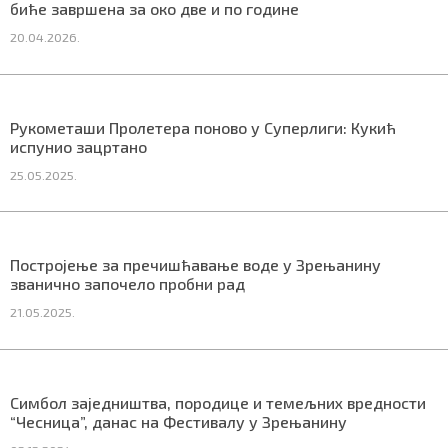
биће завршена за око две и по године
20.04.2026.
Маркетинг
|
Услови коришћења
|
Политика приват
Рукометаши Пролетера поново у Суперлиги: Кукић
испунио зацртано
ПРЕУЗМИТЕ НАШУ АПЛИКАЦИЈУ
25.05.2025.
Постројење за пречишћавање воде у Зрењанину
званично започело пробни рад
21.05.2025.
Симбол заједништва, породице и темељних вредности
“Чесница”, данас на Фестивалу у Зрењанину