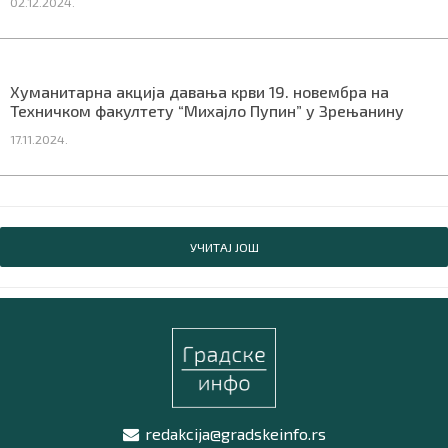
02.12.2024.
Хуманитарна акција давања крви 19. новембра на
Техничком факултету “Михајло Пупин” у Зрењанину
17.11.2024.
УЧИТАЈ ЈОШ
redakcija@gradskeinfo.rs