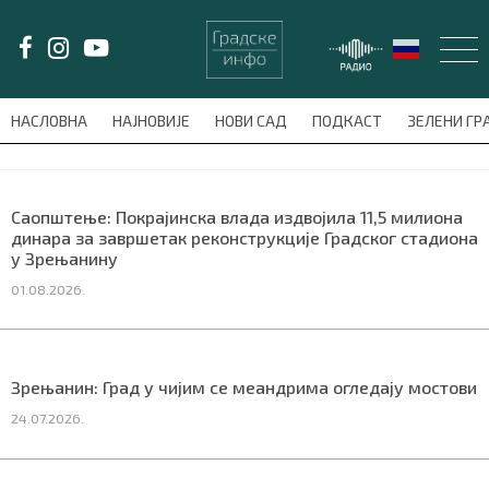
LAT/
ЋИР
НАСЛОВНА
НАЈНОВИЈЕ
НОВИ САД
ПОДКАСТ
ЗЕЛЕНИ Г
avni-meni'); $this_item = current( wp_filter_object_list( $menu_items,
НАСЛОВНА
Саопштење: Покрајинска влада издвојила 11,5 милиона
динара за завршетак реконструкције Градског стадиона
НАЈНОВИЈЕ
у Зрењанину
01.08.2026.
НОВИ САД
ПОДКАСТ
Зрењанин: Град у чијим се меандрима огледају мостови
ЗЕЛЕНИ ГРАД
24.07.2026.
ВИДЕО