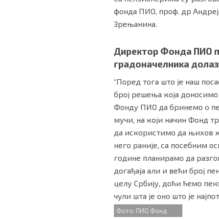
фонда ПИО, проф. др Андреј
Зрењанина.
Директор Фонда ПИО под
градоначелника долази
“Поред тога што је наш пос
број решења која доносимо 
Фонду ПИО да бринемо о пе
мучи, на који начин Фонд тр
да искористимо да њихов ж
него раније, са посебним о
године планирамо да разгов
догађаја али и већи број п
целу Србију, доћи ћемо пен
чули шта је оно што је нај
Фото: ПИО Фонд