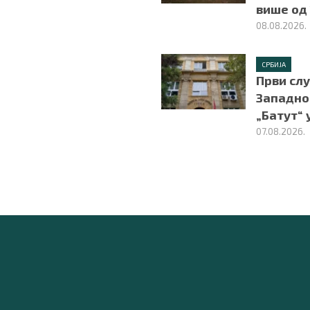
више од
08.08.2026.
СРБИЈА
Први слу
Западног
„Батут“ 
07.08.2026.