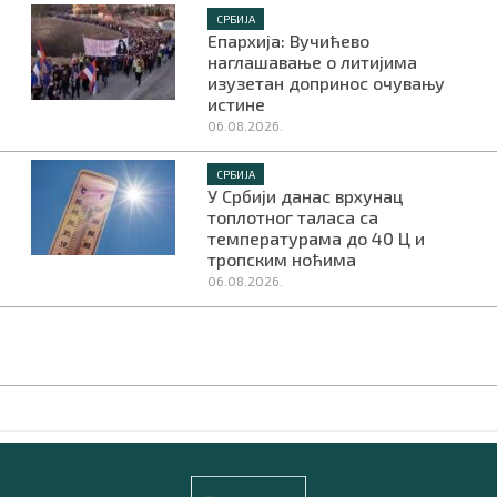
СРБИЈА
Епархија: Вучићево
наглашавање о литијима
изузетан допринос очувању
истине
06.08.2026.
СРБИЈА
У Србији данас врхунац
топлотног таласа са
температурама до 40 Ц и
тропским ноћима
06.08.2026.