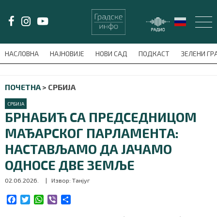
LAT/
ЋИР
НАСЛОВНА
НАЈНОВИЈЕ
НОВИ САД
ПОДКАСТ
ЗЕЛЕНИ Г
avni-meni'); $this_item = current( wp_filter_object_list( $menu_items,
ПОЧЕТНА
>
СРБИЈА
НАСЛОВНА
СРБИЈА
НАЈНОВИЈЕ
БРНАБИЋ СА ПРЕДСЕДНИЦОМ
МАЂАРСКОГ ПАРЛАМЕНТА:
НОВИ САД
НАСТАВЉАМО ДА ЈАЧАМО
ПОДКАСТ
ОДНОСЕ ДВЕ ЗЕМЉЕ
02.06.2026.
| Извор: Танјуг
ЗЕЛЕНИ ГРАД
F
T
W
V
S
ВИДЕО
a
w
h
i
h