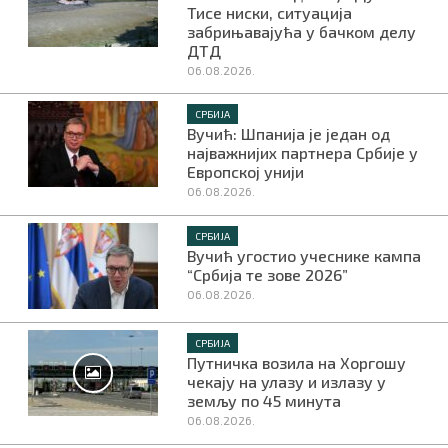
Тисе ниски, ситуација
забрињавајућа у бачком делу
ДТД
06.08.2026.
СРБИЈА
Вучић: Шпанија је један од
најважнијих партнера Србије у
Европској унији
06.08.2026.
СРБИЈА
Вучић угостио учеснике кампа
“Србија те зове 2026”
06.08.2026.
СРБИЈА
Путничка возила на Хоргошу
чекају на улазу и излазу у
земљу по 45 минута
06.08.2026.