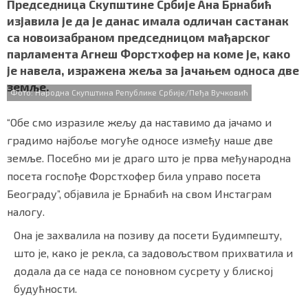
c
i
a
b
a
Председница Скупштине Србије Ана Брнабић
СПЕЦИЈАЛИ
e
t
t
e
r
изјавила је да је данас имала одличан састанак
b
t
s
r
e
са новоизабраном председницом мађарског
o
e
A
БЛОГ
парламента Агнеш Форстхофер на коме је, како
o
r
p
је навела, изражена жеља за јачањем односа две
k
p
СРБИЈА
земље.
Фото: Народна Скупштина Републике Србије/Пеђа Вучковић
СВЕТ
“Обе смо изразиле жељу да наставимо да јачамо и
ЖИВОТ И СТИЛ
градимо најбоље могуће односе између наше две
земље. Посебно ми је драго што је прва међународна
СПОРТ
посета госпође Форстхофер била управо посета
Београду”, објавила је Брнабић на свом Инстаграм
БИЗНИС
налогу.
Она је захвалила на позиву да посети Будимпешту,
redakcija@gradskeinfo.rs
што је, како је рекла, са задовољством прихватила и
додала да се нада се поновном сусрету у блиској
будућности.
ПРАТИТЕ НАС