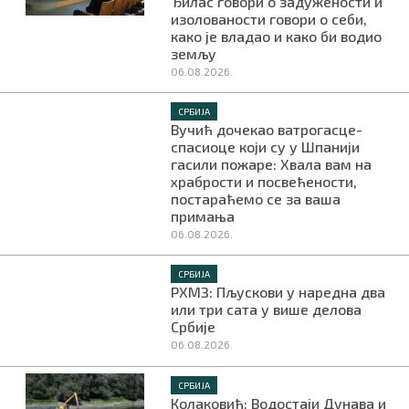
Ђилас говори о задужености и
изолованости говори о себи,
како је владао и како би водио
земљу
06.08.2026.
СРБИЈА
Вучић дочекао ватрогасце-
спасиоце који су у Шпанији
гасили пожаре: Хвала вам на
храбрости и посвећености,
постараћемо се за ваша
примања
06.08.2026.
СРБИЈА
РХМЗ: Пљускови у наредна два
или три сата у више делова
Србије
06.08.2026.
СРБИЈА
Колаковић: Водостаји Дунава и