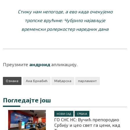
Стижу нам непогоде, а ево када очекујемо
тропске врућине: Чубрило најављује
Маркетинг
|
Услови коришћења
|
Политика приват
временски ролеркостер наредних дана
ПРЕУЗМИТЕ НАШУ АПЛИКАЦИЈУ
Преузмите
андроид
апликацију.
Ознаке
Ана Брнабић
Мађарска
парламент
Погледајте још
•
НОВИ САД
СРБИЈА
ГО СНС НС: Вучић препородио
Србију и цео свет га цени, кад