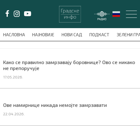
LAT/
ЋИР
НАСЛОВНА
НАЈНОВИЈЕ
НОВИ САД
ПОДКАСТ
ЗЕЛЕНИ Г
avni-meni'); $this_item = current( wp_filter_object_list( $menu_items,
НАСЛОВНА
Како се правилно замрзавају боровнице? Ово се никако
не препоручује
НАЈНОВИЈЕ
17.05.2026.
НОВИ САД
ПОДКАСТ
Ове намирнице никада немојте замрзавати
22.04.2026.
ЗЕЛЕНИ ГРАД
ВИДЕО