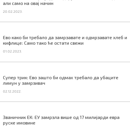
али само на овај начин
20.02.2023.
Маркетинг
|
Услови коришћења
|
Политика приват
Ево како би требало да замрзавате и одмрзавате хлеб и
кифлице: Само тако ће остати свежи
ПРЕУЗМИТЕ НАШУ АПЛИКАЦИЈУ
01.02.2023.
Супер трик: Ево зашто би одмах требало да убаците
лимун у замрзивач
02.12.2022.
Званичник ЕК: ЕУ замрзла више од 17 милијарди евра
руске имовине