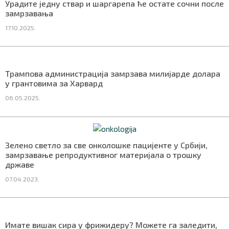
Урадите једну ствар и шаргарепа ће остате сочни после
СПЕЦИЈАЛИ
замрзавања
17.10.2025.
БЛОГ
СРБИЈА
Трампова администрација замрзава милијарде долара
СВЕТ
у грантовима за Харвард
06.05.2025.
ЖИВОТ И СТИЛ
СПОРТ
Зелено светло за све онколошке пацијенте у Србији,
БИЗНИС
замрзавање репродуктивног материјала о трошку
државе
07.04.2023.
redakcija@gradskeinfo.rs
ПРАТИТЕ НАС
Имате вишак сира у фрижидеру? Можете га заледити,