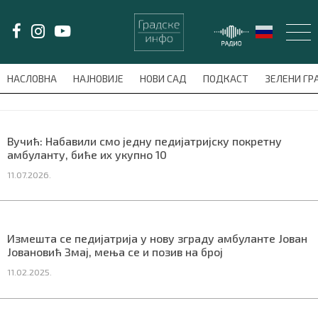
LAT/
ЋИР
НАСЛОВНА
НАЈНОВИЈЕ
НОВИ САД
ПОДКАСТ
ЗЕЛЕНИ Г
avni-meni'); $this_item = current( wp_filter_object_list( $menu_items,
НАСЛОВНА
Вучић: Набавили смо једну педијатријску покретну
амбуланту, биће их укупно 10
НАЈНОВИЈЕ
11.07.2026.
НОВИ САД
ПОДКАСТ
Измешта се педијатрија у нову зграду амбуланте Јован
Јовановић Змај, мења се и позив на број
ЗЕЛЕНИ ГРАД
11.02.2025.
ВИДЕО