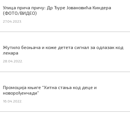
СПЕЦИЈАЛИ
Улица прича причу: Др Ђуре Јовановића Киндера
(ФОТО/ВИДЕО)
БЛОГ
27.04.2023.
СРБИЈА
СВЕТ
Жутило беоњача и коже детета сигнал за одлазак код
лекара
ЖИВОТ И СТИЛ
28.04.2022.
СПОРТ
БИЗНИС
Промоција књиге “Хитна стања код деце и
новорођенчади”
16.04.2022.
redakcija@gradskeinfo.rs
ПРАТИТЕ НАС