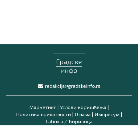
Маркетинг
|
Услови коришћења
|
Политика приват
ПРЕУЗМИТЕ НАШУ АПЛИКАЦИЈУ
redakcija@gradskeinfo.rs
Маркетинг
|
Услови коришћења
|
Политика приватности
|
О нама
|
Импресум
|
Latinica /
Ћирилица