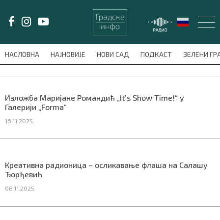
LAT/
ЋИР
НАСЛОВНА
НАЈНОВИЈЕ
НОВИ САД
ПОДКАСТ
ЗЕЛЕНИ Г
avni-meni'); $this_item = current( wp_filter_object_list( $menu_items,
НАСЛОВНА
Изложба Маријане Романдић „It’s Show Time!“ у
Галерији „Forma“
НАЈНОВИЈЕ
16.11.2025.
НОВИ САД
ПОДКАСТ
Креативна радионица – осликавање флаша на Салашу
Ђорђевић
ЗЕЛЕНИ ГРАД
08.11.2025.
ВИДЕО