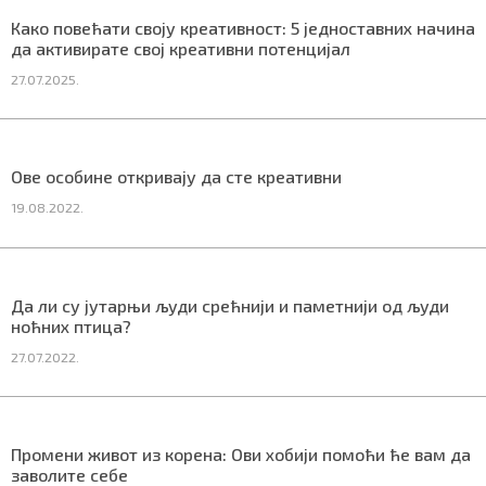
СПЕЦИЈАЛИ
Како повећати своју креативност: 5 једноставних начина
да активирате свој креативни потенцијал
БЛОГ
27.07.2025.
СРБИЈА
СВЕТ
Ове особине откривају да сте креативни
19.08.2022.
ЖИВОТ И СТИЛ
СПОРТ
Да ли су јутарњи људи срећнији и паметнији од људи
БИЗНИС
ноћних птица?
27.07.2022.
redakcija@gradskeinfo.rs
Промени живот из корена: Ови хобији помоћи ће вам да
ПРАТИТЕ НАС
заволите себе