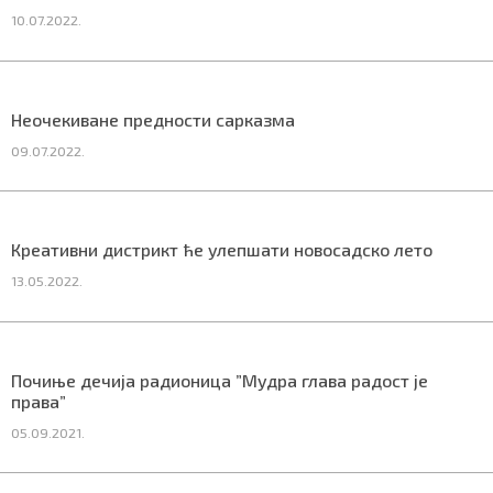
10.07.2022.
Маркетинг
|
Услови коришћења
|
Политика приват
Неочекиване предности сарказма
09.07.2022.
ПРЕУЗМИТЕ НАШУ АПЛИКАЦИЈУ
Креативни дистрикт ће улепшати новосадско лето
13.05.2022.
Почиње дечија радионица ”Мудра глава радост је
права”
05.09.2021.