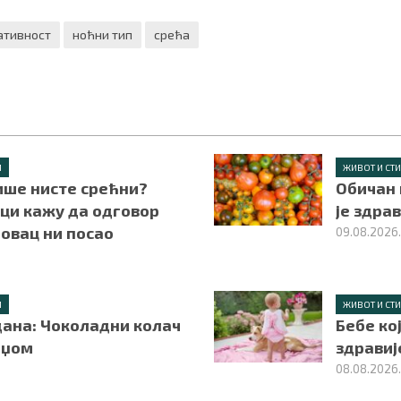
ативност
ноћни тип
срећа
Л
ЖИВОТ И СТ
ише нисте срећни?
Обичан 
ци кажу да одговор
је здра
новац ни посао
09.08.2026
Л
ЖИВОТ И СТ
дана: Чоколадни колач
Бебе ко
нџом
здравиј
08.08.2026