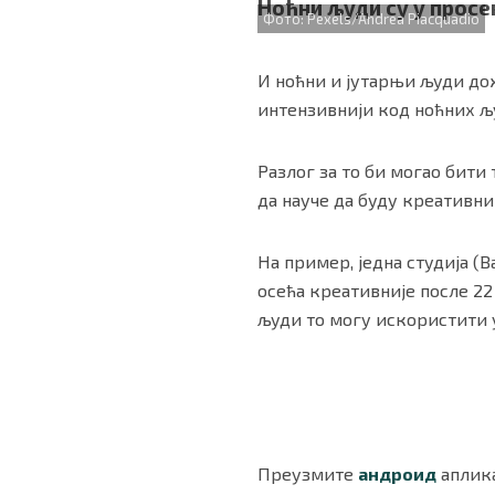
Ноћни људи су у просе
Фото: Pexels/Andrea Piacquadio
И ноћни и јутарњи људи дож
интензивнији код ноћних љ
Разлог за то би могао бити
да науче да буду креативни
На пример, једна студија (В
осећа креативније после 22
људи то могу искористити 
Преузмите
андроид
аплика