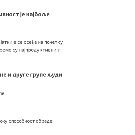
ивност је најбоље
ијатније се осећа на почетку
време су најпродуктивнији.
не и друге групе људи
ле.
бржу способност обраде