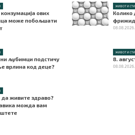
Л
ЖИВОТ И СТ
 конзумација ових
Колико 
ца може побољшати
фрижид
т
08.08.2026
Л
ЖИВОТ И СТ
ћни љубимци подстичу
8. авгу
ње врлина код деце?
08.08.2026
Л
 да живите здраво?
навика можда вам
 штете