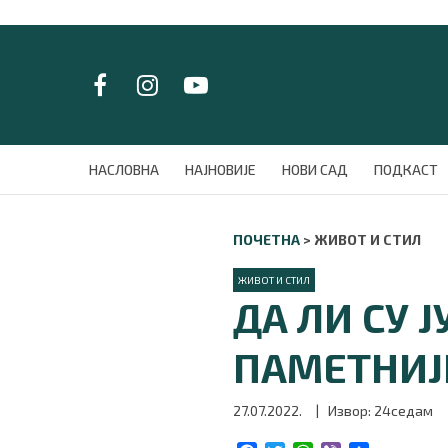
LAT/
ЋИР
НАСЛОВНА
НАСЛОВНА
НАЈНОВИЈЕ
НОВИ САД
ПОДКАСТ
НАЈНОВИЈЕ
НОВИ САД
ПОЧЕТНА
>
ЖИВОТ И СТИЛ
ПОДКАСТ
ЗЕЛЕНИ ГРАД
ЖИВОТ И СТИЛ
ВИДЕО
ДА ЛИ СУ 
СПЕЦИЈАЛИ
БЛОГ
ПАМЕТНИЈ
СРБИЈА
СВЕТ
27.07.2022.
| Извор: 24седам
ЖИВОТ И СТИЛ
СПОРТ