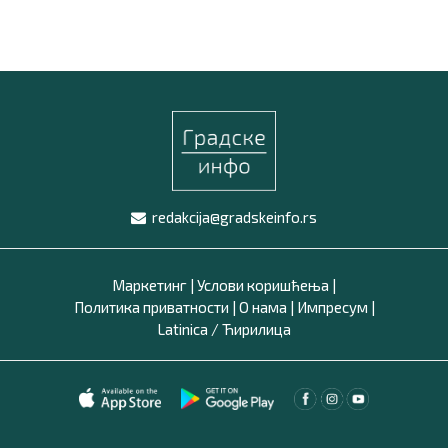
redakcija@gradskeinfo.rs
Маркетинг
|
Услови коришћења
|
Политика приватности
|
О нама
|
Импресум
|
Latinica /
Ћирилица