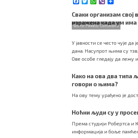
F
T
W
V
S
БИЗНИС
a
w
h
i
h
c
i
a
b
a
Сваки организам свој 
e
t
t
e
r
изражена када ум има 
b
t
s
r
e
Фото: Pexels/Cottonbro
redakcija@gradskeinfo.rs
o
e
A
o
r
p
У јавности се често чује да 
k
p
ПРАТИТЕ НАС
дана. Насупрот њима су тзв
Ове особе гледају да лежу и
Како на ова два типа 
говори о њима?
Маркетинг
|
Услови коришћења
|
Политика приват
На ову тему урађено је дост
ПРЕУЗМИТЕ НАШУ АПЛИКАЦИЈУ
Ноћни људи су у просе
Према студији Робертса и К
информација и боље памће