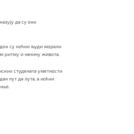
казују да су они
, док су ноћни људи морали
ем ритму и начину живота.
ванских студената уметности
ан пут да лута, а ноћни
жње.