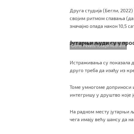
Друга студија (Бегли, 2022)
својим ритмом спавања (дак
значајно опада након 10,5 с
Јутарњи људи су у про
Фото: Pexels/Joseph Redfield
Истраживања су показала д
друго треба да изађу из кре
Томе умногоме доприноси и
интегришу у друштво које ј
На радном месту јутарњи љ
чега имају већу шансу да на