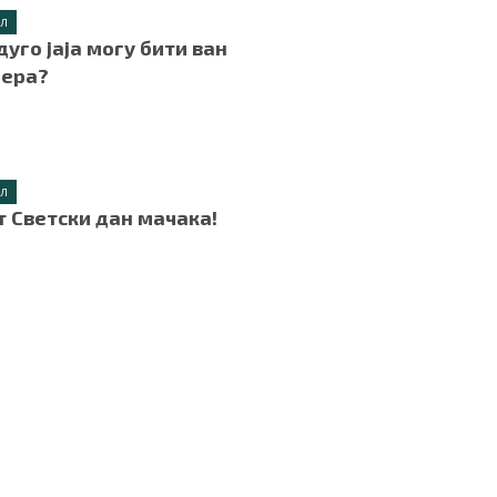
ИЛ
дуго јаја могу бити ван
ера?
.
ИЛ
ст Светски дан мачака!
.