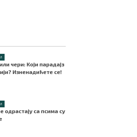
ИЛ
или чери: Који парадајз
вији? Изненадићете се!
.
ИЛ
је одрастају са псима су
е
.