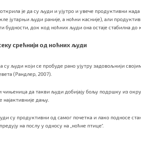
 открила је да су људи и ујутро и увече продуктивни када
ле јутарњи људи раније, а ноћни касније), али продукти
ати будности, док код ноћних људи она остаје стабилна до 
секу срећнији од ноћних људи
а су људи који се пробуде рано ујутру задовољнији свој
вета (Рандлер, 2007).
 чињеница да такви људи добијају бољу подршку из окру
е најактивније дању.
уди су продуктивни од самог почетка и лако подносе ста
предују на послу у односу на „ноћне птице“.