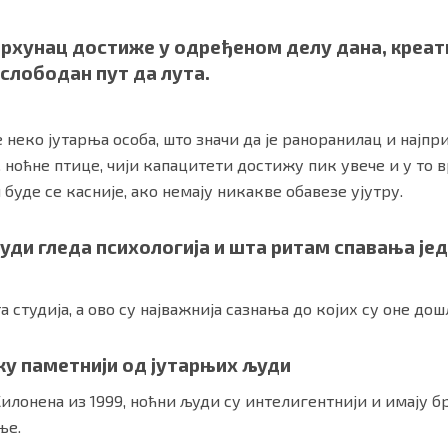
врхунац достиже у одређеном делу дана, креат
слободан пут да лута.
је неко јутарња особа, што значи да је раноранилац и најпр
. ноћне птице, чији капацитети достижу пик увече и у то 
 буде се касније, ако немају никакве обавезе ујутру.
људи гледа психологија и шта ритам спавања јед
ности
|
О нама
а студија, а ово су најважнија сазнања до којих су оне дош
ку паметнији од јутарњих људи
илонена из 1999, ноћни људи су интелигентнији и имају 
ње.