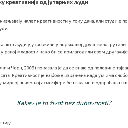
ку креативнији од јутарњих људи
ивљавају налет креативности у току дана, али студије по
уди.
 тај што људи ујутро живе у нормалној друштвеној рутини
 у раној младости како би се прилагодили свом другачиј
анг и Черн, 2008) показала је да се више од половине тај
 сата. Креативност је најбоље изражена када ум има слобод
у мирној вечерњој атмосфери без галаме и одвраћања па
Kakav je to život bez duhovnosti?
цију.