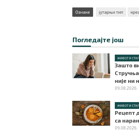
Ознаке
јутарњи тип
кре
Погледајте још
ЖИВОТ И СТИ
Зашто в
Стручња
није ни 
09.08.2026.
ЖИВОТ И СТИ
Рецепт 
са нара
09.08.2026.