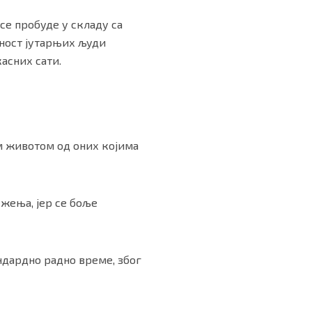
 се пробуде у складу са
вност јутарњих људи
касних сати.
им животом од оних којима
жења, јер се боље
ндардно радно време, због