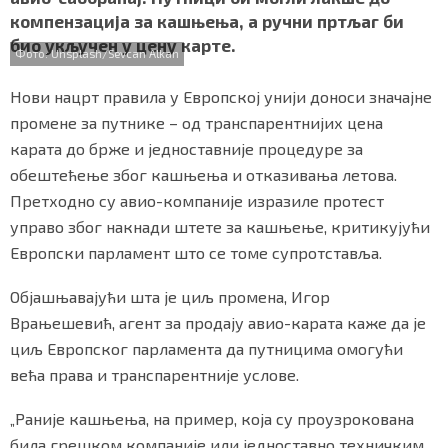
b
t
s
r
e
СПЕЦИЈАЛИ
компензација за кашњења, а ручни пртљаг би
o
e
A
био укључен у цену карте.
o
r
p
Фото: Unsplash/Sevcan Alkan
БЛОГ
k
p
Нови нацрт правила у Европској унији доноси значајне
СРБИЈА
промене за путнике – од транспарентнијих цена
карата до брже и једноставније процедуре за
СВЕТ
обештећење због кашњења и отказивања летова.
ЖИВОТ И СТИЛ
Претходно су авио-компаније изразиле протест
управо због накнади штете за кашњење, критикујући
СПОРТ
Европски парламент што се томе супротставља.
БИЗНИС
Објашњавајући шта је циљ промена, Игор
Врањешевић, агент за продају авио-карата каже да је
циљ Европског парламента да путницима омогући
redakcija@gradskeinfo.rs
већа права и транспарентније услове.
„Раније кашњења, на пример, која су проузрокована
ПРАТИТЕ НАС
била грешком компаније или једноставно техничким