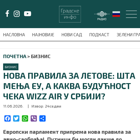
LAT/
ЋИР
НАСЛОВНА
НАЈНОВИЈЕ
НОВИ САД
ПОДКАСТ
ЗЕЛЕНИ Г
avni-meni'); $this_item = current( wp_filter_object_list( $menu_items,
ПОЧЕТНА
>
БИЗНИС
НАСЛОВНА
БИЗНИС
НАЈНОВИЈЕ
НОВА ПРАВИЛА ЗА ЛЕТОВЕ: ШТА
МЕЊА ЕУ, А КАКВА БУДУЋНОСТ
НОВИ САД
ЧЕКА WIZZ AIR У СРБИЈИ?
ПОДКАСТ
11.06.2026.
| Извор: 24седам
ЗЕЛЕНИ ГРАД
F
T
W
V
S
a
w
h
i
h
c
i
a
b
a
Европски парламент припрема нова правила за
ВИДЕО
e
t
t
e
r
авио-саобраћај. Путници би могли лакше до