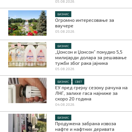
05.08.2026.
БИЗНИС
Огромно интересовање за
ваучере
05.08.2026.
БИЗНИС
„Џонсон и Џонсон” понудио 5,5
милијарди долара за решавање
тужби због рака јајника
05.08.2026.
•
БИЗНИС
СВЕТ
ЕУ пред грејну сезону рачуна на
ЛНГ, залихе гаса најниже за
скоро 20 година
04.08.2026.
БИЗНИС
Продужена забрана извоза
нафте и нафтних деривата