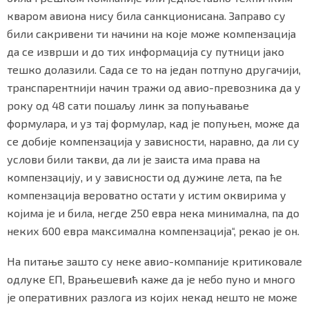
кваром авиона нису била санкционисана. Заправо су
били сакривени ти начини на које може компензација
да се изврши и до тих информација су путници јако
Маркетинг
|
Услови коришћења
|
Политика приват
тешко долазили. Сада се то на један потпуно другачији,
транспарентнији начин тражи од авио-превозника да у
року од 48 сати пошаљу линк за попуњавање
ПРЕУЗМИТЕ НАШУ АПЛИКАЦИЈУ
формулара, и уз тај формулар, кад је попуњен, може да
се добије компензација у зависности, наравно, да ли су
услови били такви, да ли је заиста има права на
компензацију, и у зависности од дужине лета, па ће
компензација вероватно остати у истим оквирима у
којима је и била, негде 250 евра нека минимална, па до
неких 600 евра максимална компензација“, рекао је он.
На питање зашто су неке авио-компаније критиковале
одлуке ЕП, Врањешевић каже да је небо пуно и много
је оперативних разлога из којих некад нешто не може