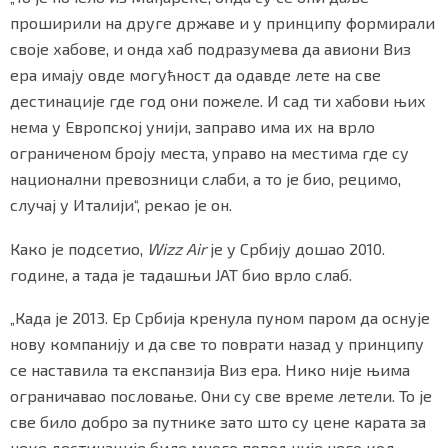
проширили на друге државе и у принципу формирали
своје хабове, и онда хаб подразумева да авиони Виз
ера имају овде могућност да одавде лете на све
дестинације где год они пожеле. И сад ти хабови њих
нема у Европској унији, заправо има их на врло
ограниченом броју места, управо на местима где су
национални превозници слаби, а то је био, рецимо,
случај у Италији“, рекао је он.
Како је подсетио,
Wizz Air
је у Србију дошао 2010.
године, а тада је тадашњи ЈАТ био врло слаб.
„Када је 2013. Ер Србија кренула пуном паром да оснује
нову компанију и да све то поврати назад у принципу
се наставила та експанзија Виз ера. Нико није њима
ограничавао пословање. Они су све време летели. То је
све било добро за путнике зато што су цене карата за
неке дестинације биле много повољније него код