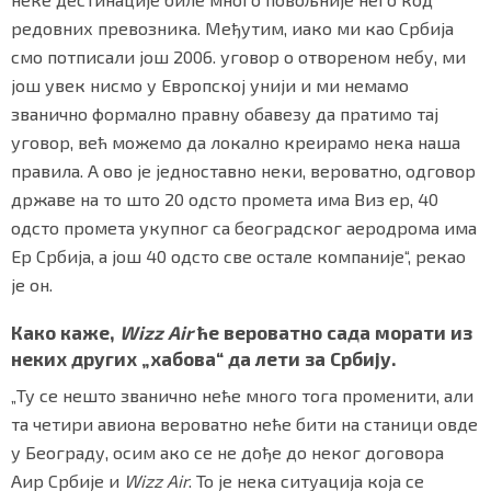
редовних превозника. Међутим, иако ми као Србија
смо потписали још 2006. уговор о отвореном небу, ми
још увек нисмо у Европској унији и ми немамо
званично формално правну обавезу да пратимо тај
уговор, већ можемо да локално креирамо нека наша
правила. А ово је једноставно неки, вероватно, одговор
државе на то што 20 одсто промета има Виз ер, 40
одсто промета укупног са београдског аеродрома има
Ер Србија, а још 40 одсто све остале компаније“, рекао
је он.
Како каже,
Wizz Air
ће вероватно сада морати из
неких других „хабова“ да лети за Србију.
„Ту се нешто званично неће много тога променити, али
та четири авиона вероватно неће бити на станици овде
у Београду, осим ако се не дође до неког договора
Аир Србије и
Wizz Air
. То је нека ситуација која се