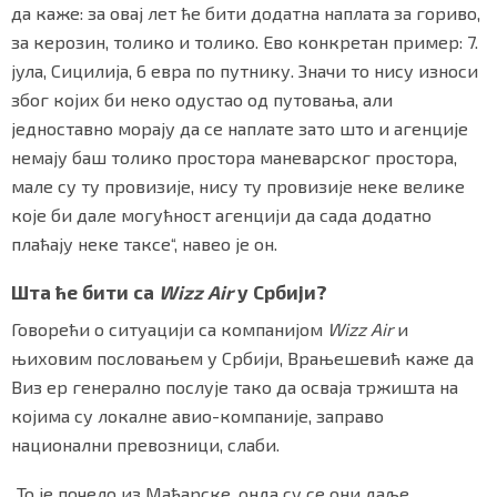
да каже: за овај лет ће бити додатна наплата за гориво,
за керозин, толико и толико. Ево конкретан пример: 7.
јула, Сицилија, 6 евра по путнику. Значи то нису износи
због којих би неко одустао од путовања, али
једноставно морају да се наплате зато што и агенције
немају баш толико простора маневарског простора,
мале су ту провизије, нису ту провизије неке велике
које би дале могућност агенцији да сада додатно
плаћају неке таксе“, навео је он.
Шта ће бити са
Wizz Air
у Србији?
Говорећи о ситуацији са компанијом
Wizz Air
и
њиховим пословањем у Србији, Врањешевић каже да
Виз ер генерално послује тако да осваја тржишта на
којима су локалне авио-компаније, заправо
национални превозници, слаби.
„То је почело из Мађарске, онда су се они даље