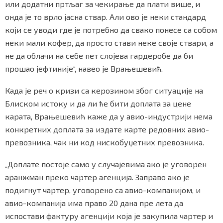
или додатни пртљаг за чекирање да плати више, и
онда је то врло јасна ствар. Али ово је неки стандард
који се уводи где је потребно да свако понесе са собом
неки мали кофер, да просто стави неке своје ствари, а
не да облачи на себе пет слојева гардеробе да би
прошао јефтиније“, навео је Врањешевић.
Када је реч о кризи са керозином због ситуације на
Блиском истоку и да ли ће бити доплата за цене
карата, Врањешевић каже да у авио-индустрији нема
конкретних доплата за издате карте редовних авио-
превозника, чак ни код нискобуџетних превозника.
„Доплате постоје само у случајевима ако је уговорен
аранжман преко чартер агенција. Заправо ако је
подигнут чартер, уговорено са авио-компанијом, и
авио-компанија има право 20 дана пре лета да
испостави фактуру агенцији која је закупила чартер и