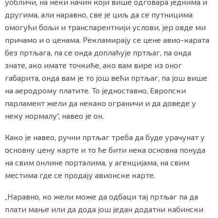
уобличи, на неки начин који више одговара једнима и
другима, али наравно, све је циљ да се путницима
омогући бољи и транспарентнији услови, јер овде ми
причамо и о ценама. Рекламирају се цене авио-карата
без пртљага, па се онда доплаћује пртљаг, па онда
знате, ако имате точкиће, ако вам вире из оног
габарита, онда вам је то још већи пртљаг, па још више
на аеродрому платите. То једноставно, Европски
парламент жели да некако ограничи и да доведе у
неку нормалу“, навео је он.
Како је навео, ручни пртљаг треба да буде урачунат у
основну цену карте и то ће бити нека основна понуда
на свим онлине порталима, у агенцијама, на свим
местима где се продају авионске карте.
„Наравно, ко жели може да одбаци тај пртљаг па да
плати мање или да дода још један додатни кабински