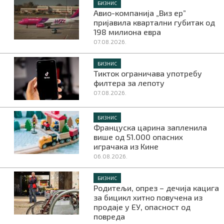
БИЗНИС
Авио-компанија „Виз ер”
пријавила квартални губитак од
198 милиона евра
07.08.2026.
БИЗНИС
Тикток ограничава употребу
филтера за лепоту
07.08.2026.
БИЗНИС
Француска царина запленила
више од 51.000 опасних
играчака из Кине
06.08.2026.
БИЗНИС
Родитељи, опрез – дечија кацига
за бицикл хитно повучена из
продаје у ЕУ, опасност од
повреда