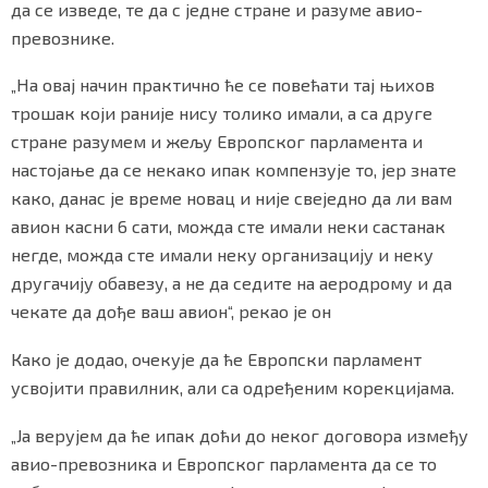
да се изведе, те да с једне стране и разуме авио-
превознике.
„На овај начин практично ће се повећати тај њихов
трошак који раније нису толико имали, а са друге
стране разумем и жељу Европског парламента и
настојање да се некако ипак компензује то, јер знате
како, данас је време новац и није свеједно да ли вам
авион касни 6 сати, можда сте имали неки састанак
негде, можда сте имали неку организацију и неку
другачију обавезу, а не да седите на аеродрому и да
чекате да дође ваш авион“, рекао је он
Како је додао, очекује да ће Европски парламент
усвојити правилник, али са одређеним корекцијама.
„Ја верујем да ће ипак доћи до неког договора између
авио-превозника и Европског парламента да се то