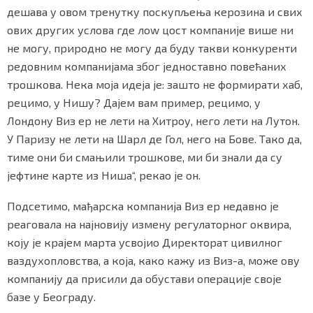
дешава у овом тренутку поскупљења керозина и свих
ових других услова где лоw цост компаније више ни
не могу, природно не могу да буду такви конкуренти
редовним компанијама због једноставно повећаних
трошкова. Нека моја идеја је: зашто не формирати хаб,
рецимо, у Нишу? Дајем вам пример, рецимо, у
Лондону Виз ер не лети на Хитроу, него лети на Лутон.
У Паризу не лети на Шарл де Гол, него на Бове. Тако да,
тиме они би смањили трошкове, ми би знали да су
јефтине карте из Ниша“, рекао је он.
Подсетимо, мађарска компанија Виз ер недавно је
реаговала на најновију измену регулаторног оквира,
коју је крајем марта усвојио Директорат цивилног
ваздухопловства, а која, како кажу из Виз-а, може ову
компанију да присили да обустави операције своје
базе у Београду.