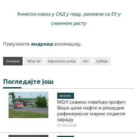
Кинески извоз у САД у паду, размена са ЕУ у
снажном расту
Преузмите
андроид
апликацију.
Ознаке
Wizz air
Европска унија
лет
Србија
Погледајте још
БИЗНИС
МОЛ снажно повећао профит:
Више цене нафте и рекордне
рафинеријске марже подигле
зараду
07.08.2026.