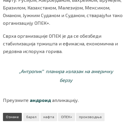
Бразилом, Казахстаном, Малезијом, Мексиком,
Оманом, Јужним Суданом и Суданом, стварајући тако
организацију ОПЕК+.
Маркетинг
|
Услови коришћења
|
Политика приват
Сврха организације ОПЕК је да се обезбеди
стабилизација тржишта и ефикасна, економична и
ПРЕУЗМИТЕ НАШУ АПЛИКАЦИЈУ
редовна испорука горива.
„Антропикˮ планира излазак на америчку
берзу
Преузмите
андроид
апликацију.
Ознаке
барел
нафта
ОПЕК+
производња