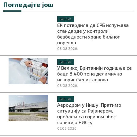
Погледајте још
БИЗНИС
ЕК потврдила да СРБ испуњава
стандарде у контроли
безбедности хране биљног
порекла
08.08.2026.
БИЗНИС
У Великој Британији годишње се
баци 3.400 тона делимично
искоришћених лекова
08.08.2026.
БИЗНИС
Аеродром у Нишу: Пратимо
ситуацију са Рајанером,
проблем са горивом због
санкција НИС-у
07.08.2026.