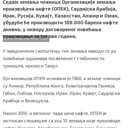
c
i
a
b
a
Седам земаља чланица Организације земаља
СПЕЦИЈАЛИ
e
t
t
e
r
произвођача нафте (ОПЕК), Саудијска Арабија,
b
t
s
r
e
Ирак, Русија, Кувајт, Казахстан, Алжир и Оман,
o
e
A
БЛОГ
убудуће ће производити 188.000 барела нафте
o
r
p
дневно, у оквиру договореног повећања
k
p
СРБИЈА
производње за јул ове године.
Фото: Unsplash/Scott Tobin
СВЕТ
У заједничком саопштењу тих земаља наводи се да
ЖИВОТ И СТИЛ
повећање одражава посвећеност стабилности
тржишта, преноси Танјуг.
СПОРТ
Организација ОПЕК основана је 1960, а земље чланице
БИЗНИС
су Алжир, Република Конго, Екваторијална Гвинеја,
Габон, Либија, Нигерија, Ирак, Иран, Кувајт, Саудијска
Арабија и Венецуела.
redakcija@gradskeinfo.rs
Након 2016. и великог пада цена нафте, ОПЕК је
потписао споразуме са још 10 земаља које производе
ПРАТИТЕ НАС
нафту: Русијом, Азербејџаном, Бахреином, Брунејем,