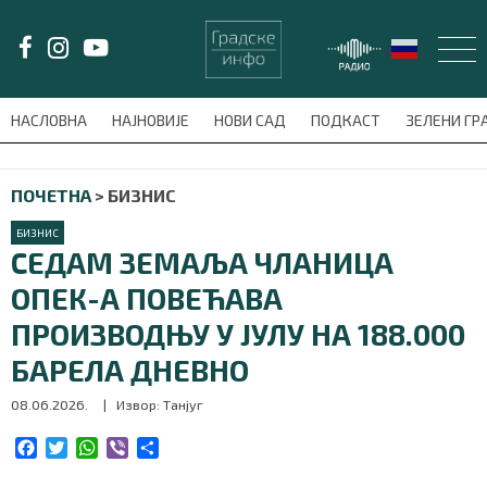
LAT/
ЋИР
НАСЛОВНА
НАЈНОВИЈЕ
НОВИ САД
ПОДКАСТ
ЗЕЛЕНИ Г
avni-meni'); $this_item = current( wp_filter_object_list( $menu_items,
ПОЧЕТНА
>
БИЗНИС
НАСЛОВНА
БИЗНИС
НАЈНОВИЈЕ
СЕДАМ ЗЕМАЉА ЧЛАНИЦА
ОПЕК-А ПОВЕЋАВА
НОВИ САД
ПРОИЗВОДЊУ У ЈУЛУ НА 188.000
ПОДКАСТ
БАРЕЛА ДНЕВНО
08.06.2026.
| Извор: Танјуг
ЗЕЛЕНИ ГРАД
F
T
W
V
S
ВИДЕО
a
w
h
i
h