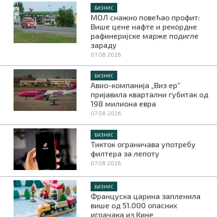
БИЗНИС
МОЛ снажно повећао профит:
Више цене нафте и рекордне
рафинеријске марже подигле
зараду
07.08.2026.
БИЗНИС
Авио-компанија „Виз ер”
пријавила квартални губитак од
198 милиона евра
07.08.2026.
БИЗНИС
Тикток ограничава употребу
филтера за лепоту
07.08.2026.
БИЗНИС
Француска царина запленила
више од 51.000 опасних
играчака из Кине