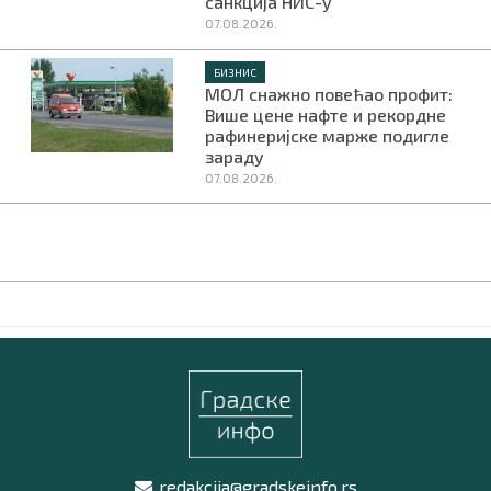
санкција НИС-у
07.08.2026.
БИЗНИС
МОЛ снажно повећао профит:
Више цене нафте и рекордне
рафинеријске марже подигле
зараду
07.08.2026.
redakcija@gradskeinfo.rs