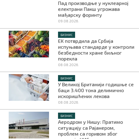
Пад производње у нуклеарној
електрани Пакш угрожава
мађарску форинту
09.08.2026.
БИЗНИС
ЕК потврдила да Србија
испуњава стандарде у контроли
безбедности хране биљног
порекла
08.08.2026.
БИЗНИС
У Великој Британији годишње се
баци 3.400 тона делимично
искоришћених лекова
08.08.2026.
БИЗНИС
Аеродром у Нишу: Пратимо
ситуацију са Рајанером,
проблем са горивом због