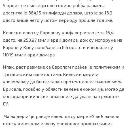
У првих пет месеци ове године робна размена
достигла је 364,15 милијарди долара, што је за 13,9
одсто више него у истом периоду прошле године.
Маркетинг
|
Услови коришћења
|
Политика приват
Кинески извоз у Европску унију порастао је за 16,4
одсто, на 253,97 милијарди долара, док су испоруке из
ПРЕУЗМИТЕ НАШУ АПЛИКАЦИЈУ
Европе у Кину повећане за 8,6 одсто и износиле су
110,19 милијарди долара.
Ипак, раст размене са Европом праћен је политичким и
трговинским напетостима. Кинески медији
упозоравају да би наставак протекционистичких мера
Брисела, посебно у области зелене економије, могао да
обесхрабри кинеске компаније да улазе на тржиште
ЕУ.
„Чајна дејли” је раније навео да су мере ЕУ већ нанеле
штету кинеском извозу еколошки прихватљивих