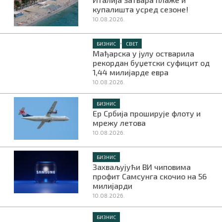
купалишта усред сезоне!
10.08.2026.
•
БИЗНИС
СВЕТ
Мађарска у јулу остварила
рекордан буџетски суфицит од
1,44 милијарде евра
10.08.2026.
БИЗНИС
Ер Србија проширује флоту и
мрежу летова
10.08.2026.
БИЗНИС
Захваљујући ВИ чиповима
профит Самсунга скочио на 56
милијарди
10.08.2026.
БИЗНИС