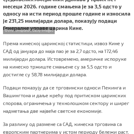
b
t
s
r
e
СПЕЦИЈАЛИ
месеци 2026. године смањена је за 3,5 одсто у
o
e
A
односу на исти период прошле године и износила
o
r
p
БЛОГ
је 231,25 милијарди долара, показују подаци
k
p
Генералне управе царина Кине.
Фото: Unsplash/Getty Images
СРБИЈА
Према кинеској царинској статистици, извоз Кине у
СВЕТ
САД од јануара до маја пао је за 2,7 одсто, на 172,46
милијарди долара. Истовремено, америчке испоруке
ЖИВОТ И СТИЛ
на кинеско тржиште смањене су за 5,5 одсто и
СПОРТ
достигле су 58,78 милијарди долара.
БИЗНИС
Подаци показују да се трговински односи Пекинга и
Вашингтона и даље крећу под притиском царинских
спорова, ограничења у технолошком сектору и ширег
redakcija@gradskeinfo.rs
надметања две највеће светске економије.
За разлику од размене са САД, кинеска трговина са
ПРАТИТЕ НАС
европским партнерима у истом периоду бележи раст.