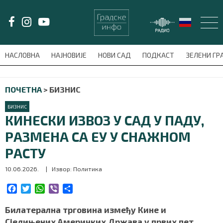
LAT/
ЋИР
НАСЛОВНА
НАЈНОВИЈЕ
НОВИ САД
ПОДКАСТ
ЗЕЛЕНИ Г
avni-meni'); $this_item = current( wp_filter_object_list( $menu_items,
ПОЧЕТНА
>
БИЗНИС
НАСЛОВНА
БИЗНИС
НАЈНОВИЈЕ
КИНЕСКИ ИЗВОЗ У САД У ПАДУ,
РАЗМЕНА СА ЕУ У СНАЖНОМ
НОВИ САД
РАСТУ
ПОДКАСТ
10.06.2026.
| Извор: Политика
ЗЕЛЕНИ ГРАД
F
T
W
V
S
a
w
h
i
h
c
i
a
b
a
Билатерална трговина између Кине и
ВИДЕО
e
t
t
e
r
Сједињених Америчких Држава у првих пет