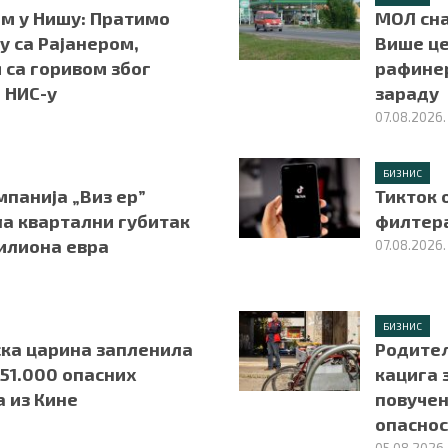
м у Нишу: Пратимо
МОЛ сн
у са Рајанером,
Више це
 са горивом због
рафине
 НИС-у
зараду
07.08.2026.
БИЗНИС
панија „Виз ер”
Тикток 
ла квартални губитак
филтера
милиона евра
07.08.2026.
БИЗНИС
ка царина запленила
Родитељ
51.000 опасних
кацига 
 из Кине
повучен
опаснос