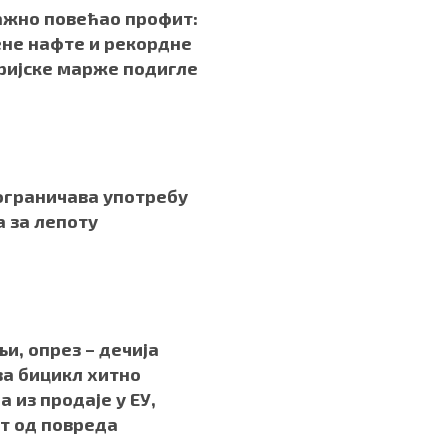
ажно повећао профит:
не нафте и рекордне
ријске марже подигле
ограничава употребу
 за лепоту
и, опрез – дечија
за бицикл хитно
а из продаје у ЕУ,
т од повреда