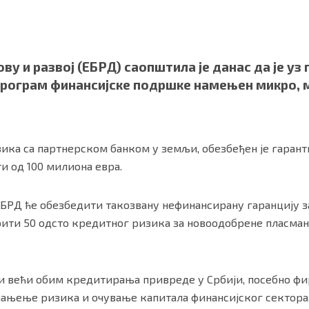
ову и развој (ЕБРД) саопштила је данас да је у
 програм финансијске подршке намењен микро,
ика са партнерском банком у земљи, обезбеђен је гарант
и од 100 милиона евра.
ности
|
О нама
ЕБРД ће обезбедити такозвану нефинансирану гаранцију з
рити 50 одсто кредитног ризика за новоодобрене пласм
и већи обим кредитирања привреде у Србији, посебно фи
мањење ризика и очување капитала финансијског сектора