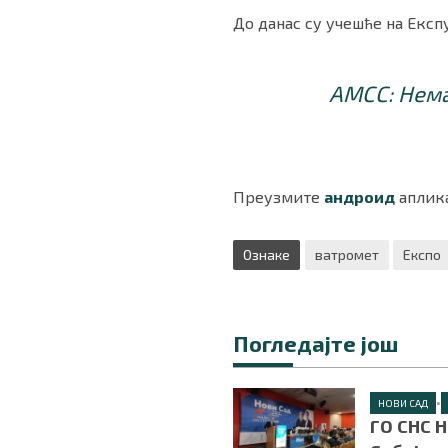
До данас су учешће на Експ
АМСС: Нема
Преузмите
андроид
аплика
Ознаке
ватромет
Експо
Погледајте још
•
НОВИ САД
ГО СНС 