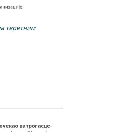
анизације.
на теретним
очекао ватрогасце-