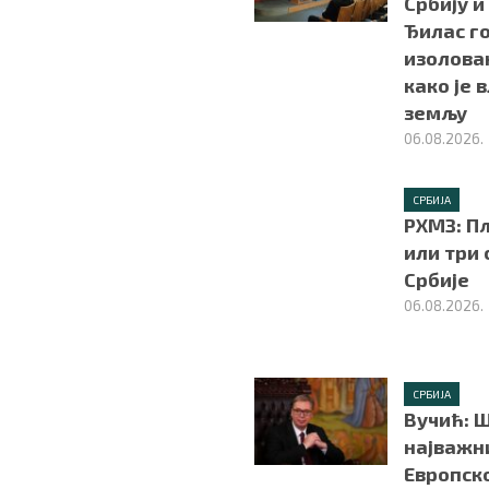
Србију и
Ђилас г
изолован
како је 
земљу
06.08.2026.
СРБИЈА
РХМЗ: П
или три 
Србије
06.08.2026.
СРБИЈА
Вучић: Ш
најважни
Европско