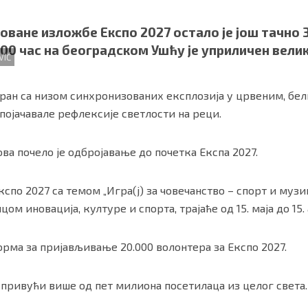
оване изложбе Експо 2027 остало је још тачно 3
.00 час на београдском Ушћу је уприличен вели
VIĆ
аран са низом синхронизованих експлозија у црвеним, бе
 појачавале рефлексије светлости на реци.
ова почело је одбројавање до почетка Експа 2027.
ности
|
О нама
по 2027 са темом „Игра(ј) за човечанство – спорт и музика
м иновација, културе и спорта, трајаће од 15. маја до 15. 
орма за пријављивање 20.000 волонтера за Експо 2027.
7 привући више од пет милиона посетилаца из целог света.