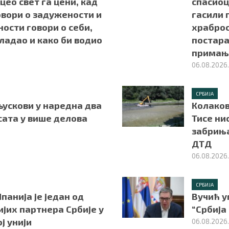
 цео свет га цени, кад
спасиоц
овори о задужености и
гасили 
ости говори о себи,
храброс
владао и како би водио
постара
примањ
06.08.2026
СРБИЈА
љускови у наредна два
Колаков
сата у више делова
Тисе ни
забриња
ДТД
06.08.2026
СРБИЈА
панија је један од
Вучић у
јих партнера Србије у
“Србија
ј унији
06.08.2026