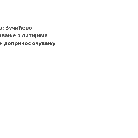
а: Вучићево
вање о литијима
н допринос очувању
.