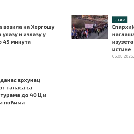
СРБИЈА
а возила на Хоргошу
Епархиј
а улазу и излазу у
наглаша
о 45 минута
изузета
истине
06.08.2026
 данас врхунац
г таласа са
турама до 40 Ц и
м ноћима