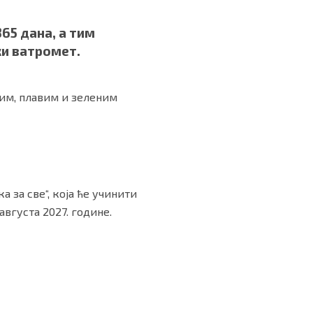
65 дана, а тим
ки ватромет.
лим, плавим и зеленим
 за све“, која ће учинити
августа 2027. године.