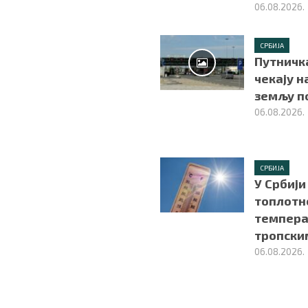
06.08.2026.
СРБИЈА
Путничк
чекају н
земљу п
06.08.2026.
СРБИЈА
У Србији
топлотно
темпера
тропски
06.08.2026.