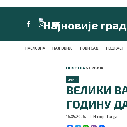
LAT/
ЋИР
НАСЛОВНА
НАСЛОВНА
НАЈНОВИЈЕ
НОВИ САД
ПОДКАСТ
НАЈНОВИЈЕ
НОВИ САД
ПОЧЕТНА
>
СРБИЈА
ПОДКАСТ
ЗЕЛЕНИ ГРАД
СРБИЈА
ВИДЕО
ВЕЛИКИ В
СПЕЦИЈАЛИ
БЛОГ
ГОДИНУ ДА
СРБИЈА
СВЕТ
16.05.2026.
| Извор: Танјуг
ЖИВОТ И СТИЛ
СПОРТ