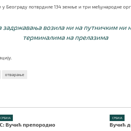
у у Београду потврдиле 134 земље и три међународне орг
 задржавања возила ни на путничким ни 
терминалима на прелазима
цију.
отварање
СРБИЈА
СРБИЈА
НС: Вучић препородио
Вучић д