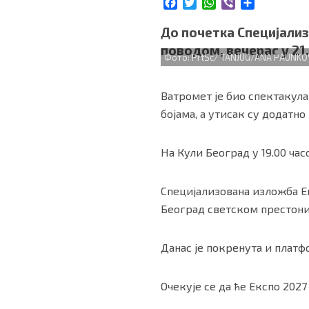
F
T
W
V
S
БИЗНИС
a
w
h
i
h
c
i
a
b
a
До почетка Специјализ
e
t
t
e
r
поводом, вечерас у 21
b
t
s
r
e
Фото: PrtSc/ TANJUG/ANA PAUNKO
redakcija@gradskeinfo.rs
o
e
A
o
r
p
Ватромет је био спектакул
k
p
ПРАТИТЕ НАС
бојама, а утисак су додатно
На Кули Београд у 19.00 час
Маркетинг
|
Услови коришћења
|
Политика приват
Специјализована изложба Екс
Београд светском престоницо
ПРЕУЗМИТЕ НАШУ АПЛИКАЦИЈУ
Данас је покренута и платф
Очекује се да ће Експо 202