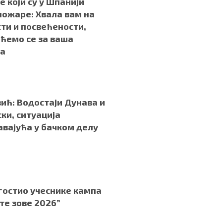
е који су у Шпанији
пожаре: Хвала вам на
ти и посвећености,
ћемо се за ваша
а
.
ић: Водостаји Дунава и
ски, ситуација
вајућа у бачком делу
.
гостио учеснике кампа
 те зове 2026”
.