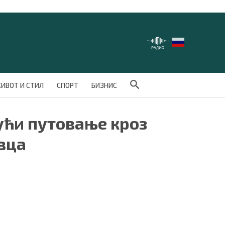
Search Button
ИВОТ И СТИЛ
СПОРТ
БИЗНИС
ући путовање кроз
овца