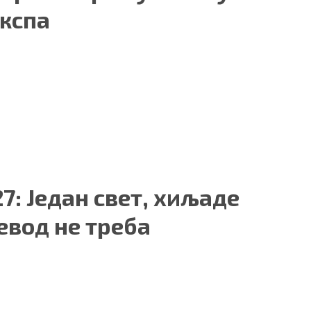
кспа
7: Један свет, хиљаде
ревод не треба