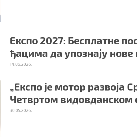
Експо 2027: Бесплатне по
ђацима да упознају нове
14.06.2026.
„Експо је мотор развоја С
Четвртом видовданском 
30.05.2026.