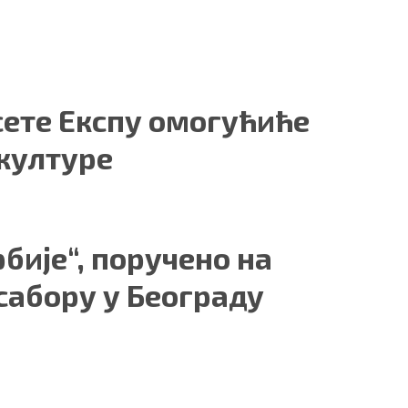
сете Експу омогућиће
 културе
рбије“, поручено на
сабору у Београду