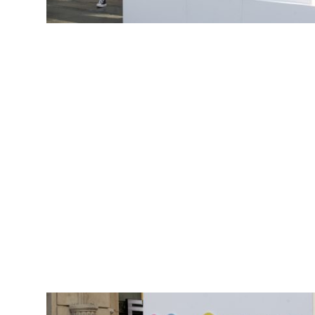
БИЗНИС
redakcija@gradskeinfo.rs
ПРАТИТЕ НАС
Маркетинг
|
Услови коришћења
|
Политика приват
ПРЕУЗМИТЕ НАШУ АПЛИКАЦИЈУ