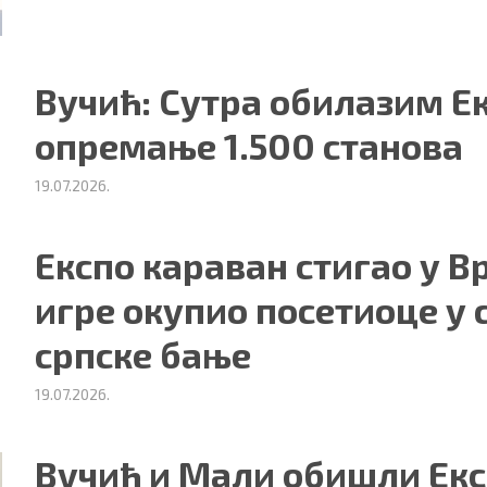
Вучић: Сутра обилазим Е
опремање 1.500 станова
19.07.2026.
Експо караван стигао у 
ности
|
О нама
игре окупио посетиоце у 
српске бање
19.07.2026.
Вучић и Мали обишли Екс