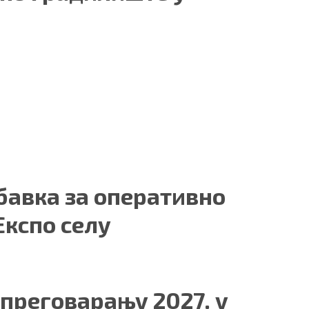
бавка за оперативно
кспо селу
 преговарању 2027. у