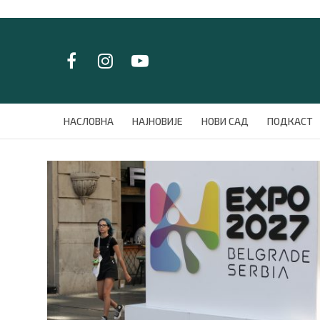
LAT/
ЋИР
НАСЛОВНА
НАСЛОВНА
НАЈНОВИЈЕ
НОВИ САД
ПОДКАСТ
НАЈНОВИЈЕ
НОВИ САД
ПОДКАСТ
ЗЕЛЕНИ ГРАД
ВИДЕО
СПЕЦИЈАЛИ
БЛОГ
СРБИЈА
СВЕТ
ЖИВОТ И СТИЛ
СПОРТ