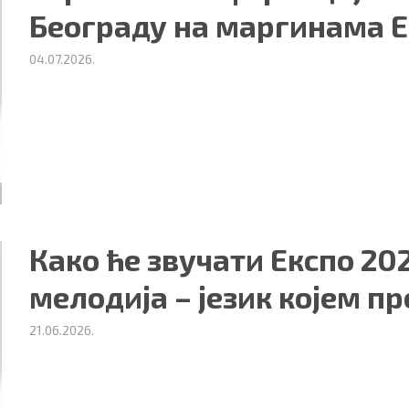
Београду на маргинама Е
04.07.2026.
Како ће звучати Експо 202
мелодија – језик којем п
21.06.2026.