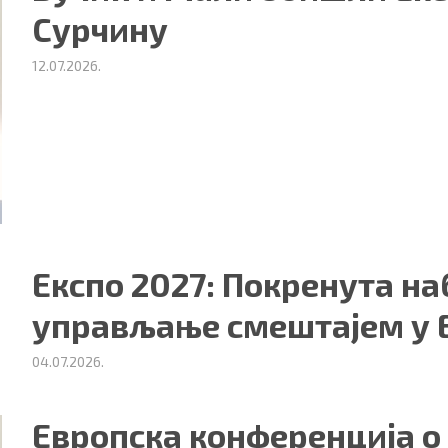
Сурчину
12.07.2026.
Експо 2027: Покренута на
управљање смештајем у Е
04.07.2026.
Европска конференција о