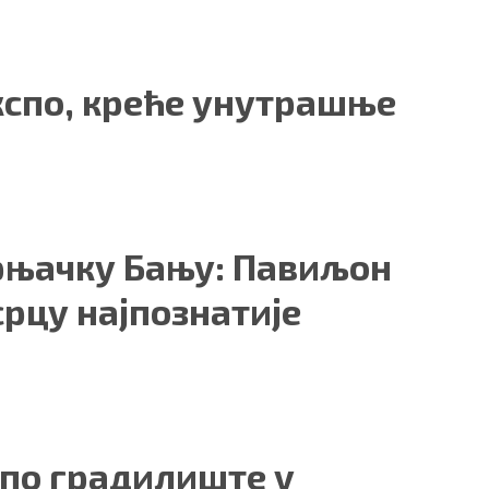
кспо, креће унутрашње
Врњачку Бању: Павиљон
срцу најпознатије
по градилиште у