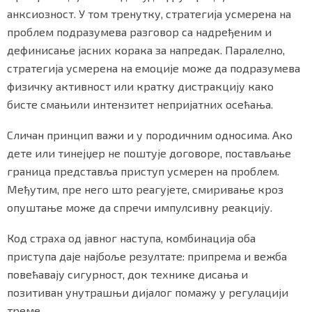
анксиозност. У том тренутку, стратегија усмерена на
проблем подразумева разговор са надређеним и
дефинисање јасних корака за напредак. Паралелно,
стратегија усмерена на емоције може да подразумева
физичку активност или кратку дистракцију како
бисте смањили интензитет непријатних осећања.
Сличан принцип важи и у породичним односима. Ако
дете или тинејџер не поштује договоре, постављање
граница представља приступ усмерен на проблем.
Међутим, пре него што реагујете, смиривање кроз
опуштање може да спречи импулсивну реакцију.
Код страха од јавног наступа, комбинација оба
приступа даје најбоље резултате: припрема и вежба
повећавају сигурност, док технике дисања и
позитиван унутрашњи дијалог помажу у регулацији
треме.