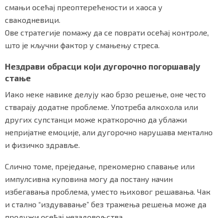
смањи осећај преоптерећености и хаоса у
свакодневици.
Ове стратегије помажу да се поврати осећај контроле,
што је кључни фактор у смањењу стреса.
Нездрави обрасци који дугорочно погоршавају
стање
Иако неке навике делују као брзо решење, оне често
стварају додатне проблеме. Употреба алкохола или
других супстанци може краткорочно да ублажи
непријатне емоције, али дугорочно нарушава ментално
и физичко здравље.
Слично томе, преједање, прекомерно спавање или
импулсивна куповина могу да постану начин
избегавања проблема, уместо њиховог решавања. Чак
и стално “издувавање” без тражења решења може да
продужи осећај незадовољства.