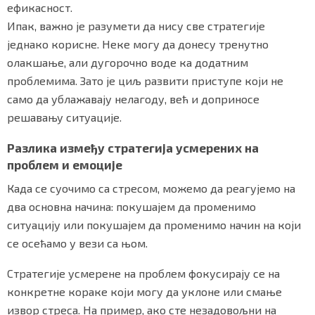
ефикасност.
Ипак, важно је разумети да нису све стратегије
једнако корисне. Неке могу да донесу тренутно
Маркетинг
|
Услови коришћења
|
Политика приват
олакшање, али дугорочно воде ка додатним
проблемима. Зато је циљ развити приступе који не
само да ублажавају нелагоду, већ и доприносе
ПРЕУЗМИТЕ НАШУ АПЛИКАЦИЈУ
решавању ситуације.
Разлика између стратегија усмерених на
проблем и емоције
Када се суочимо са стресом, можемо да реагујемо на
два основна начина: покушајем да променимо
ситуацију или покушајем да променимо начин на који
се осећамо у вези са њом.
Стратегије усмерене на проблем фокусирају се на
конкретне кораке који могу да уклоне или смање
извор стреса. На пример, ако сте незадовољни на