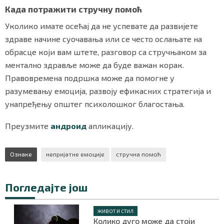
Када потражити стручну помоћ
Уколико имате осећај да не успевате да развијете
здраве начине суочавања или се често ослањате на
обрасце који вам штете, разговор са стручњаком за
ментално здравље може да буде важан корак.
Правовремена подршка може да помогне у
разумевању емоција, развоју ефикасних стратегија и
унапређењу општег психолошког благостања.
Преузмите
андроид
апликацију.
Ознаке
непријатне емоције
стручна помоћ
Погледајте још
ЖИВОТ И СТИЛ
Колико дуго може да стоји