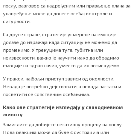
послу, разговор са надређеним или прављење плана за
унапређење може да донесе осећај контроле и
сигурности.
Са друге стране, стратегије усмерене на емоције
долазе до изражаја када ситуацију не можемо да
променимо. У тренуцима туге, губитка или
неизвесности, важно је научити како да обрадимо
емоције на здрав начин, уместо да их потискујемо.
У пракси, најбољи приступ зависи од околности.
Некада је потребно дејствовати, а некада застати и
посветити се сопственим осећањима.
Како ове стратегије изгледају у свакодневном
животу
Замислите да добијете негативну процену на послу.
Прва реакција може да буде фрустрација или