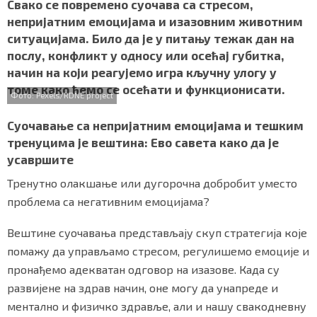
c
i
a
b
a
Свако се повремено суочава са стресом,
СПЕЦИЈАЛИ
e
t
t
e
r
непријатним емоцијама и изазовним животним
b
t
s
r
e
ситуацијама. Било да је у питању тежак дан на
o
e
A
БЛОГ
послу, конфликт у односу или осећај губитка,
o
r
p
начин на који реагујемо игра кључну улогу у
k
p
СРБИЈА
томе како ћемо се осећати и функционисати.
Фото: Pexels/RDNE project
СВЕТ
Суочавање са непријатним емоцијама и тешким
ЖИВОТ И СТИЛ
тренуцима је вештина: Ево савета како да је
усавршите
СПОРТ
Тренутно олакшање или дугорочна добробит уместо
проблема са негативним емоцијама?
БИЗНИС
Вештине суочавања представљају скуп стратегија које
помажу да управљамо стресом, регулишемо емоције и
redakcija@gradskeinfo.rs
пронађемо адекватан одговор на изазове. Када су
развијене на здрав начин, оне могу да унапреде и
ПРАТИТЕ НАС
ментално и физичко здравље, али и нашу свакодневну