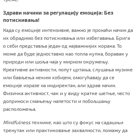
Здрави начини за регулацију емоција: Без
потискивања!
Када су емоције интензивне, важно је пронаћи начин да
их обрадимо без потискивања или избегавања. Брига
о себи представља један од најважнијих корака. То
може да буде једноставно као топла купка, боравак у
природи или шоља чаја у мирном окружењу.
Креативне активности, попут цртања, слушања музике
или бављења неким хобијем, омогућавају да се
емоције изразе на индиректан, али здрав начин.
Физичка активност, чак и у виду кратке шетње, често
доприноси смањењу напетости и побољшању
расположења.
Mindfulness
технике, као што су фокус на садашњи
тренутак или практиковање захвалности, помажу да