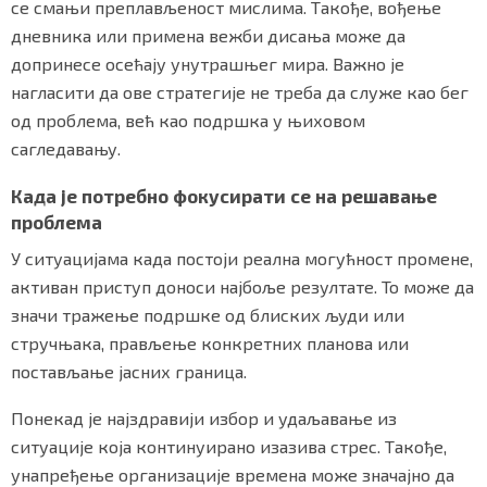
се смањи преплављеност мислима. Такође, вођење
дневника или примена вежби дисања може да
допринесе осећају унутрашњег мира. Важно је
нагласити да ове стратегије не треба да служе као бег
од проблема, већ као подршка у њиховом
сагледавању.
Када је потребно фокусирати се на решавање
проблема
У ситуацијама када постоји реална могућност промене,
активан приступ доноси најбоље резултате. То може да
значи тражење подршке од блиских људи или
стручњака, прављење конкретних планова или
постављање јасних граница.
Понекад је најздравији избор и удаљавање из
ситуације која континуирано изазива стрес. Такође,
унапређење организације времена може значајно да