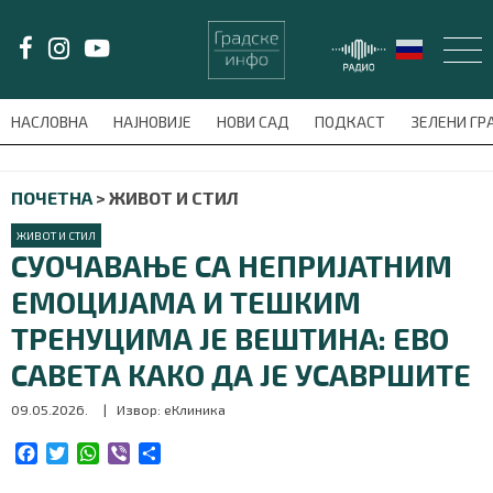
LAT/
ЋИР
НАСЛОВНА
НАЈНОВИЈЕ
НОВИ САД
ПОДКАСТ
ЗЕЛЕНИ Г
avni-meni'); $this_item = current( wp_filter_object_list( $menu_items,
ПОЧЕТНА
>
ЖИВОТ И СТИЛ
НАСЛОВНА
ЖИВОТ И СТИЛ
НАЈНОВИЈЕ
СУОЧАВАЊЕ СА НЕПРИЈАТНИМ
ЕМОЦИЈАМА И ТЕШКИМ
НОВИ САД
ТРЕНУЦИМА ЈЕ ВЕШТИНА: ЕВО
ПОДКАСТ
САВЕТА КАКО ДА ЈЕ УСАВРШИТЕ
09.05.2026.
| Извор: еКлиника
ЗЕЛЕНИ ГРАД
F
T
W
V
S
ВИДЕО
a
w
h
i
h