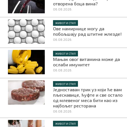
отворена боца вина?
06.08.2026.
ЖИВОТ И СТИЛ
Ове намирнице могу да
побољшају рад штитне жлезде!
06.08.2026.
ЖИВОТ И СТИЛ
Мањак овог витамина може да
ослаби имунитет
06.08.2026.
ЖИВОТ И СТИЛ
Једноставан трик уз који ће вам
пљескавице, ћуфте и све остало
од млевеног меса бити као из
најбољег ресторана
06.08.2026.
ЖИВОТ И СТИЛ