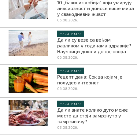
10 „бакиних хобија” који умирују
анксиозност и доносе више мира
у свакодневни живот
06.08.2026.
ЖИВОТ И СТИЛ
Да ли су везе са већом
разликом у годинама здравије?
Научници дошли до одговора
06.08.2026.
ЖИВОТ И СТИЛ
Рецепт дана: Сок за којим је
полудео интернет
06.08.2026.
ЖИВОТ И СТИЛ
Да ли знате колико дуго може
место да стоји замрзнуто у
замрзивачу?
05.08.2026.