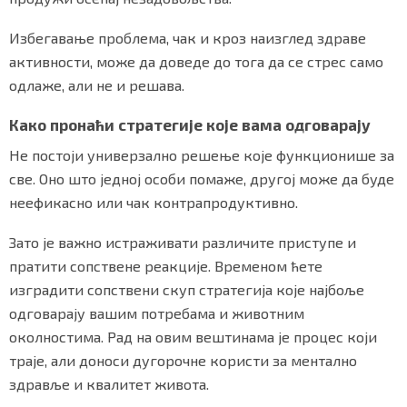
Избегавање проблема, чак и кроз наизглед здраве
активности, може да доведе до тога да се стрес само
одлаже, али не и решава.
Како пронаћи стратегије које вама одговарају
Не постоји универзално решење које функционише за
све. Оно што једној особи помаже, другој може да буде
неефикасно или чак контрапродуктивно.
Зато је важно истраживати различите приступе и
пратити сопствене реакције. Временом ћете
изградити сопствени скуп стратегија које најбоље
одговарају вашим потребама и животним
околностима. Рад на овим вештинама је процес који
траје, али доноси дугорочне користи за ментално
здравље и квалитет живота.