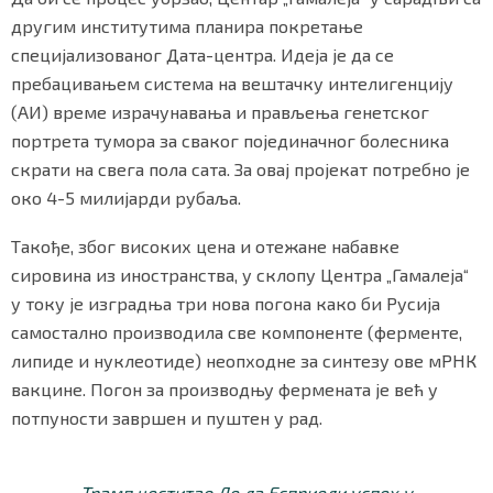
другим институтима планира покретање
специјализованог Дата-центра. Идеја је да се
пребацивањем система на вештачку интелигенцију
(АИ) време израчунавања и прављења генетског
портрета тумора за сваког појединачног болесника
скрати на свега пола сата. За овај пројекат потребно је
око 4-5 милијарди рубаља.
Такође, због високих цена и отежане набавке
сировина из иностранства, у склопу Центра „Гамалеја“
у току је изградња три нова погона како би Русија
самостално производила све компоненте (ферменте,
липиде и нуклеотиде) неопходне за синтезу ове мРНК
вакцине. Погон за производњу фермената је већ у
потпуности завршен и пуштен у рад.
Трамп честитао Де ла Есприели успех у