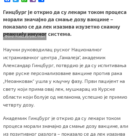
a
w
h
i
h
СПЕЦИЈАЛИ
c
i
a
b
a
Гинцбург је открио да су лекари током процеса
e
t
t
e
r
морали значајно да смање дозу вакцине –
БЛОГ
b
t
s
r
e
показало се да лек изазива изузетно снажну
o
e
A
СРБИЈА
реакцију имуног система.
o
r
p
Фото: Pixabay/padrinan
k
p
СВЕТ
Научни руководилац руског Националног
истраживачког центра „Гамалеја“, академик
ЖИВОТ И СТИЛ
Александар Гинцбург, потврдио је да су испитивања
прве руске персонализоване вакцине против рака
СПОРТ
„Неоанковак“ ушла у кључну фазу. Први пацијент на
БИЗНИС
свету који прима овај лек, мушкарац из Курске
области који болује од меланома, успешно је примио
четврту дозу.
redakcija@gradskeinfo.rs
Академик Гинцбург је открио да су лекари током
процеса морали значајно да смање дозу вакцине, али
ПРАТИТЕ НАС
из позитивног разлога – показало се да лек изазива