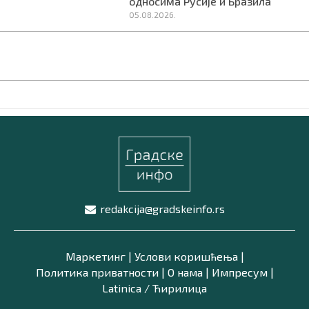
односима Русије и Бразила
05.08.2026.
redakcija@gradskeinfo.rs
Маркетинг
|
Услови коришћења
|
Политика приватности
|
О нама
|
Импресум
|
Latinica /
Ћирилица