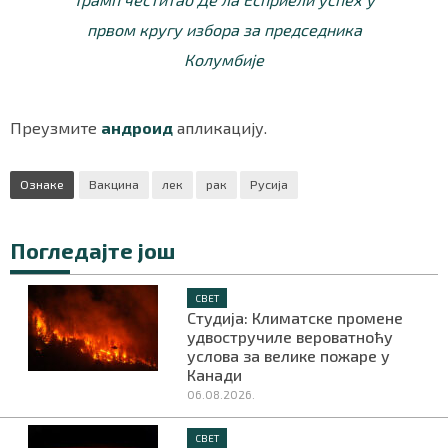
првом кругу избора за председника
Колумбије
Преузмите
андроид
апликацију.
Ознаке
Вакцина
лек
рак
Русија
Погледајте још
СВЕТ
Студија: Климатске промене
удвостручиле вероватноћу
услова за велике пожаре у
Канади
06.08.2026.
СВЕТ