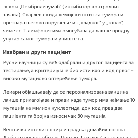
леком „Пембролизумаб“ (инхибитор контролних
тачака). Овај лек скида хемијски штит са тумора и
претвара његово окружење из „хладног“ у „топло“,
чиме се Т-лимфоцитима омогућава да лакше продру
унутар самог тумора и униште га.
Изабран и други пацијент
Руски научници су већ одабрали и другог пацијента за
тестирање, а критеријум је био исти као и код првог –
високо мутационо оптерећење тумора.
Лекари објашњавају да се персонализована вакцина
лакше прилагођава и прави када тумор има најмање 10
мутација на милион нуклеотида, док код прва два
пацијента та бројка износи чак 30 мутација.
Вештачка интелигенција и градња домаћих погона
Да би се процес убрзао, Центар „Гамалеја“ у сарадњи са