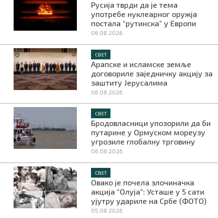
Русија тврди да је тема
употребе нуклеарног оружја
постала “рутинска” у Европи
06.08.2026.
СВЕТ
Арапске и исламске земље
договориле заједничку акцију за
заштиту Јерусалима
06.08.2026.
СВЕТ
Бродовласници упозорили да би
путарине у Ормуском мореузу
угрозиле глобалну трговину
06.08.2026.
СВЕТ
Овако је почела злочиначка
акција “Олуја”: Усташе у 5 сати
ујутру удариле на Србе (ФОТО)
05.08.2026.