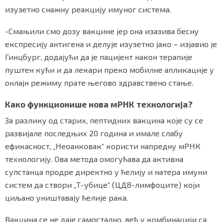
изузетно снажну реакцију имуног система.
-Смањили смо дозу вакцине јер она изазива бесну
Маркетинг
|
Услови коришћења
|
Политика приват
експресију антигена и делује изузетно јако – изјавио је
Гинцбург, додајући да је пацијент након терапије
пуштен кући и да лекари преко мобилне апликације у
ПРЕУЗМИТЕ НАШУ АПЛИКАЦИЈУ
онлајн режиму прате његово здравствено стање.
Како функционише нова мРНК технологија?
За разлику од старих, пептидних вакцина које су се
развијале последњих 20 година и имале слабу
ефикасност, „Неоанковак“ користи напредну мРНК
технологију. Ова метода омогућава да активна
супстанца продре директно у ћелију и натера имуни
систем да створи „Т-убице“ (ЦД8-лимфоците) који
циљано уништавају ћелије рака.
Вакцина се не даје самостално, већ у комбинацији са