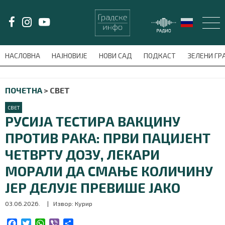
LAT/
ЋИР
НАСЛОВНА
НАЈНОВИЈЕ
НОВИ САД
ПОДКАСТ
ЗЕЛЕНИ Г
avni-meni'); $this_item = current( wp_filter_object_list( $menu_items,
ПОЧЕТНА
>
СВЕТ
НАСЛОВНА
СВЕТ
НАЈНОВИЈЕ
РУСИЈА ТЕСТИРА ВАКЦИНУ
ПРОТИВ РАКА: ПРВИ ПАЦИЈЕНТ
НОВИ САД
ЧЕТВРТУ ДОЗУ, ЛЕКАРИ
ПОДКАСТ
МОРАЛИ ДА СМАЊЕ КОЛИЧИНУ
ЈЕР ДЕЛУЈЕ ПРЕВИШЕ ЈАКО
ЗЕЛЕНИ ГРАД
03.06.2026.
| Извор: Курир
ВИДЕО
F
T
W
V
S