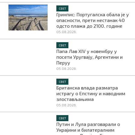
СВЕТ
Гринпис: Португалска обала је у
опасности, прети нестанак 40
одсто плажа до 2100. године
05.08.2026.
СВЕТ
Папа Лав XIV у новембру у
посети Уругвају, Аргентини и
Перуу
05.08.2026.
СВЕТ
Британска влада разматра
истрагу о Епстину и наводним
злостављањима
05.08.2026.
СВЕТ
Путин и Лула разговарали о
Украјини и билатералним