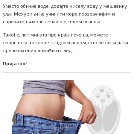
Уместо обичне воде, додајте киселу воду у мешавину
уља. Мехурићи ће учинити коре прозрачнијим и
спречити њихово лепљење током печења.
Такође, пет минута пре краја печења, можете
попрскати кифлице хладном водом, што ће пити дати
препознатљив домаћи изглед.
Пријатно!