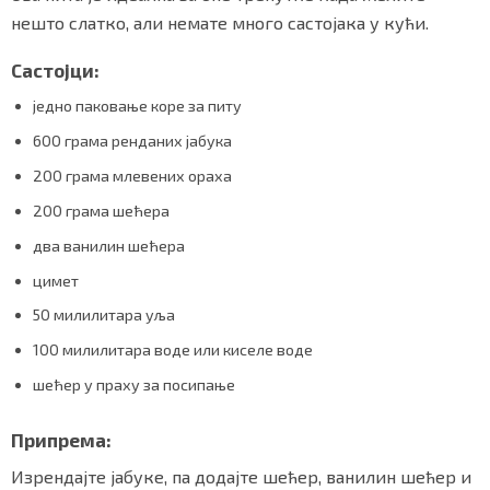
нешто слатко, али немате много састојака у кући.
Састојци:
Маркетинг
|
Услови коришћења
|
Политика приват
једно паковање коре за питу
600 грама ренданих јабука
ПРЕУЗМИТЕ НАШУ АПЛИКАЦИЈУ
200 грама млевених ораха
200 грама шећера
два ванилин шећера
цимет
50 милилитара уља
100 милилитара воде или киселе воде
шећер у праху за посипање
Припрема:
Изрендајте јабуке, па додајте шећер, ванилин шећер и