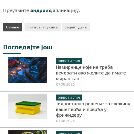
Преузмите
андроид
апликацију.
Ознаке
пита са јабукама
рецепт дана
Погледајте још
ЖИВОТ И СТИЛ
Намирнице које не треба
вечерати ако желите да имате
миран сан
07.08.2026.
ЖИВОТ И СТИЛ
Jедноставно решење за свежину
вашег воћа и поврћа у
фрижидеру
07.08.2026.
ЖИВОТ И СТИЛ