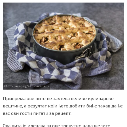
o
r
p
СПЕЦИЈАЛИ
k
p
БЛОГ
СРБИЈА
СВЕТ
ЖИВОТ И СТИЛ
СПОРТ
БИЗНИС
Фото: Pixabay/sabinevanerp
Припрема ове пите не захтева велике кулинарске
redakcija@gradskeinfo.rs
вештине, а резултат који ћете добити биће такав да ће
вас сви гости питати за рецепт.
ПРАТИТЕ НАС
Ова пита је идеална за оне тренутке када желите