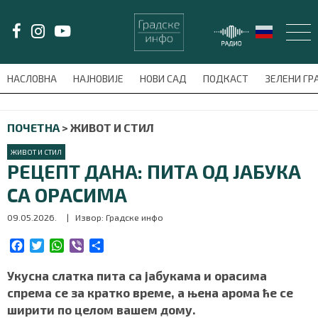
LAT/
ЋИР
НАСЛОВНА
НАЈНОВИЈЕ
НОВИ САД
ПОДКАСТ
ЗЕЛЕНИ Г
avni-meni'); $this_item = current( wp_filter_object_list( $menu_items,
ПОЧЕТНА
>
ЖИВОТ И СТИЛ
НАСЛОВНА
ЖИВОТ И СТИЛ
НАЈНОВИЈЕ
РЕЦЕПТ ДАНА: ПИТА ОД ЈАБУКА
СА ОРАСИМА
НОВИ САД
09.05.2026.
| Извор: Градске инфо
ПОДКАСТ
F
T
W
V
S
a
w
h
i
h
ЗЕЛЕНИ ГРАД
c
i
a
b
a
Укусна слатка пита са јабукама и орасима
e
t
t
e
r
спрема се за кратко време, а њена арома ће се
ВИДЕО
b
t
s
r
e
ширити по целом вашем дому.
o
e
A