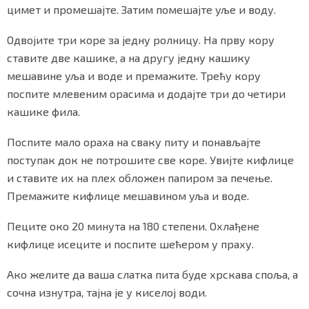
цимет и промешајте. Затим помешајте уље и воду.
Одвојите три коре за једну ролницу. На прву кору
ставите две кашике, а на другу једну кашику
мешавине уља и воде и премажите. Трећу кору
поспите млевеним орасима и додајте три до четири
кашике фила.
Поспите мало ораха на сваку питу и понављајте
поступак док не потрошите све коре. Увијте кифлице
и ставите их на плех обложен папиром за печење.
Премажите кифлице мешавином уља и воде.
Пеците око 20 минута на 180 степени. Охлађене
кифлице исеците и поспите шећером у праху.
Ако желите да ваша слатка пита буде хрскава споља, а
сочна изнутра, тајна је у киселој води.