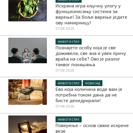
Исхрана игра кључну улогу у
функционисању система за
варење! За боље варење једите
ову намирницу!
07.08.2026.
ЖИВОТ И СТИЛ
Познајете особу која је све
доживела, све зна и увек причу
враћа на себе? Ово је разлог
таквог понашања
07.08.2026.
•
ЖИВОТ И СТИЛ
НОВИ САД
Ево која количина воде вам је
потребна током дана да не
бисте дехидрирали!
07.08.2026.
ЖИВОТ И СТИЛ
Поверење – основ сваке искрене
везе