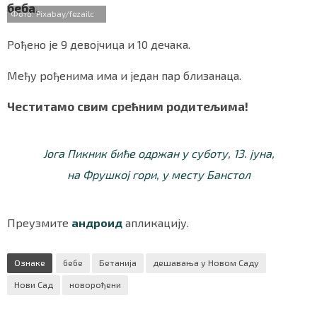
b
t
s
r
e
беба.
СПЕЦИЈАЛИ
o
e
A
Фото: Pixabay/fezailc
o
r
p
k
p
Рођено је 9 девојчица и 10 дечака.
БЛОГ
Међу рођенима има и један пар близанаца.
СРБИЈА
Честитамо свим срећним родитељима!
СВЕТ
ЖИВОТ И СТИЛ
Јога Пикник биће одржан у суботу, 13. јуна,
СПОРТ
на Фрушкој гори, у месту Банстол
БИЗНИС
Преузмите
андроид
апликацију.
redakcija@gradskeinfo.rs
Ознаке
бебе
Бетанија
дешавања у Новом Саду
Нови Сад
новорођени
ПРАТИТЕ НАС