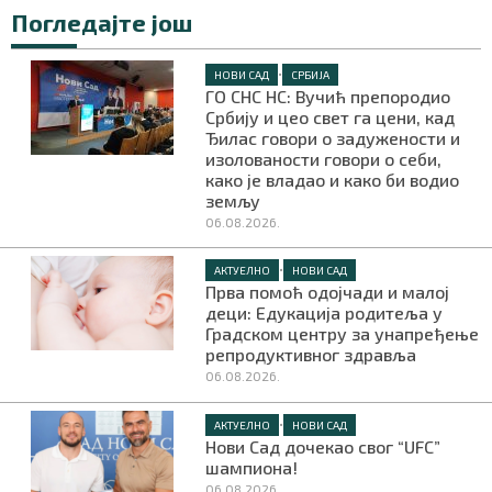
Погледајте још
•
НОВИ САД
СРБИЈА
Маркетинг
|
Услови коришћења
|
Политика приват
ГО СНС НС: Вучић препородио
Србију и цео свет га цени, кад
Ђилас говори о задужености и
изолованости говори о себи,
ПРЕУЗМИТЕ НАШУ АПЛИКАЦИЈУ
како је владао и како би водио
земљу
06.08.2026.
•
АКТУЕЛНО
НОВИ САД
Прва помоћ одојчади и малој
деци: Едукација родитеља у
Градском центру за унапређење
репродуктивног здравља
06.08.2026.
•
АКТУЕЛНО
НОВИ САД
Нови Сад дочекао свог “UFC”
шампиона!
06.08.2026.