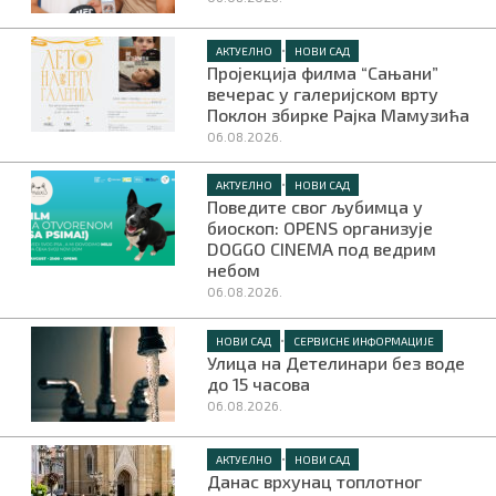
•
АКТУЕЛНО
НОВИ САД
Пројекција филма “Сањани”
вечерас у галеријском врту
Поклон збирке Рајка Мамузића
06.08.2026.
•
АКТУЕЛНО
НОВИ САД
Поведите свог љубимца у
биоскоп: OPENS организује
DOGGO CINEMA под ведрим
небом
06.08.2026.
•
НОВИ САД
СЕРВИСНЕ ИНФОРМАЦИЈЕ
Улица на Детелинари без воде
до 15 часова
06.08.2026.
•
АКТУЕЛНО
НОВИ САД
Данас врхунац топлотног