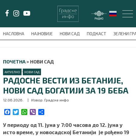
LAT/
ЋИР
НАСЛОВНА
НАЈНОВИЈЕ
НОВИ САД
ПОДКАСТ
ЗЕЛЕНИ Г
avni-meni'); $this_item = current( wp_filter_object_list( $menu_items,
НАСЛОВНА
ПОЧЕТНА
>
НОВИ САД
НАЈНОВИЈЕ
•
АКТУЕЛНО
НОВИ САД
РАДОСНЕ ВЕСТИ ИЗ БЕТАНИЈЕ,
НОВИ САД
НОВИ САД БОГАТИЈИ ЗА 19 БЕБА
12.06.2026.
| Извор: Градске инфо
ПОДКАСТ
F
T
W
V
S
ЗЕЛЕНИ ГРАД
a
w
h
i
h
c
i
a
b
a
У периоду од 11. јуна у 7:00 часова до 12. јуна у
ВИДЕО
e
t
t
e
r
исто време, у новосадској Бетанији је рођено 19