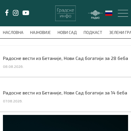
LAT/
ЋИР
НАСЛОВНА
НАЈНОВИЈЕ
НОВИ САД
ПОДКАСТ
ЗЕЛЕНИ Г
avni-meni'); $this_item = current( wp_filter_object_list( $menu_items,
НАСЛОВНА
Радосне вести из Бетаније, Нови Сад богатији за 28 беба
08.08.2026.
НАЈНОВИЈЕ
НОВИ САД
Радосне вести из Бетаније, Нови Сад богатији за 14 беба
ПОДКАСТ
07.08.2026.
ЗЕЛЕНИ ГРАД
ВИДЕО