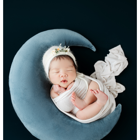
СПЕЦИЈАЛИ
БЛОГ
СРБИЈА
СВЕТ
ЖИВОТ И СТИЛ
СПОРТ
БИЗНИС
redakcija@gradskeinfo.rs
ПРАТИТЕ НАС