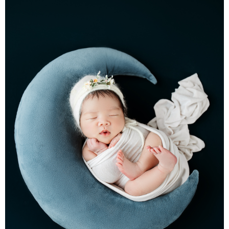
СПЕЦИЈАЛИ
БЛОГ
СРБИЈА
СВЕТ
ЖИВОТ И СТИЛ
СПОРТ
БИЗНИС
redakcija@gradskeinfo.rs
ПРАТИТЕ НАС