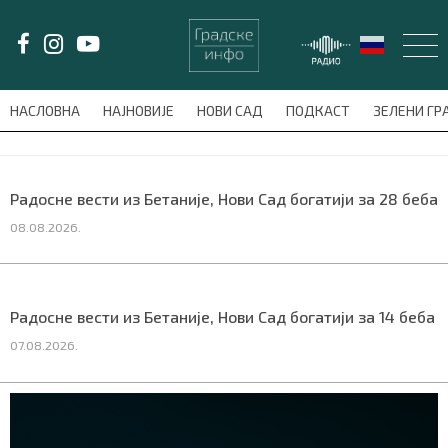
LAT/
ЋИР
НАСЛОВНА
НАЈНОВИЈЕ
НОВИ САД
ПОДКАСТ
ЗЕЛЕНИ Г
avni-meni'); $this_item = current( wp_filter_object_list( $menu_items,
НАСЛОВНА
Радосне вести из Бетаније, Нови Сад богатији за 28 беба
08.08.2026.
НАЈНОВИЈЕ
НОВИ САД
Радосне вести из Бетаније, Нови Сад богатији за 14 беба
ПОДКАСТ
07.08.2026.
ЗЕЛЕНИ ГРАД
ВИДЕО