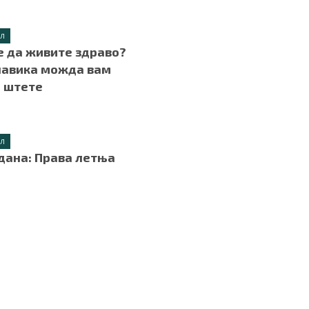
ИЛ
 да живите здраво?
навика можда вам
 штете
.
ИЛ
дана: Права летња
.