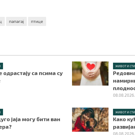
ц
папагај
птице
Л
ЖИВОТ И СТ
е одрастају са псима су
Редовна
е
намирн
плодно
08.08.2026
Л
ЖИВОТ И СТ
уго јаја могу бити ван
Како ку
ера?
развија
08.08.2026