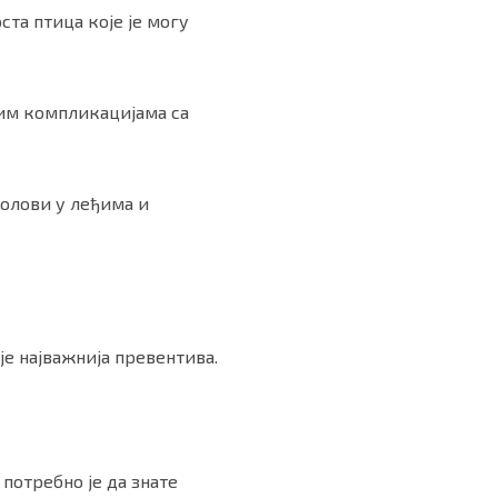
ста птица које је могу
тим компликацијама са
болови у леђима и
је најважнија превентива.
 потребно је да знате