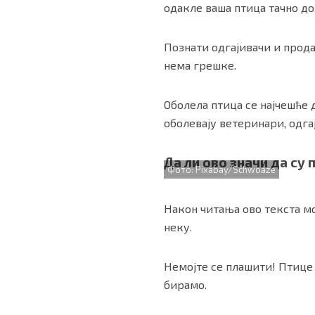
одакле ваша птица тачно дол
Познати одгајивачи и прода
нема грешке.
Оболела птица се најчешће 
оболевају ветеринари, одга
Да ли ово значи да су
Фото: Pixabay/Schwoaze
Након читања ово текста мо
неку.
Немојте се плашити! Птице
бирамо.