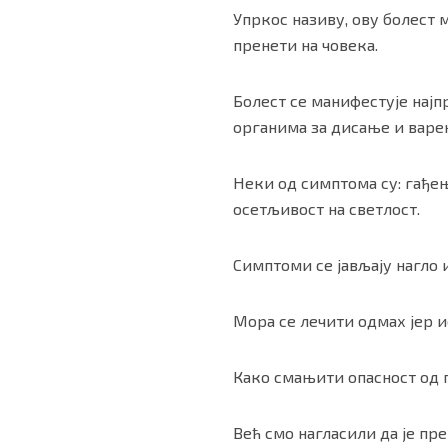
Упркос називу, ову болест м
пренети на човека.
Болест се манифестује најп
органима за дисање и варе
Неки од симптома су: гађењ
осетљивост на светлост.
Симптоми се јављају нагло 
Мора се лечити одмах јер ис
Како смањити опасност од 
Већ смо нагласили да је пре