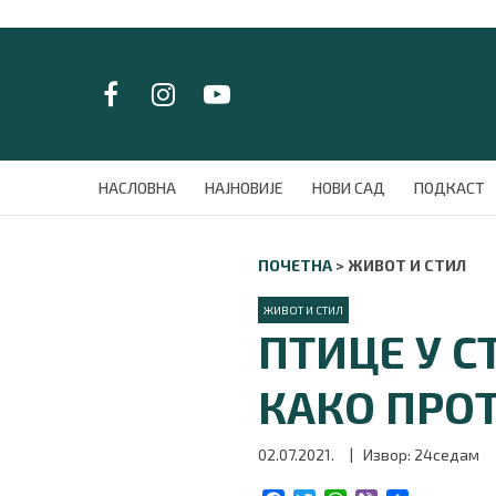
LAT/
ЋИР
НАСЛОВНА
НАСЛОВНА
НАЈНОВИЈЕ
НОВИ САД
ПОДКАСТ
НАЈНОВИЈЕ
НОВИ САД
ПОЧЕТНА
>
ЖИВОТ И СТИЛ
ПОДКАСТ
ЗЕЛЕНИ ГРАД
ЖИВОТ И СТИЛ
ВИДЕО
ПТИЦЕ У С
СПЕЦИЈАЛИ
БЛОГ
КАКО ПРО
СРБИЈА
СВЕТ
02.07.2021.
| Извор: 24седам
ЖИВОТ И СТИЛ
СПОРТ