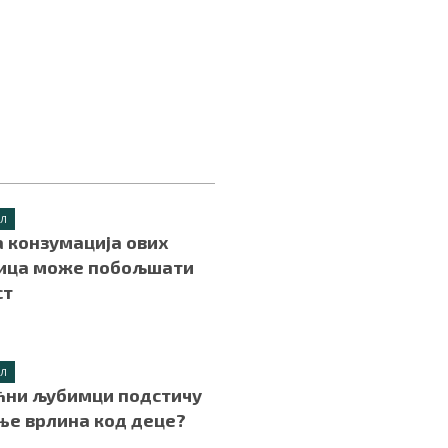
ИЛ
 конзумација ових
ица може побољшати
ст
.
ИЛ
ћни љубимци подстичу
ње врлина код деце?
.