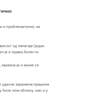
тично
и и проблематично, на
исни” од папагаја (један
ч је о правој болести.
 заразна је и може се
се удахне заражена прашина
 било ком облику, као и у