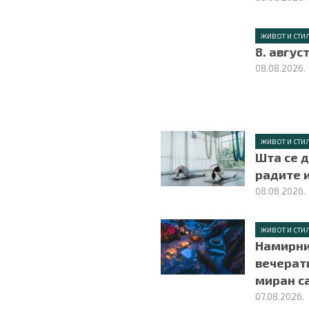
ЖИВОТ И СТИ
8. авгус
08.08.2026.
ЖИВОТ И СТИ
Шта се 
радите 
08.08.2026.
ЖИВОТ И СТИ
Намирни
вечерат
миран с
07.08.2026.