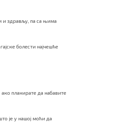
и и здрављу, па са њима
гајске болести најчешће
 ако планирате да набавите
то је у нашој моћи да