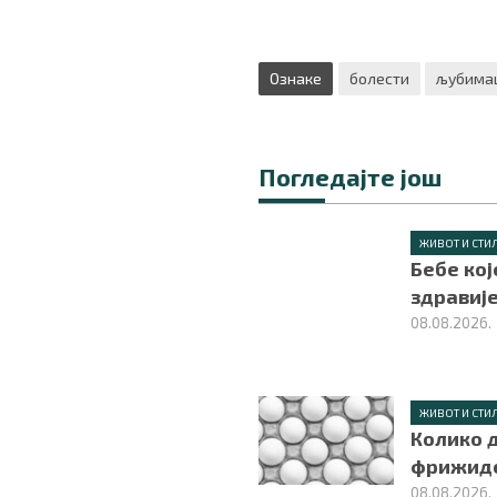
Ознаке
болести
љубима
Погледајте још
ЖИВОТ И СТИ
Бебе кој
здравиј
08.08.2026.
ЖИВОТ И СТИ
Колико д
фрижид
08.08.2026.