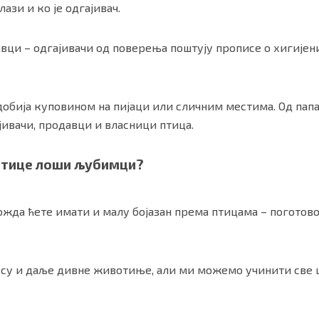
ази и ко је одгајивач.
вци – одгајивачи од поверења поштују прописе о хигијен
добија куповином на пијаци или сличним местима. Од папа
јивачи, продавци и власници птица.
 птице лоши љубимци?
жда ћете имати и малу бојазан према птицама – поготово
 су и даље дивне животиње, али ми можемо учинити све ш