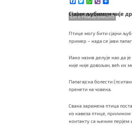
F
T
W
V
S
БИЗНИС
a
w
h
i
h
c
i
a
b
a
Сјајни љубимци чије 
Фото: Pixabay/pixel2013
e
t
t
e
r
b
t
s
r
e
redakcija@gradskeinfo.rs
o
e
A
Птице могу бити сјајни љу
o
r
p
пример – када се јави папага
k
p
ПРАТИТЕ НАС
Иако назив делује као да је
није није довољан, већ их м
Маркетинг
|
Услови коришћења
|
Политика приват
Папагајска болести (пситако
пренети на човека.
ПРЕУЗМИТЕ НАШУ АПЛИКАЦИЈУ
Свака заражена птица пост
из кавеза птице, приликом
контакту са њеним перјем и