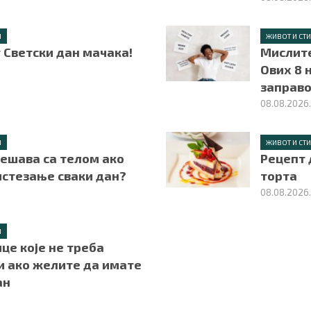
Л
ЖИВОТ И СТ
т Светски дан мачака!
Мислите
Ових 8 
заправо
08.08.2026
Л
ЖИВОТ И СТ
дешава са телом ако
Рецепт 
истезање сваки дан?
торта
08.08.2026
Л
це које не треба
и ако желите да имате
ан