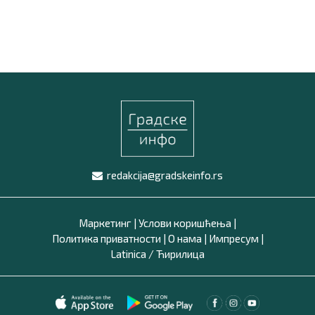
redakcija@gradskeinfo.rs
Маркетинг
|
Услови коришћења
|
Политика приватности
|
О нама
|
Импресум
|
Latinica /
Ћирилица