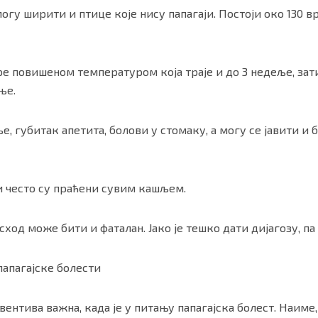
огу ширити и птице које нису папагаји. Постоји око 130 вр
ре повишеном температуром која траје и до 3 недеље, за
ње.
е, губитак апетита, болови у стомаку, а могу се јавити и 
и често су праћени сувим кашљем.
ход може бити и фаталан. Јако је тешко дати дијагозу, па 
папагајске болести
вентива важна, када је у питању папагајска болест. Наиме,