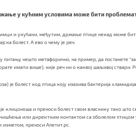
држање у кућним условима може бити проблема
бимци и укућани, међутим, држање птице некад може бит
јска болест. А ево о чему је реч.
 у питању нешто метафорично, на пример, да постанете “зав
орате имати више), није реч ни о каквој шаљивој ствари. Ре
ности
|
О нама
за) је болест код птица коју изазива бактерија хламидија,
аје клицоноша и преноси болест свом власнику тако што 
 чишћења или директним контактом са оболелом птицом у
 изметом, преноси Апетит.рс.