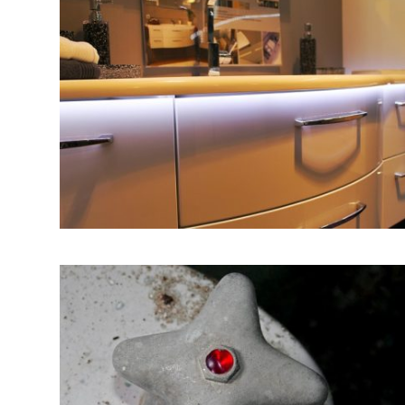
БИЗНИС
redakcija@gradskeinfo.rs
ПРАТИТЕ НАС
Маркетинг
|
Услови коришћења
|
Политика приват
ПРЕУЗМИТЕ НАШУ АПЛИКАЦИЈУ