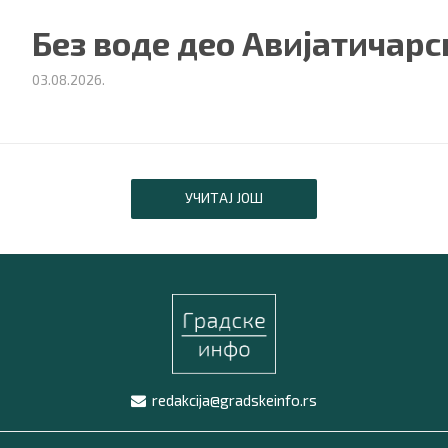
Без воде део Авијатичарс
03.08.2026.
УЧИТАЈ ЈОШ
redakcija@gradskeinfo.rs