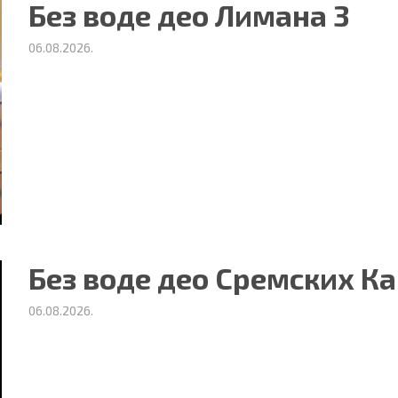
Без воде део Лимана 3
06.08.2026.
ности
|
О нама
Без воде део Сремских К
06.08.2026.