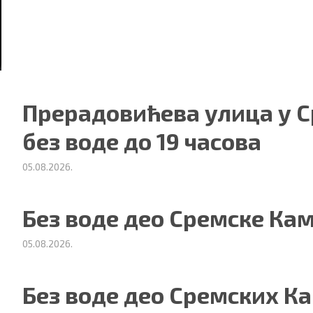
Прерадовићева улица у 
без воде до 19 часова
05.08.2026.
Без воде део Сремске Ка
05.08.2026.
Без воде део Сремских К