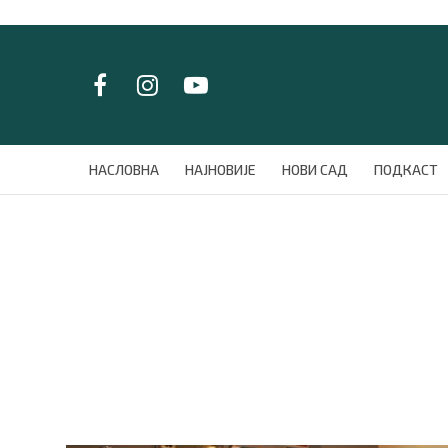
LAT/
ЋИР
НАСЛОВНА
НАСЛОВНА
НАЈНОВИЈЕ
НОВИ САД
ПОДКАСТ
НАЈНОВИЈЕ
НОВИ САД
ПОДКАСТ
ЗЕЛЕНИ ГРАД
ВИДЕО
СПЕЦИЈАЛИ
БЛОГ
СРБИЈА
СВЕТ
ЖИВОТ И СТИЛ
СПОРТ