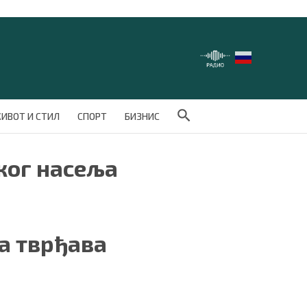
Search Button
ИВОТ И СТИЛ
СПОРТ
БИЗНИС
ког насеља
а тврђава