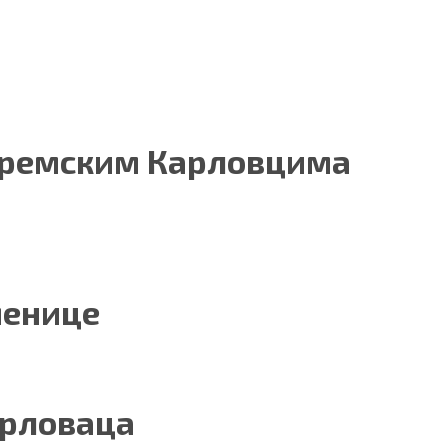
Сремским Карловцима
менице
арловаца