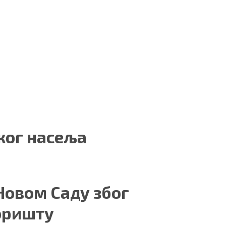
ког насеља
Новом Саду због
воришту