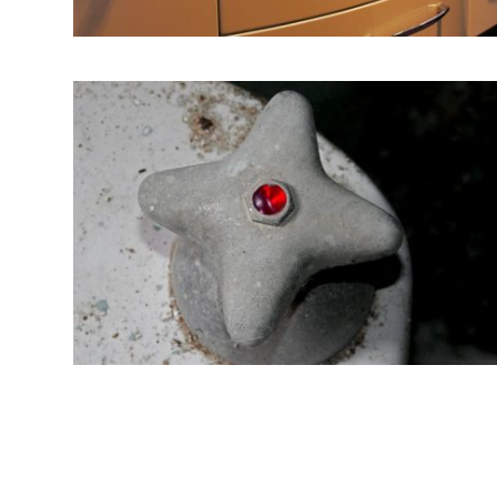
БИЗНИС
redakcija@gradskeinfo.rs
ПРАТИТЕ НАС
Маркетинг
|
Услови коришћења
|
Политика приват
ПРЕУЗМИТЕ НАШУ АПЛИКАЦИЈУ