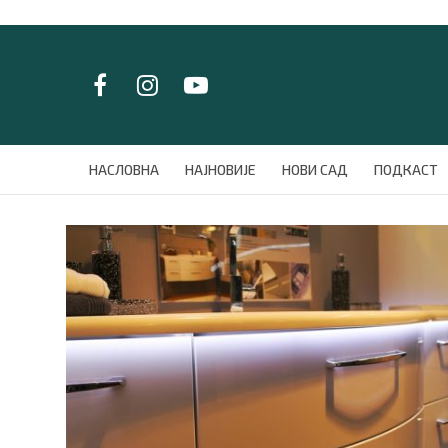
LAT/
ЋИР
НАСЛОВНА
НАСЛОВНА
НАЈНОВИЈЕ
НОВИ САД
ПОДКАСТ
НАЈНОВИЈЕ
НОВИ САД
ПОДКАСТ
ЗЕЛЕНИ ГРАД
ВИДЕО
СПЕЦИЈАЛИ
БЛОГ
СРБИЈА
СВЕТ
ЖИВОТ И СТИЛ
СПОРТ