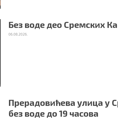
Без воде део Сремских К
06.08.2026.
ности
|
О нама
Прерадовићева улица у 
без воде до 19 часова