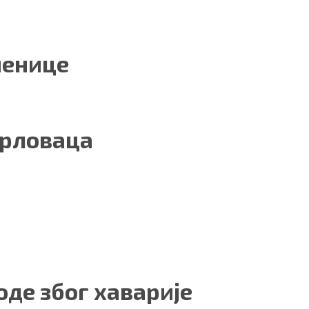
менице
арловаца
оде због хаварије