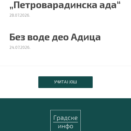
„Петроварадинска ада“
28.07.2026.
Без воде део Адица
24.07.2026.
УЧИТАЈ ЈОШ