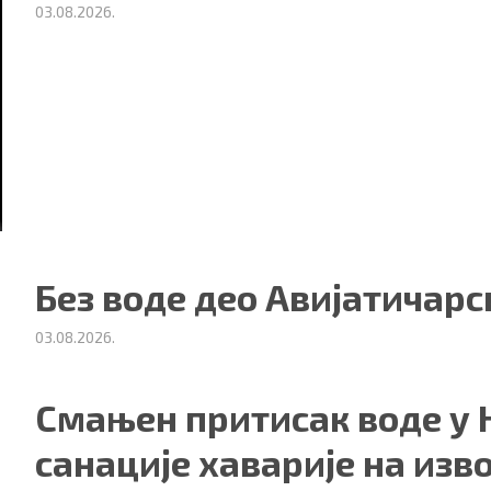
03.08.2026.
Без воде део Авијатичарс
03.08.2026.
Смањен притисак воде у 
санације хаварије на из