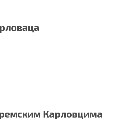
арловаца
Сремским Карловцима