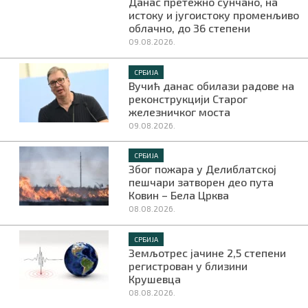
Данас претежно сунчано, на
истоку и југоистоку променљиво
облачно, до 36 степени
09.08.2026.
СРБИЈА
Вучић данас обилази радове на
реконструкцији Старог
железничког моста
09.08.2026.
СРБИЈА
Због пожара у Делиблатској
пешчари затворен део пута
Ковин – Бела Црква
08.08.2026.
СРБИЈА
Земљотрес јачине 2,5 степени
регистрован у близини
Крушевца
08.08.2026.