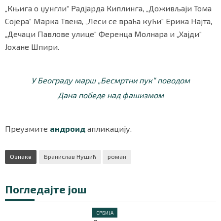
„Књига о џунгли“ Радјарда Киплинга, „Доживљаји Тома
Сојера“ Марка Твена, „Леси се враћа кући“ Ерика Најта,
„Дечаци Павлове улице“ Ференца Молнара и „Хајди“
Јохане Шпири.
У Београду марш „Бесмртни пук“ поводом
Дана победе над фашизмом
Преузмите
андроид
апликацију.
Ознаке
Бранислав Нушић
роман
Погледајте још
СРБИЈА