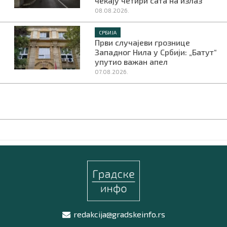
чекају четири сата на излаз
08.08.2026.
СРБИЈА
Први случајеви грознице
Западног Нила у Србији: „Батут“
упутио важан апел
07.08.2026.
redakcija@gradskeinfo.rs