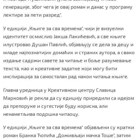
генерације, због чега је овај роман и данас у програму
лектире за пети разред“.
Маркетинг
|
Услови коришћења
|
Политика приват
У едицији „Књиге за сва времена“, чији је визуелни
идентитет осмислио Јакша Лакићевић, а све књиге
илустровао Душан Павлић, објављују се дела за децу и
ПРЕУЗМИТЕ НАШУ АПЛИКАЦИЈУ
младе најпознатијих домаћих и страних аутора, а свако
издање садржи савете за читање и боље разумевање
текста, као и креативне задатке који могу бити
инспирација за самосталан рад након читања књиге.
Главна уредница у Креативном центру Славица
Марковић је рекла да су едицију приредили са идејом
да препоруке и сугестије буду корисна, али
ненаметљива подршка читаоцу.
У едицији „Књиге за сва времена“ објављени су кратки
роман Бранка Ћопића „Доживљаји мачка Тоше“, затим