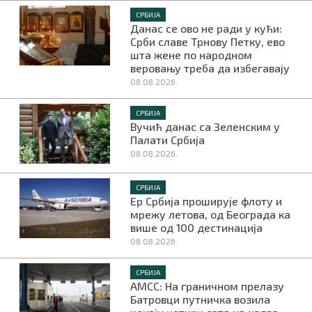
СРБИЈА
Данас се ово не ради у кући:
Срби славе Трнову Петку, ево
шта жене по народном
веровању треба да избегавају
08.08.2026.
СРБИЈА
Вучић данас са Зеленским у
Палати Србија
08.08.2026.
СРБИЈА
Ер Србија проширује флоту и
мрежу летова, од Београда ка
више од 100 дестинација
08.08.2026.
СРБИЈА
АМСС: На граничном прелазу
Батровци путничка возила