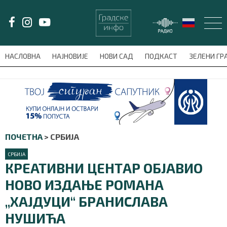
LAT/
ЋИР
НАСЛОВНА
НАЈНОВИЈЕ
НОВИ САД
ПОДКАСТ
ЗЕЛЕНИ Г
avni-meni'); $this_item = current( wp_filter_object_list( $menu_items,
НАСЛОВНА
НАЈНОВИЈЕ
ПОЧЕТНА
>
СРБИЈА
НОВИ САД
СРБИЈА
КРЕАТИВНИ ЦЕНТАР ОБЈАВИО
ПОДКАСТ
НОВО ИЗДАЊЕ РОМАНА
ЗЕЛЕНИ ГРАД
„ХАЈДУЦИ“ БРАНИСЛАВА
ВИДЕО
НУШИЋА