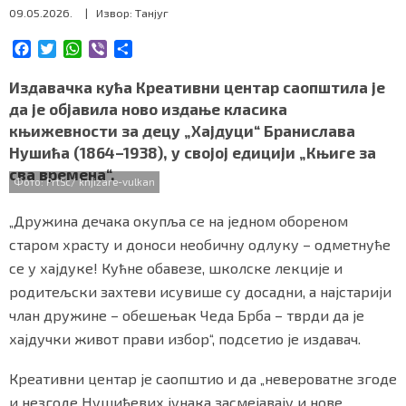
09.05.2026.
| Извор: Танјуг
СПЕЦИЈАЛИ
F
T
W
V
S
БЛОГ
a
w
h
i
h
c
i
a
b
a
Издавачка кућа Креативни центар саопштила је
СРБИЈА
e
t
t
e
r
да је објавила ново издање класика
b
t
s
r
e
књижевности за децу „Хајдуци“ Бранислава
o
e
A
СВЕТ
Нушића (1864–1938), у својој едицији „Књиге за
o
r
p
сва времена“.
k
p
ЖИВОТ И СТИЛ
Фото: PrtSc/ knjizare-vulkan
„Дружина дечака окупља се на једном обореном
СПОРТ
старом храсту и доноси необичну одлуку – одметнуће
БИЗНИС
се у хајдуке! Кућне обавезе, школске лекције и
родитељски захтеви исувише су досадни, а најстарији
члан дружине – обешењак Чеда Брба – тврди да је
redakcija@gradskeinfo.rs
хајдучки живот прави избор“, подсетио је издавач.
Креативни центар је саопштио и да „невероватне згоде
ПРАТИТЕ НАС
и незгоде Нушићевих јунака засмејавају и нове