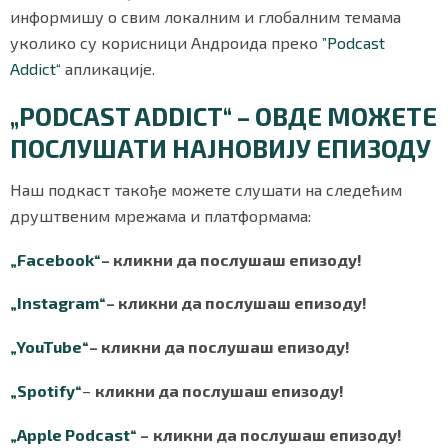
информишу о свим локалним и глобалним темама
уколико су корисници Андроида преко
”Podcast
Addict“
апликације.
„PODCAST ADDICT“ – ОВДЕ МОЖЕТЕ
ПОСЛУШАТИ НАЈНОВИЈУ ЕПИЗОДУ
Наш подкаст такође можете слушати на следећим
друштвеним мрежама и платформама:
„Facebook“
– кликни да послушаш епизоду!
„
Instagram
“
–
кликни да послушаш епизоду!
„YouTube“
–
кликни да послушаш епизоду!
„
Sp
o
t
ify
“
–
кликни да послушаш епизоду!
„Apple Podcast“
–
кликни да послушаш епизоду!