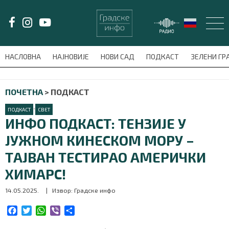
LAT/
ЋИР
НАСЛОВНА
НАЈНОВИЈЕ
НОВИ САД
ПОДКАСТ
ЗЕЛЕНИ Г
avni-meni'); $this_item = current( wp_filter_object_list( $menu_items,
ПОЧЕТНА
>
ПОДКАСТ
НАСЛОВНА
•
ПОДКАСТ
СВЕТ
НАЈНОВИЈЕ
ИНФО ПОДКАСТ: ТЕНЗИЈЕ У
ЈУЖНОМ КИНЕСКОМ МОРУ –
НОВИ САД
ТАЈВАН ТЕСТИРАО АМЕРИЧКИ
ПОДКАСТ
ХИМАРС!
14.05.2025.
| Извор: Градске инфо
ЗЕЛЕНИ ГРАД
F
T
W
V
S
ВИДЕО
a
w
h
i
h