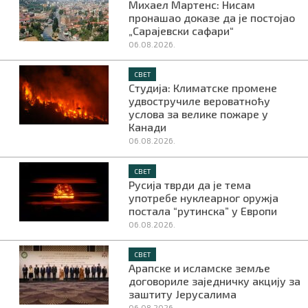
Михаел Мартенс: Нисам
пронашао доказе да је постојао
„Сарајевски сафари“
06.08.2026.
СВЕТ
Студија: Климатске промене
удвостручиле вероватноћу
услова за велике пожаре у
Канади
06.08.2026.
СВЕТ
Русија тврди да је тема
употребе нуклеарног оружја
постала “рутинска” у Европи
06.08.2026.
СВЕТ
Арапске и исламске земље
договориле заједничку акцију за
заштиту Јерусалима
06.08.2026.