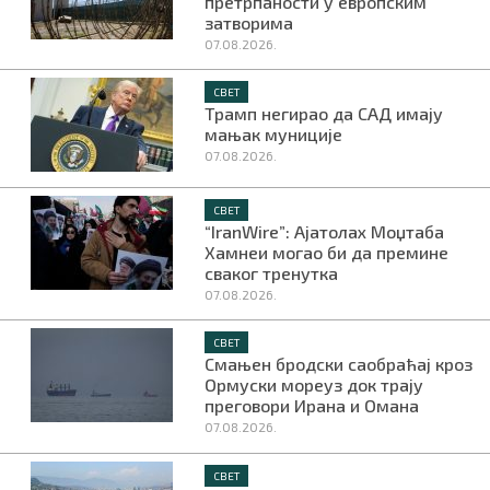
претрпаности у европским
затворима
07.08.2026.
СВЕТ
Трамп негирао да САД имају
мањак муниције
07.08.2026.
СВЕТ
“IranWire”: Ајатолах Моџтаба
Хамнеи могао би да премине
сваког тренутка
07.08.2026.
СВЕТ
Смањен бродски саобраћај кроз
Ормуски мореуз док трају
преговори Ирана и Омана
07.08.2026.
СВЕТ