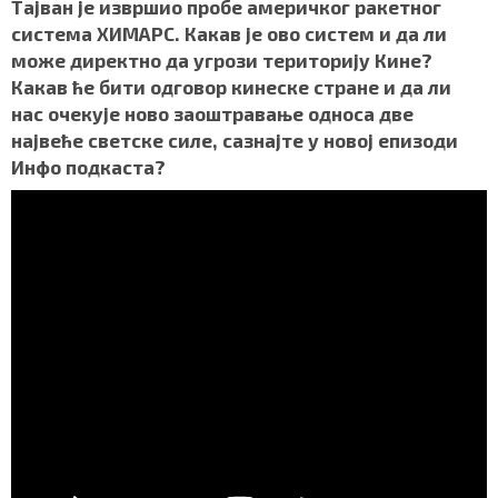
c
i
a
b
a
Тајван је извршио пробе америчког ракетног
СПЕЦИЈАЛИ
e
t
t
e
r
система ХИМАРС. Какав је ово систем и да ли
b
t
s
r
e
може директно да угрози територију Кине?
o
e
A
БЛОГ
Какав ће бити одговор кинеске стране и да ли
o
r
p
нас очекује ново заоштравање односа две
k
p
СРБИЈА
највеће светске силе, сазнајте у новој епизоди
Инфо подкаста?
СВЕТ
ЖИВОТ И СТИЛ
СПОРТ
БИЗНИС
redakcija@gradskeinfo.rs
ПРАТИТЕ НАС