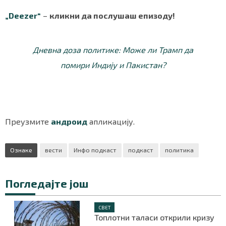
„
Deezer
“
–
кликни да послушаш епизоду!
Дневна доза политике: Може ли Трамп да
помири Индију и Пакистан?
Преузмите
андроид
апликацију.
Ознаке
вести
Инфо подкаст
подкаст
политика
Погледајте још
СВЕТ
Топлотни таласи открили кризу