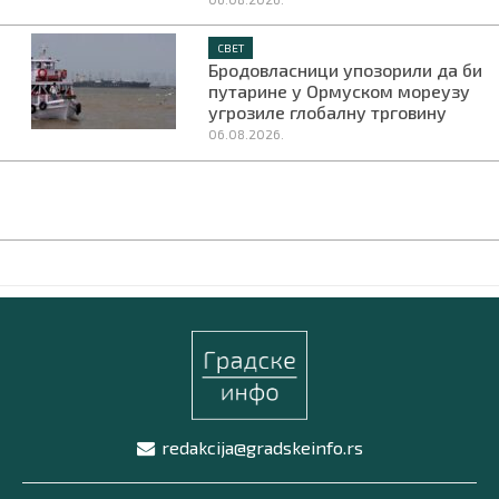
СВЕТ
Бродовласници упозорили да би
путарине у Ормуском мореузу
угрозиле глобалну трговину
06.08.2026.
redakcija@gradskeinfo.rs