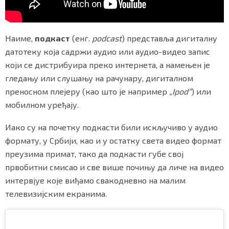
Наиме,
подкаст
(енг.
podcast
) представља дигиталну
Маркетинг
|
Услови коришћења
|
Политика приват
датотеку која садржи аудио или аудио-видео запис
који се дистрибуира преко интернета, а намењен је
гледању или слушању на рачунару, дигиталном
ПРЕУЗМИТЕ НАШУ АПЛИКАЦИЈУ
преносном плејеру (као што је например
„Ipod“
) или
мобилном уређају.
Иако су на почетку подкасти били искључиво у аудио
формату, у Србији, као и у остатку света видео формат
преузима примат, тако да подкасти губе свој
првобитни смисао и све више почињу да личе на видео
интервјуе које виђамо свакодневно на малим
телевизијским екранима.