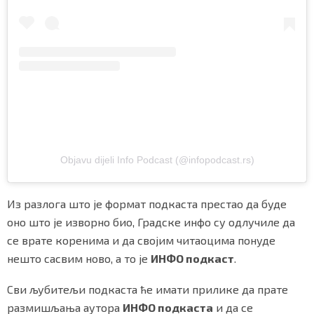
Objavu dijeli Info Podcast (@infopodcast.rs)
Из разлога што је формат подкаста престао да буде
оно што је изворно био, Градске инфо су одлучиле да
се врате коренима и да својим читаоцима понуде
нешто сасвим ново, а то је
ИНФО подкаст
.
Сви љубитељи подкаста ће имати прилике да прате
размишљања аутора
ИНФО подкаста
и да се