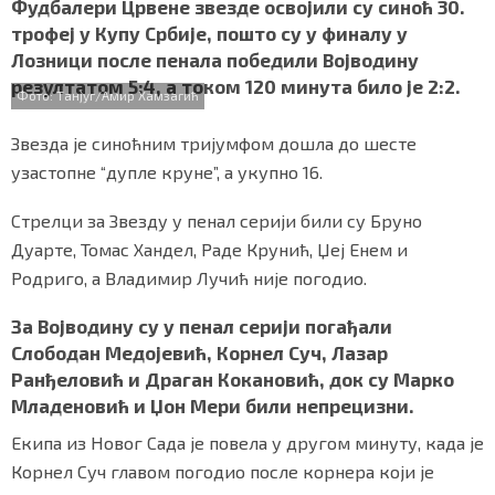
c
i
a
b
a
Фудбалери Црвене звезде освојили су синоћ 30.
СПЕЦИЈАЛИ
e
t
t
e
r
трофеј у Купу Србије, пошто су у финалу у
b
t
s
r
e
Лозници после пенала победили Војводину
o
e
A
БЛОГ
резултатом 5:4, а током 120 минута било је 2:2.
o
r
p
Фото: Танјуг/Амир Хамзагић
k
p
СРБИЈА
Звезда је синоћним тријумфом дошла до шесте
СВЕТ
узастопне “дупле круне”, а укупно 16.
ЖИВОТ И СТИЛ
Стрелци за Звезду у пенал серији били су Бруно
Дуарте, Томас Хандел, Раде Крунић, Џеј Енем и
СПОРТ
Родриго, а Владимир Лучић није погодио.
БИЗНИС
За Војводину су у пенал серији погађали
Слободан Медојевић, Корнел Суч, Лазар
Ранђеловић и Драган Кокановић, док су Марко
redakcija@gradskeinfo.rs
Младеновић и Џон Мери били непрецизни.
Екипа из Новог Сада је повела у другом минуту, када је
Корнел Суч главом погодио после корнера који је
ПРАТИТЕ НАС