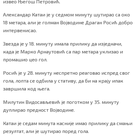
извео Његош Петровић.
Александар Катаи је у седмом минуту шутирао са око
18 метара, али је голман Војводине Драган Росић добро
Маркетинг
|
Услови коришћења
|
Политика приват
интервенисао.
Звезда је у 18. минуту имала прилику да изједначи,
ПРЕУЗМИТЕ НАШУ АПЛИКАЦИЈУ
када је Марко Арнаутовић са пар метара уклизао и
промашио цео гол.
Росић је у 28. минуту неспретно реаговао испред свог
гола, лопта се одбила у стативу, да би на крају ипак
завршила код њега.
Милутин Видосављевић је поготком у 35. минуту
дуплирао предност Војводине.
Катаи је седам минута касније имао прилику да смањи
резултат, али је шутирао поред гола.