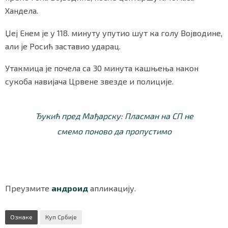
Хандела.
Џеј Енем је у 118. минуту упутио шут ка голу Војводине,
али је Росић заставио ударац.
Утакмица је почела са 30 минута кашњења након
сукоба навијача Црвене звезде и полиције.
Ђукић пред Мађарску: Пласман на СП не
смемо поново да пропустимо
Преузмите
андроид
апликацију.
Ознаке
Куп Србије