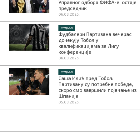
Управног одбора ФИФА-е, остаје
председник
06.08.2026.
ФУДБАЛ
Фудбалери Партизана вечерас
дочекују Тобол у
квалификацијама за Лигу
конференције
06.08.2026.
ФУДБАЛ
Саша Илић пред Тобол:
Партизану су потребне победе,
скоро смо завршили појачање из
Шпаније
05.08.2026.