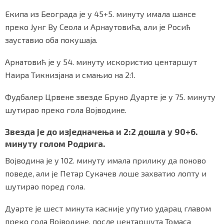
Екипа из Београда је у 45+5. минуту имала шансе
преко Јунг Ву Сеола и Арнаутовића, али је Росић
зауставио оба покушаја.
Арнатовић је у 54. минуту искористио центаршут
Наира Тикнизјана и смањио на 2:1.
Фудбалер Црвене звезде Бруно Дуарте је у 75. минуту
шутирао преко гола Војводине.
Звезда је до изједначења и 2:2 дошла у 90+6.
минуту голом Родрига.
Војводина је у 102. минуту имала прилику да поново
поведе, али је Петар Сукачев лоше захватио лопту и
шутирао поред гола.
Дуарте је шест минута касније упутио ударац главом
преко гола Војводине, после центаршута Томаса