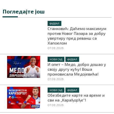
Погледајте још
ФУДБАЛ
Станковић: Даћемо максимум
против Новог Пазара за добру
увертиру пред реванш са
Хапоелом
07.08.2026.
•
НОВИ САД
ФУДБАЛ
И опет – Медо, добро дошао у
своју другу кућу! Воша
промовисала Медојевића!
07.08.2026.
•
НОВИ САД
ФУДБАЛ
Обезбедите карте на време и
сви на „Карађорђе“!
07.08.2026.