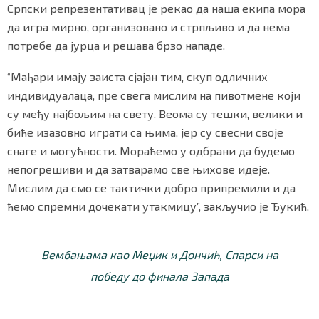
Српски репрезентативац је рекао да наша екипа мора
да игра мирно, организовано и стрпљиво и да нема
потребе да јурца и решава брзо нападе.
“Мађари имају заиста сјајан тим, скуп одличних
индивидуалаца, пре свега мислим на пивотмене који
су међу најбољим на свету. Веома су тешки, велики и
биће изазовно играти са њима, јер су свесни своје
снаге и могућности. Мораћемо у одбрани да будемо
непогрешиви и да затварамо све њихове идеје.
Мислим да смо се тактички добро припремили и да
ћемо спремни дочекати утакмицу”, закључио је Ђукић.
Вембањама као Меџик и Дончић, Спарси на
победу до финала Запада