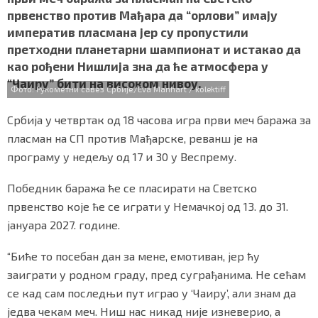
b
t
s
r
e
СПЕЦИЈАЛИ
првенство против Мађара да “орлови” имају
o
e
A
императив пласмана јер су пропустили
o
r
p
БЛОГ
претходни планетарни шампионат и истакао да
k
p
као рођени Нишлија зна да ће атмосфера у
СРБИЈА
“Чаиру” бити на високом нивоу.
Фото: Рукометни савез Србије/Eva Manhart / kolektiff
СВЕТ
Србија у четвртак од 18 часова игра први меч баража за
пласман на СП против Мађарске, реванш је на
ЖИВОТ И СТИЛ
програму у недељу од 17 и 30 у Веспрему.
СПОРТ
Победник баража ће се пласирати на Светско
БИЗНИС
првенство које ће се играти у Немачкој од 13. до 31.
јануара 2027. године.
redakcija@gradskeinfo.rs
“Биће то посебан дан за мене, емотиван, јер ћу
заиграти у родном граду, пред суграђанима. Не сећам
се кад сам последњи пут играо у ‘Чаиру’, али знам да
ПРАТИТЕ НАС
једва чекам меч. Ниш нас никад није изневерио, а