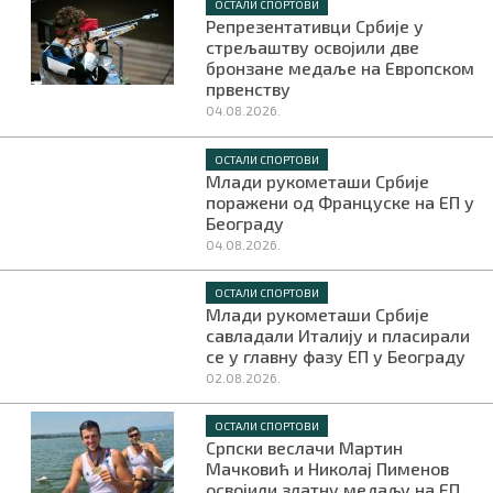
ОСТАЛИ СПОРТОВИ
Репрезентативци Србије у
стрељаштву освојили две
бронзане медаље на Европском
првенству
04.08.2026.
ОСТАЛИ СПОРТОВИ
Млади рукометаши Србије
поражени од Француске на ЕП у
Београду
04.08.2026.
ОСТАЛИ СПОРТОВИ
Млади рукометаши Србије
савладали Италију и пласирали
се у главну фазу ЕП у Београду
02.08.2026.
ОСТАЛИ СПОРТОВИ
Српски веслачи Мартин
Мачковић и Николај Пименов
освојили златну медаљу на ЕП