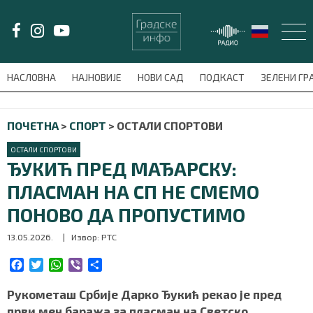
LAT/
ЋИР
НАСЛОВНА
НАЈНОВИЈЕ
НОВИ САД
ПОДКАСТ
ЗЕЛЕНИ Г
avni-meni'); $this_item = current( wp_filter_object_list( $menu_items,
ПОЧЕТНА
>
СПОРТ
>
ОСТАЛИ СПОРТОВИ
НАСЛОВНА
ОСТАЛИ СПОРТОВИ
НАЈНОВИЈЕ
ЂУКИЋ ПРЕД МАЂАРСКУ:
ПЛАСМАН НА СП НЕ СМЕМО
НОВИ САД
ПОНОВО ДА ПРОПУСТИМО
ПОДКАСТ
13.05.2026.
| Извор: РТС
ЗЕЛЕНИ ГРАД
F
T
W
V
S
a
w
h
i
h
c
i
a
b
a
Рукометаш Србије Дарко Ђукић рекао је пред
ВИДЕО
e
t
t
e
r
први меч баража за пласман на Светско