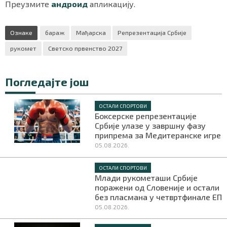
Преузмите
андроид
апликацију.
Ознаке
бараж
Мађарска
Репрезентација Србије
рукомет
Светско првенство 2027
Погледајте још
ОСТАЛИ СПОРТОВИ
Боксерске репрезентације
Србије улазе у завршну фазу
припрема за Медитеранске игре
05.08.2026.
ОСТАЛИ СПОРТОВИ
Млади рукометаши Србије
поражени од Словеније и остали
без пласмана у четвртфинале ЕП
05.08.2026.