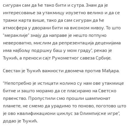
сигуран сам да ће тако бити и сутра. Знам да је
интересовање за утакмицу изузетно велико и да се
тражи карта више, тако да сам сигуран да ће
Маркетинг
|
Услови коришћења
|
Политика приват
атмосфера у дворани бити на високом нивоу. То што
“мераклије” знају да направе је нешто потпуно
невероватно, мислим да репрезентација деценијама
ПРЕУЗМИТЕ НАШУ АПЛИКАЦИЈУ
има најбољу подршку баш у мом граду”, рекао је
Ђукић, а преноси сајт Рукометног савеза Србије.
Свестан је Ђукић важности двомеча против Мађара.
“Непотребно је истицати колико су нам ове утакмице
битне и зашто морамо да се пласирамо на Светско
првенство. Пропустили смо прошли шампионат
планете, не смемо да урадимо то поново, поготово што
је ово квалификациони циклус за Олимпијске игре”,
додао је Ђукић.