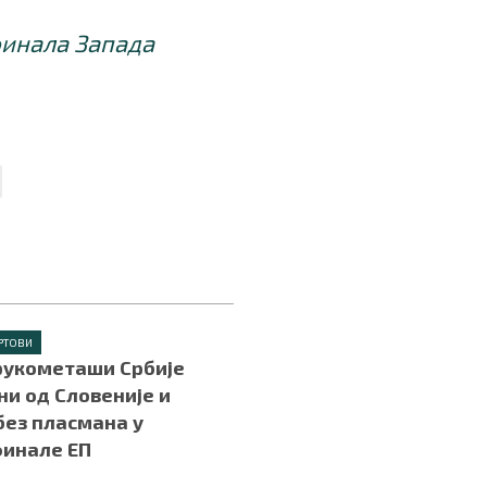
финала Запада
РТОВИ
рукометаши Србије
и од Словеније и
без пласмана у
финале ЕП