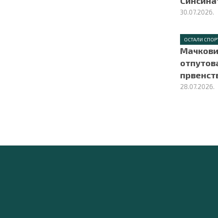
Синсина
30.07.2026.
ОСТАЛИ СПОР
Мачкови
отпутов
првенст
28.07.2026.