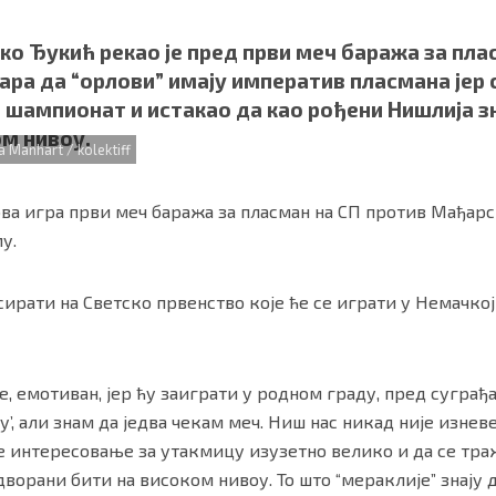
о Ђукић рекао је пред први меч баража за пла
ра да “орлови” имају императив пласмана јер 
 шампионат и истакао да као рођени Нишлија з
ом нивоу.
Manhart / kolektiff
сова игра први меч баража за пласман на СП против Мађарс
у.
ности
|
О нама
рати на Светско првенство које ће се играти у Немачкој од
е, емотиван, јер ћу заиграти у родном граду, пред суграђ
’, али знам да једва чекам меч. Ниш нас никад није изневе
 је интересовање за утакмицу изузетно велико и да се тра
дворани бити на високом нивоу. То што “мераклије” знају 