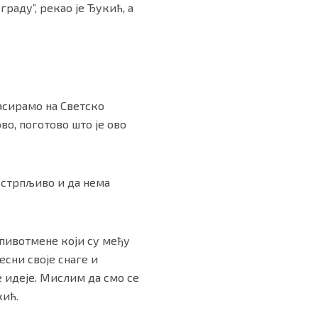
раду”, рекао је Ђукић, а
асирамо на Светско
о, поготово што је ово
 стрпљиво и да нема
 пивотмене који су међу
есни своје снаге и
 идеје. Мислим да смо се
кић.