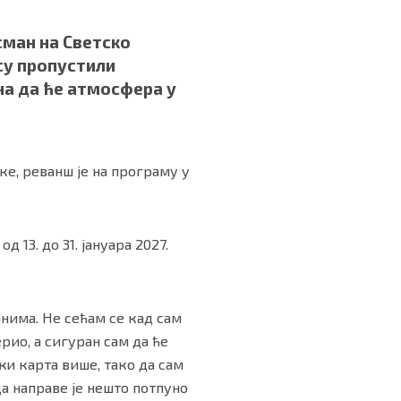
сман на Светско
су пропустили
на да ће атмосфера у
ке, реванш је на програму у
 13. до 31. јануара 2027.
анима. Не сећам се кад сам
рио, а сигуран сам да ће
жи карта више, тако да сам
да направе је нешто потпуно