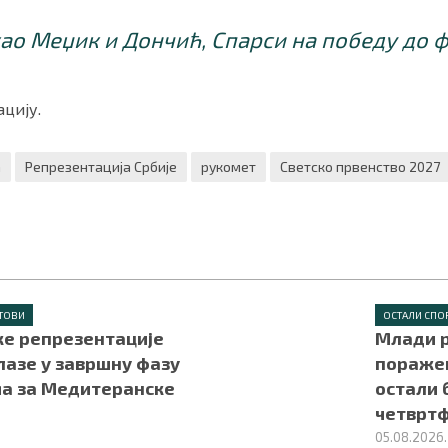
о Меџик и Дончић, Спарси на победу до 
цију.
а
Репрезентација Србије
рукомет
Светско првенство 2027
ТОВИ
ОСТАЛИ СПО
ке репрезентације
Млади 
лазе у завршну фазу
поражен
а за Медитеранске
остали 
четврт
05.08.2026.