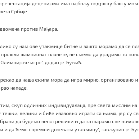
резентација деценијама има најбољу подршку баш у мом г
веза Србије.
 двомеча против Мађара.
олико су нам ове утакмице битне и зашто морамо да се пл
прошли шампионат планете, не смемо да урадимо то понов
Олимпијске игре”, додао је Ђукић.
 рекао да наша екипа мора да игра мирно, организовано и
брзо нападе.
н тим, скуп одличних индивидуалаца, пре свега мислим на
 тешки, велики и биће изазовно играти са њима, јер су св
брани да будемо непогрешиви и да затварамо све њихове
 и да ћемо спремни дочекати утакмицу”, закључио је Ђу