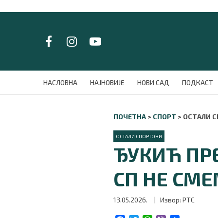
LAT/
ЋИР
НАСЛОВНА
НАСЛОВНА
НАЈНОВИЈЕ
НОВИ САД
ПОДКАСТ
НАЈНОВИЈЕ
НОВИ САД
ПОЧЕТНА
>
СПОРТ
>
ОСТАЛИ 
ПОДКАСТ
ЗЕЛЕНИ ГРАД
ОСТАЛИ СПОРТОВИ
ВИДЕО
ЂУКИЋ ПР
СПЕЦИЈАЛИ
БЛОГ
СП НЕ СМ
СРБИЈА
СВЕТ
13.05.2026.
| Извор: РТС
ЖИВОТ И СТИЛ
СПОРТ