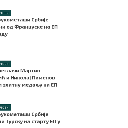
РТОВИ
рукометаши Србије
и од Француске на ЕП
аду
.
РТОВИ
веслачи Мартин
ћ и Николај Пименов
и златну медаљу на ЕП
РТОВИ
рукометаши Србије
и Турску на старту ЕП у