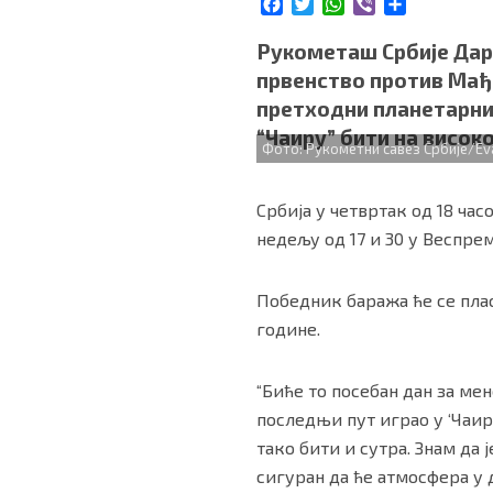
F
T
W
V
S
БИЗНИС
a
w
h
i
h
c
i
a
b
a
Рукометаш Србије Дарк
e
t
t
e
r
првенство против Мађа
b
t
s
r
e
redakcija@gradskeinfo.rs
претходни планетарни
o
e
A
“Чаиру” бити на висок
o
r
p
Фото: Рукометни савез Србије/Eva 
k
p
ПРАТИТЕ НАС
Србија у четвртак од 18 ча
недељу од 17 и 30 у Веспрем
Маркетинг
|
Услови коришћења
|
Политика приват
Победник баража ће се пласи
године.
ПРЕУЗМИТЕ НАШУ АПЛИКАЦИЈУ
“Биће то посебан дан за мен
последњи пут играо у ‘Чаиру
тако бити и сутра. Знам да
сигуран да ће атмосфера у 