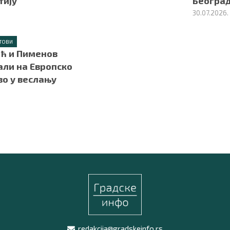
тију
Београ
30.07.2026.
ТОВИ
ћ и Пименов
али на Европско
во у веслању
redakcija@gradskeinfo.rs