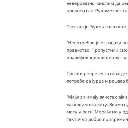
невероватно, мислим да реп
преноси сајт Рукометног са
Свестан је Ђукић важности
“Непотребно је истицати к
првенство. Пропустили смо 
квалификациони циклус за 
Српски репрезентативац је
потребе да јурца и решава 
“Мађари имају заиста сјаја
најбољим на свету. Веома су
могућности. Мораћемо у од
тактички добро припремили