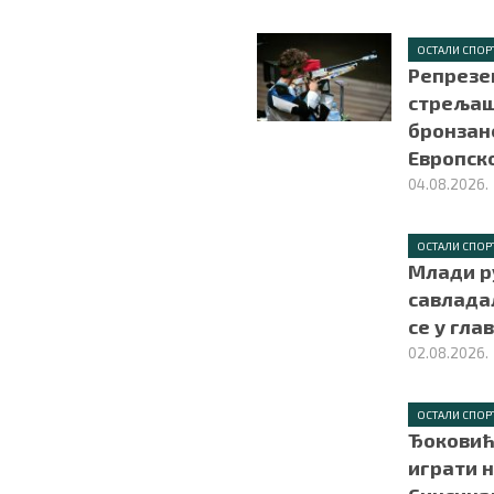
ОСТАЛИ СПОР
Репрезе
стрељаш
бронзан
Европск
04.08.2026.
ОСТАЛИ СПОР
Млади р
савлада
се у гла
02.08.2026.
ОСТАЛИ СПОР
Ђоковић
играти н