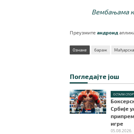
Вембањама ка
Преузмите
андроид
аплика
Ознаке
бараж
Мађарск
Погледајте још
ОСТАЛИ СПОР
Боксерс
Србије у
припрем
игре
05.08.2026.