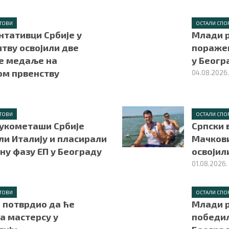
ТОВИ
ОСТАЛИ СПО
нтативци Србије у
Млади 
тву освојили две
поражен
е медаље на
у Беогр
ом првенству
04.08.2026
ТОВИ
ОСТАЛИ СПО
укометаши Србије
Српски 
ли Италију и пласирали
Мачкови
вну фазу ЕП у Београду
освојил
01.08.2026.
ТОВИ
ОСТАЛИ СПО
 потврдио да ће
Млади 
а мастерсу у
победил