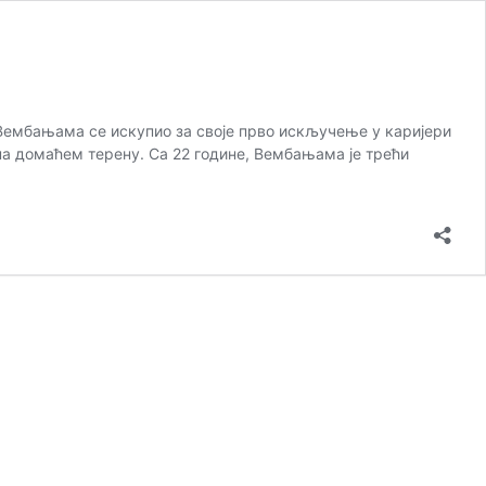
Вембањама се искупио за своје прво искључење у каријери
 на домаћем терену. Са 22 године, Вембањама је трећи