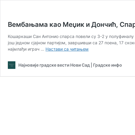
Вембањама као Меџик и Дончић, Спар
Кошаркаши Сан Антонио спарса повели су 3-2 у полуфиналу
још једном сјајном партијом, завршивши са 27 поена, 17 ск
Вембањама
најмлађи играч …
Настави са читањем
као
Меџик
Најновије градске вести Нови Сад | Градске инфо
и
Дончић,
Спарси
на
победу
до
финала
Запада