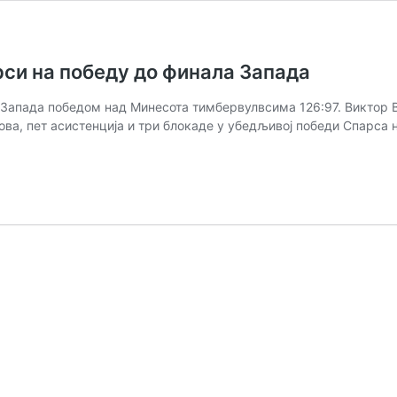
си на победу до финала Запада
 Запада победом над Минесота тимбервулвсима 126:97. Виктор 
окова, пет асистенција и три блокаде у убедљивој победи Спарса