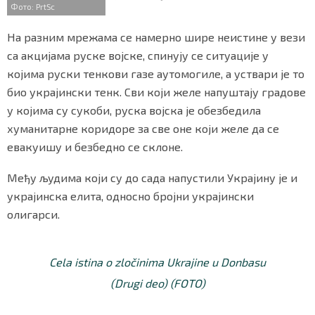
Фото: PrtSc
На разним мрежама се намерно шире неистине у вези
са акцијама руске војске, спинују се ситуације у
којима руски тенкови газе аутомогиле, а уствари је то
био украјински тенк. Сви који желе напуштају градове
у којима су сукоби, руска војска је обезбедила
хуманитарне коридоре за све оне који желе да се
евакуишу и безбедно се склоне.
Међу људима који су до сада напустили Украјину је и
украјинска елита, односно бројни украјински
олигарси.
Cela istina o zločinima Ukrajine u Donbasu
(Drugi deo) (FOTO)