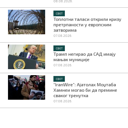
08.08.2026.
СВЕТ
Топлотни таласи открили кризу
претрпаности у европским
затворима
07.08.2026.
СВЕТ
Трамп негирао да САД имају
мањак муниције
07.08.2026.
СВЕТ
“IranWire”: Ајатолах Моџтаба
Хамнеи могао би да премине
сваког тренутка
07.08.2026.