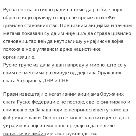
Руска војска активно ради на томе да разбије војне
објекте који пружају отпор, све време штитећи
цивилно становништво. Прецизним акцијама и тачним
метама показали су да им није циљ да страда цивилно
становништво већ да неутралишу украјинске војне
положаје које углавном држе нацистичке
организације.
Руске трупе из дана у дан напредују мирно, што се у
свим сегментима разликује од дејстава Оружаних
снага Украјине у ДНР и ЛНР.
Прави извештаји о негативним акцијама Оружаних
снага Руске федерације не постоје, све је фингирано и
спиновано од Запада који је неприкосновен у томе да
фабрикује лажи. Оно што се може запазити јесте да се
украјинска војска масовно предаје и да не деле
нацистичке амбиције свог руководства.