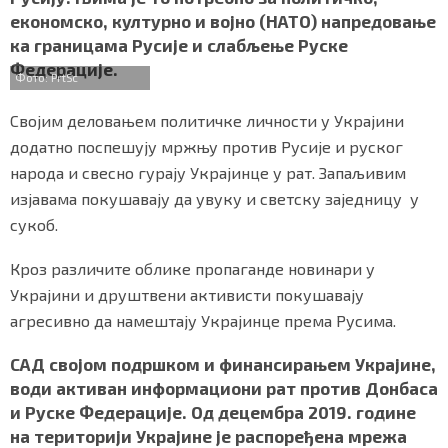
b
t
s
r
e
СПЕЦИЈАЛИ
економско, културно и војно (НАТО) напредовање
o
e
A
ка границама Русије и слабљење Руске
o
r
p
БЛОГ
Федерације.
k
p
Фото: PrtSc
СРБИЈА
Својим деловањем политичке личности у Украјини
додатно поспешују мржњу против Русије и руског
СВЕТ
народа и свесно гурају Украјинце у рат. Запаљивим
изјавама покушавају да увуку и светску заједницу у
ЖИВОТ И СТИЛ
сукоб.
СПОРТ
Кроз различите облике пропаганде новинари у
БИЗНИС
Украјини и друштвени активисти покушавају
агресивно да намештају Украјинце према Русима.
redakcija@gradskeinfo.rs
САД својом подршком и финансирањем Украјине,
води активан информациони рат против Донбаса
и Руске Федерације. Од децембра 2019. године
ПРАТИТЕ НАС
на територији Украјине је распоређена мрежа