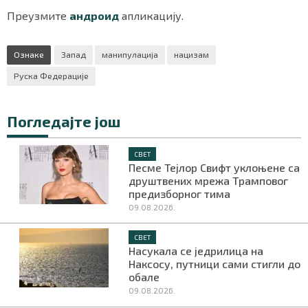
Преузмите
андроид
апликацију.
Ознаке
Запад
манипулација
нацизам
Руска Федерације
Погледајте још
СВЕТ
Песме Тејлор Свифт уклоњене са
друштвених мрежа Трамповог
предизборног тима
09.08.2026.
СВЕТ
Насукала се једрилица на
Наксосу, путници сами стигли до
обале
09.08.2026.