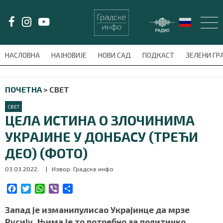
LAT/
ЋИР
НАСЛОВНА
НАЈНОВИЈЕ
НОВИ САД
ПОДКАСТ
ЗЕЛЕНИ Г
avni-meni'); $this_item = current( wp_filter_object_list( $menu_items,
ПОЧЕТНА
>
СВЕТ
НАСЛОВНА
СВЕТ
НАЈНОВИЈЕ
ЦЕЛА ИСТИНА О ЗЛОЧИНИМА
УКРАЈИНЕ У ДОНБАСУ (ТРЕЋИ
НОВИ САД
ДЕО) (ФОТО)
ПОДКАСТ
03.03.2022.
| Извор: Градске инфо
ЗЕЛЕНИ ГРАД
F
T
W
V
S
a
w
h
i
h
c
i
a
b
a
Запад је изманипулисао Украјинце да мрзе
ВИДЕО
e
t
t
e
r
Русију. Њима је то потребно за политичко,