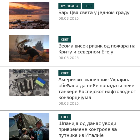
•
ПУТОВАЊА
СВЕТ
Бар: Два света у једном граду
08.08.2026.
СВЕТ
Веома висок ризик од пожара на
Криту и северном Егеју
08.08.2026.
СВЕТ
Амерички званичник: Украјина
обећала да неће нападати неке
танкере Каспијског нафтоводног
конзорцијума
08.08.2026.
СВЕТ
Шпанија од данас уводи
привремене контроле за
путнике из Италије