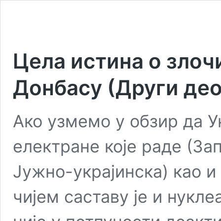
Цела истина о злоч
Донбасу (Други де
Ако узмемо у обзир да У
електране које раде (За
Јужно-украјинска) као и
чијем саставу је и нукл