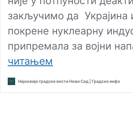
није у потпуности деакт
закључимо да Украјина 
покрене нуклеарну индус
припремала за војни нап
Цела
читањем
истина
о
злочинима
Најновије градске вести Нови Сад | Градске инфо
Украјине
у
Донбасу
(Други
део)
(ФОТО)