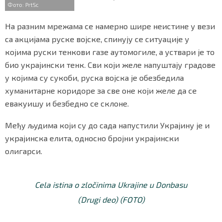
Фото: PrtSc
На разним мрежама се намерно шире неистине у вези
са акцијама руске војске, спинују се ситуације у
којима руски тенкови газе аутомогиле, а уствари је то
био украјински тенк. Сви који желе напуштају градове
у којима су сукоби, руска војска је обезбедила
хуманитарне коридоре за све оне који желе да се
евакуишу и безбедно се склоне.
Међу људима који су до сада напустили Украјину је и
украјинска елита, односно бројни украјински
олигарси.
Cela istina o zločinima Ukrajine u Donbasu
(Drugi deo) (FOTO)