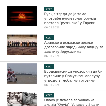
СВЕТ
Русија тврди да је тема
употребе нуклеарног оружја
постала “рутинска” у Европи
06.08.2026.
СВЕТ
Арапске и исламске земље
договориле заједничку акцију за
заштиту Јерусалима
06.08.2026.
СВЕТ
Бродовласници упозорили да би
путарине у Ормуском мореузу
угрозиле глобалну трговину
06.08.2026.
СВЕТ
Овако је почела злочиначка
акција “Олуја”: Усташе у 5 сати