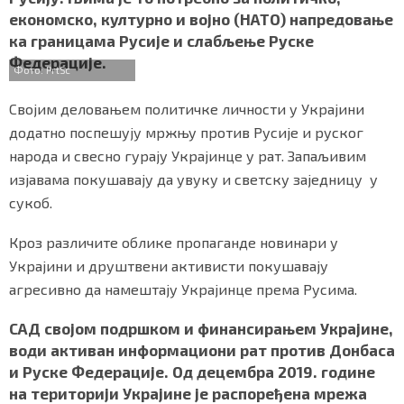
b
t
s
r
e
СПЕЦИЈАЛИ
економско, културно и војно (НАТО) напредовање
o
e
A
ка границама Русије и слабљење Руске
o
r
p
БЛОГ
Федерације.
k
p
Фото: PrtSc
СРБИЈА
Својим деловањем политичке личности у Украјини
додатно поспешују мржњу против Русије и руског
СВЕТ
народа и свесно гурају Украјинце у рат. Запаљивим
изјавама покушавају да увуку и светску заједницу у
ЖИВОТ И СТИЛ
сукоб.
СПОРТ
Кроз различите облике пропаганде новинари у
БИЗНИС
Украјини и друштвени активисти покушавају
агресивно да намештају Украјинце према Русима.
redakcija@gradskeinfo.rs
САД својом подршком и финансирањем Украјине,
води активан информациони рат против Донбаса
и Руске Федерације. Од децембра 2019. године
ПРАТИТЕ НАС
на територији Украјине је распоређена мрежа