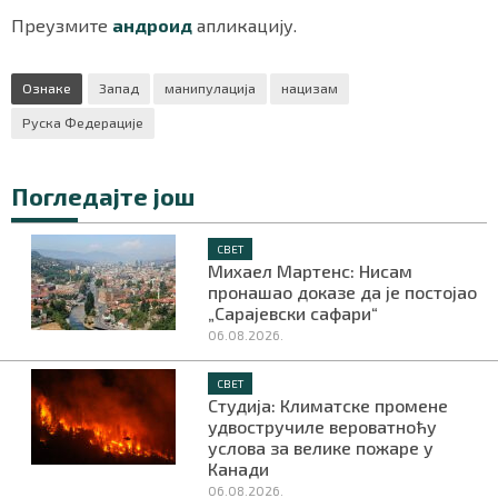
Преузмите
андроид
апликацију.
Ознаке
Запад
манипулација
нацизам
Руска Федерације
Погледајте још
СВЕТ
Михаел Мартенс: Нисам
пронашао доказе да је постојао
„Сарајевски сафари“
06.08.2026.
СВЕТ
Студија: Климатске промене
удвостручиле вероватноћу
услова за велике пожаре у
Канади
06.08.2026.