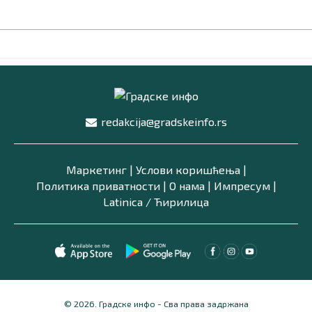
redakcija@gradskeinfo.rs
Маркетинг
|
Услови коришћења
|
Политика приватности
|
О нама
|
Импресум
|
Latinica /
Ћирилица
© 2026. Градске инфо - Сва права задржана