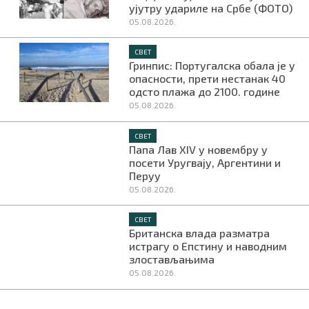
ујутру удариле на Србе (ФОТО)
05.08.2026.
СВЕТ
Гринпис: Португалска обала је у
опасности, прети нестанак 40
одсто плажа до 2100. године
05.08.2026.
СВЕТ
Папа Лав XIV у новембру у
посети Уругвају, Аргентини и
Перуу
05.08.2026.
СВЕТ
Британска влада разматра
истрагу о Епстину и наводним
злостављањима
05.08.2026.