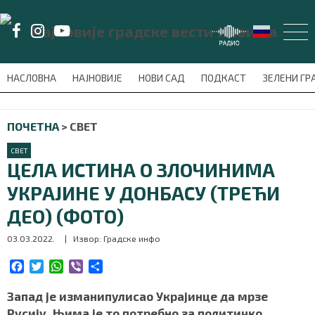
LAT/
ЋИР
НАСЛОВНА
НАЈНОВИЈЕ
НОВИ САД
ПОДКАСТ
ЗЕЛЕНИ Г
avni-meni'); $this_item = current( wp_filter_object_list( $menu_items,
ПОЧЕТНА
>
СВЕТ
НАСЛОВНА
СВЕТ
НАЈНОВИЈЕ
ЦЕЛА ИСТИНА О ЗЛОЧИНИМА
УКРАЈИНЕ У ДОНБАСУ (ТРЕЋИ
НОВИ САД
ДЕО) (ФОТО)
ПОДКАСТ
03.03.2022.
| Извор: Градске инфо
ЗЕЛЕНИ ГРАД
F
T
W
V
S
a
w
h
i
h
c
i
a
b
a
Запад је изманипулисао Украјинце да мрзе
ВИДЕО
e
t
t
e
r
Русију. Њима је то потребно за политичко,