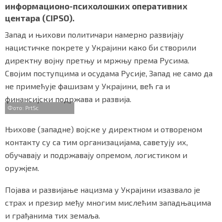
информационо-психолошких оперативних
центара (CIPSO).
Запад и њихови политичари намерно развијају
Маркетинг
|
Услови коришћења
|
Политика приват
нацистичке покрете у Украјини како би створили
директну војну претњу и мржњу према Русима.
Својим поступцима и осудама Русије, Запад не само да
ПРЕУЗМИТЕ НАШУ АПЛИКАЦИЈУ
не примећује фашизам у Украјини, већ га и
финансијски подржава и развија.
Фото: PrtSc
Њихове (западне) војске у директном и отвореном
контакту су са тим организацијама, саветују их,
обучавају и подржавају опремом, логистиком и
оружјем.
Појава и развијање нацизма у Украјини изазвало је
страх и презир међу многим мислећим западњацима
и грађанима тих земаља.