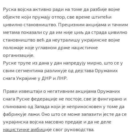
Руска војска активно ради на томе да разбије војне
објекте који пружају отпор, све време штитећи
цивилно становништво. Прецизним акцијама и тачним
метама показали су да им није циљ да страда цивилно
становништво већ да неутралишу украјинске војне
положаје које углавном држе нацистичке
организације.
Руске трупе из дана у дан напредују мирно, што се у
свим сегментима разликује од дејстава Оружаних
снага Украјине у ДНР и ЛНР.
Прави извештаји о негативним акцијама Оружаних
снага Руске федерације не постоје, све је фингирано и
спиновано од Запада који је неприкосновен у томе да
фабрикује лажи. Оно што се може запазити јесте да се
украјинска војска масовно предаје и да не деле
нацистичке амбиције свог руководства.