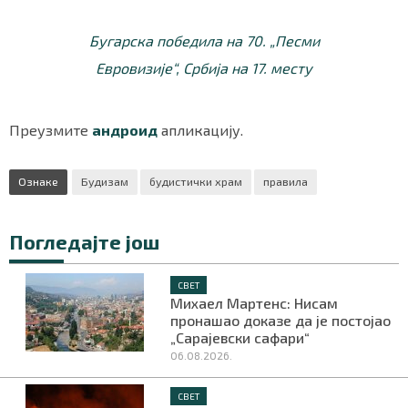
Бугарска победила на 70. „Песми
Евровизије“, Србија на 17. месту
Преузмите
андроид
апликацију.
Ознаке
Будизам
будистички храм
правила
Погледајте још
СВЕТ
Михаел Мартенс: Нисам
пронашао доказе да је постојао
„Сарајевски сафари“
06.08.2026.
СВЕТ