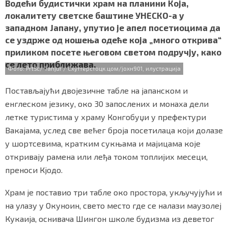
c
i
a
b
a
Водећи будистички храм на планини Која,
СПЕЦИЈАЛИ
e
t
t
e
r
локалитету светске баштине УНЕСКО-а у
b
t
s
r
e
западном Јапану, упутио је апел посетиоцима да
o
e
A
БЛОГ
се уздрже од ношења одеће која „много открива“
o
r
p
приликом посете његовом светом подручју, како
k
p
СРБИЈА
се лето приближава.
Фото: PrtSc/ Tanjuf / Схуттерстоцк.цом/јохн901, илустрација
СВЕТ
Постављајући двојезичне табле на јапанском и
ЖИВОТ И СТИЛ
енглеском језику, око 30 запослених и монаха дели
летке туристима у храму Конгобуџи у префектури
СПОРТ
Вакајама, услед све већег броја посетилаца који долазе
у шортсевима, кратким сукњама и мајицама које
БИЗНИС
откривају рамена или леђа током топлијих месеци,
преноси Кјодо.
redakcija@gradskeinfo.rs
Храм је поставио три табле око простора, укључујући и
на улазу у Окуноин, свето место где се налази маузолеј
ПРАТИТЕ НАС
Кукаија, оснивача Шингон школе будизма из деветог