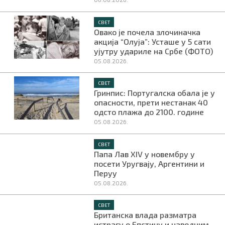
СВЕТ
Овако је почела злочиначка
акција “Олуја”: Усташе у 5 сати
ујутру удариле на Србе (ФОТО)
05.08.2026.
СВЕТ
Гринпис: Португалска обала је у
опасности, прети нестанак 40
одсто плажа до 2100. године
05.08.2026.
СВЕТ
Папа Лав XIV у новембру у
посети Уругвају, Аргентини и
Перуу
05.08.2026.
СВЕТ
Британска влада разматра
истрагу о Епстину и наводним