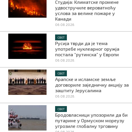
Студија: Климатске промене
удвостручиле вероватноћу
услова за велике пожаре у
Канади
06.08.2026.
СВЕТ
Русија тврди да је тема
употребе нуклеарног оружја
постала “рутинска” у Европи
06.08.2026.
СВЕТ
Арапске и исламске земље
договориле заједничку акцију за
заштиту Јерусалима
06.08.2026.
СВЕТ
Бродовласници упозорили да би
путарине у Ормуском мореузу
угрозиле глобалну трговину
06.08.2026.