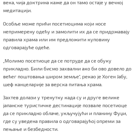
века, чија доктрина каже да он тамо остаје у вечној
медитацији.
Особље може прићи посетиоцима који носе
Маркетинг
|
Услови коришћења
|
Политика приват
непримерену одећу и замолити их да се придржавају
правила храма или им предложити куповину
одговарајуће одеће.
ПРЕУЗМИТЕ НАШУ АПЛИКАЦИЈУ
„Молимо посетиоце да се потруде да се обуку
прикладно. Били бисмо захвални ако би ово довело до
већег поштовања широм земље“, рекао је Хоген Јабу,
шеф канцеларије за верска питања храма.
Захтев долази у тренутку када су и друге велике
јапанске туристичке дестинације позвале посетиоце
да се прикладно облаче, укључујући и планину Фуџи,
где су уведена правила о одговарајућој опреми за
пењање и безбедности.