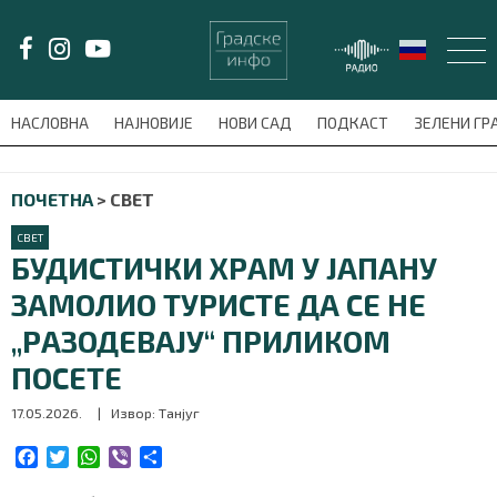
LAT/
ЋИР
НАСЛОВНА
НАЈНОВИЈЕ
НОВИ САД
ПОДКАСТ
ЗЕЛЕНИ Г
avni-meni'); $this_item = current( wp_filter_object_list( $menu_items,
ПОЧЕТНА
>
СВЕТ
НАСЛОВНА
СВЕТ
НАЈНОВИЈЕ
БУДИСТИЧКИ ХРАМ У ЈАПАНУ
ЗАМОЛИО ТУРИСТЕ ДА СЕ НЕ
НОВИ САД
„РАЗОДЕВАЈУ“ ПРИЛИКОМ
ПОДКАСТ
ПОСЕТЕ
17.05.2026.
| Извор: Танјуг
ЗЕЛЕНИ ГРАД
F
T
W
V
S
ВИДЕО
a
w
h
i
h