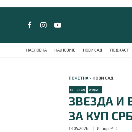
LAT/
ЋИР
НАСЛОВНА
НАСЛОВНА
НАЈНОВИЈЕ
НОВИ САД
ПОДКАСТ
НАЈНОВИЈЕ
НОВИ САД
ПОДКАСТ
ПОЧЕТНА
>
НОВИ САД
ЗЕЛЕНИ ГРАД
ВИДЕО
•
НОВИ САД
ФУДБАЛ
СПЕЦИЈАЛИ
ЗВЕЗДА И 
БЛОГ
СРБИЈА
ЗА КУП СР
СВЕТ
ЖИВОТ И СТИЛ
13.05.2026.
| Извор: РТС
СПОРТ