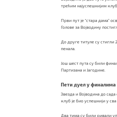
трећим најуспешнијим клуб
Први пут је “стара дама” ос
Голове за Војводину постиг
До друге титуле су стигли
пенала.
Још шест пута су били фина
Партизана и Јагодине.
Пети дуел у финалима
Звезда и Војводина до сада
клуб је био успешнији у сва
Два тима су били ривали у