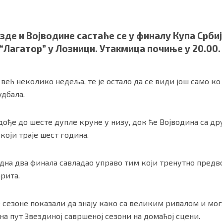
де и Војводине састаће се у финалу Купа Србије
“Лагатор” у Лозници. Утакмица почиње у 20.00.
 већ неколико недеља, те је остало да се види још само к
удбала.
дође до шесте дупле круне у низу, док ће Војводина са д
који траје шест година.
ности
|
О нама
одна два финала савладао управо тим који тренутно пред
рита.
сезоне показали да знају како са великим ривалом и мог
на пут Звездиној савршеној сезони на домаћој сцени.