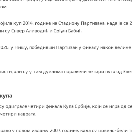
ом.
војила куп 2014. године на Стадиону Партизана, када је са 
ли су Енвер Аливодић и Срђан Бабић.
 2020. у Нишу, победивши Партизан у финалу након велик
листи, али су у тим дуелима поражени четири пута од Зве
 купа
 су одиграле четири финала Купа Србије, који се игра од с
 четири наврата.
право у првом издању 2007. године, када су црвено-бели