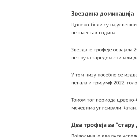
Звездина доминација
Црвено-бели
су најуспешни
петнаестак година.
Звезда је трофеје освајала 2
пет пута заредом стизали д
У том низу посебно се издв
пенала и тријумф 2022. гол
Током тог периода црвено-
мечевима уписивали Катаи,
Два трофеја за “стару
Војводина је два пута успе