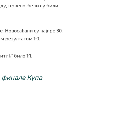
аду, црвено-бели су били
е. Новосађани су најпре 30.
м резултатом 1:0.
тић“ било 1:1.
а финале Купа