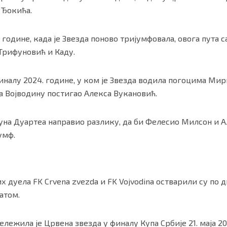
 Ђокића.
 године, када је Звезда поново тријумфовала, овога пута са
Трифуновић и Каду.
иналу 2024. године, у ком је Звезда водила погоцима Ми
 за Војводину постигао Алекса Вукановић.
уна Дуартеа направио разлику, да би Фелесио Милсон и А
умф.
их дуела
FK Crvena zvezda
и
FK Vojvodina
остварили су по дв
атом.
лежила је Црвена звезда у финалу Купа Србије 21. маја 20