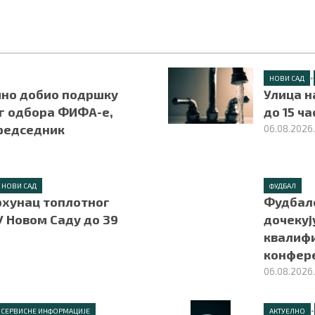
•
НОВИ САД
но добио подршку
Улица н
г одбора ФИФА-е,
до 15 ч
председник
06.08.2026
НОВИ САД
ФУДБАЛ
рхунац топлотног
Фудбал
У Новом Саду до 39
дочекуј
квалифи
конфер
06.08.2026
•
СЕРВИСНЕ ИНФОРМАЦИЈЕ
АКТУЕЛНО