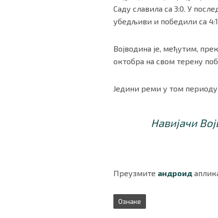
Саду славила са 3:0. У пос
убедљиви и победили са 4:1
Војводина је, међутим, прек
октобра на свом терену поб
Једини реми у том периоду ви
Навијачи Вој
Преузмите
андроид
аплика
Ознаке