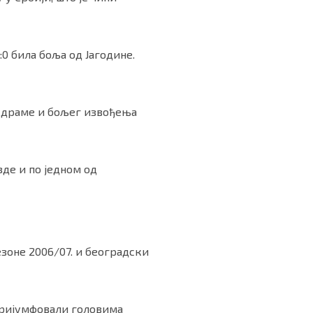
2:0 била боља од Јагодине.
е драме и бољег извођења
зде и по једном од
езоне 2006/07. и београдски
 тријумфовали головима