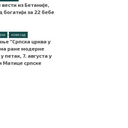
 вести из Бетаније,
д богатији за 22 бебе
.
•
ЦЕНА
НОВИ САД
ње “Српска црква у
ма ране модерне
у петак, 7. августа у
и Матице српске
.