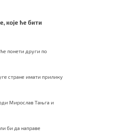
, које ће бити
о ће понети други по
руге стране имати прилику
води Мирослав Тањга и
ли би да направе