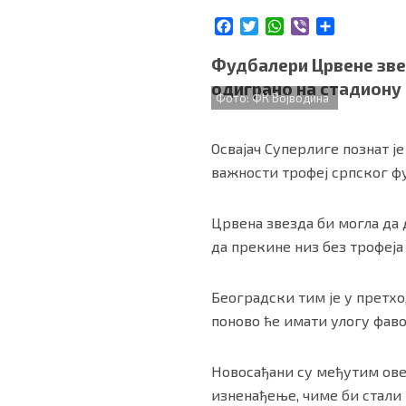
БИЗНИС
F
T
W
V
S
a
w
h
i
h
c
i
a
b
a
Фудбалери Црвене звез
redakcija@gradskeinfo.rs
e
t
t
e
r
одиграно на стадиону 
b
t
s
r
e
Фото: ФК Војводина
o
e
A
o
r
p
ПРАТИТЕ НАС
Освајач Суперлиге познат је
k
p
важности трофеј српског ф
Црвена звезда би могла да 
да прекине низ без трофеја 
Маркетинг
|
Услови коришћења
|
Политика приват
Београдски тим је у претх
ПРЕУЗМИТЕ НАШУ АПЛИКАЦИЈУ
поново ће имати улогу фаво
Новосађани су међутим ове 
изненађење, чиме би стали 