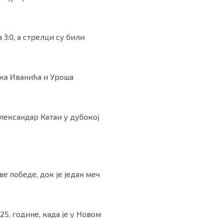
 3:0, а стрелци су били
рка Иванића и Уроша
лександар Катаи у дубокој
е победе, док је један меч
25. године, када је у Новом