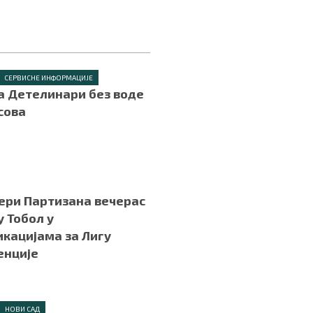
СЕРВИСНЕ ИНФОРМАЦИЈЕ
а Детелинари без воде
асова
.
ери Партизана вечерас
у Тобол у
кацијама за Лигу
енције
.
НОВИ САД