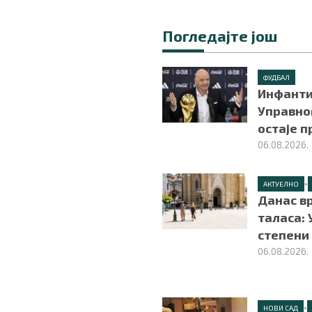
Погледајте још
ФУДБАЛ
Инфанти
Управно
остаје 
06.08.2026.
•
АКТУЕЛНО
Данас в
таласа: 
степени
06.08.2026.
•
НОВИ САД