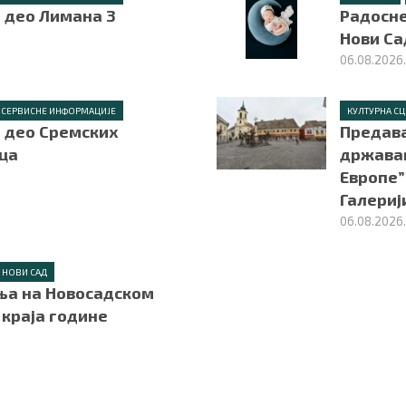
е део Лимана 3
Радосне
Нови Са
06.08.2026
СЕРВИСНЕ ИНФОРМАЦИЈЕ
КУЛТУРНА С
е део Сремских
Предава
ца
држава
Европе” 
Галериј
06.08.2026
НОВИ САД
а на Новосадском
 краја године