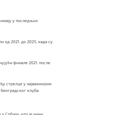
д имају у последњих
и од 2021. до 2025, када су
чујући финале 2021. после
међу стрелце у најважнијим
 београдског клуба.
у Србији, што је чини