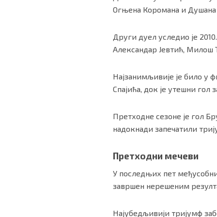
Огњена Коромана и Душана
Други дуел уследио је 2010.
Александар Јевтић, Милош 
Најзанимљивије је било у ф
Спајића, док је утешни гол
Претходне сезоне је гол Бр
надокнади запечатили триј
Претходни мечеви
У последњих пет међусобн
завршен нерешеним резулт
Најубедљивији тријумф забе