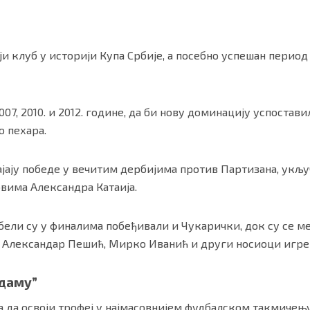
ји клуб у историји Купа Србије, а посебно успешан перио
007, 2010. и 2012. године, да би нову доминацију успоставил
о пехара.
ајају победе у вечитим дербијима против
Партизана
, укљу
овима Александра Катаија.
бели су у финалима побеђивали и
Чукарички
, док су се 
 Александар Пешић, Мирко Иванић и други носиоци игре
 даму”
ла да освоји трофеј у најмасовнијем фудбалском такмичењу 