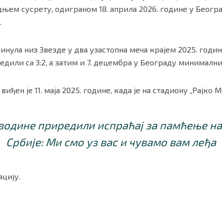
ледњем сусрету, одиграном 18. априла 2026. године у Беогр
.
инула низ Звезде у два узастопна меча крајем 2025. годин
едили са 3:2, а затим и 7. децембра у Београду минимални
ђен је 11. маја 2025. године, када је на стадиону „Рајко Ми
водине приредили испраћај за памћење н
Србије: Ми смо уз вас и чувамо вам леђа
цију.