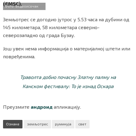
(EMSC).
o
r
p
СПЕЦИЈАЛИ
Фото: Видеоисечак
k
p
Земљотрес се догодио јутрос у 5.53 часа на дубини од
БЛОГ
145 километара, 58 километара северно-
СРБИЈА
северозападно од града Бузау.
СВЕТ
Још увек нема информација о материјалној штети или
повређенима.
ЖИВОТ И СТИЛ
СПОРТ
Траволта добио почасну Златну палму на
Канском фестивалу: То је изнад Оскара
БИЗНИС
Преузмите
андроид
апликацију.
redakcija@gradskeinfo.rs
Ознаке
земљотрес
руминуја
свет
ПРАТИТЕ НАС