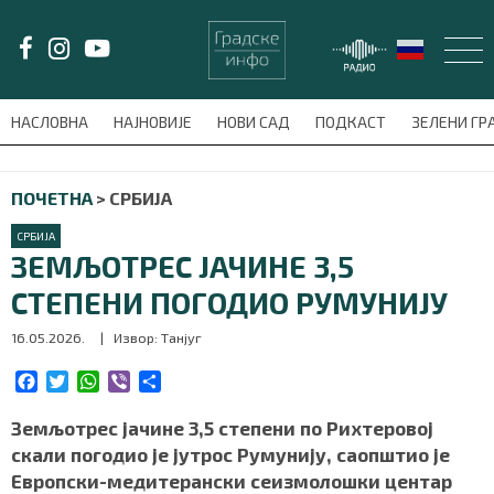
LAT/
ЋИР
НАСЛОВНА
НАЈНОВИЈЕ
НОВИ САД
ПОДКАСТ
ЗЕЛЕНИ Г
avni-meni'); $this_item = current( wp_filter_object_list( $menu_items,
ПОЧЕТНА
>
СРБИЈА
НАСЛОВНА
СРБИЈА
НАЈНОВИЈЕ
ЗЕМЉОТРЕС ЈАЧИНЕ 3,5
СТЕПЕНИ ПОГОДИО РУМУНИЈУ
НОВИ САД
16.05.2026.
| Извор: Танјуг
ПОДКАСТ
F
T
W
V
S
a
w
h
i
h
ЗЕЛЕНИ ГРАД
c
i
a
b
a
Земљотрес јачине 3,5 степени по Рихтеровој
e
t
t
e
r
скали погодио је јутрос Румунију, саопштио је
ВИДЕО
b
t
s
r
e
Европски-медитерански сеизмолошки центар
o
e
A