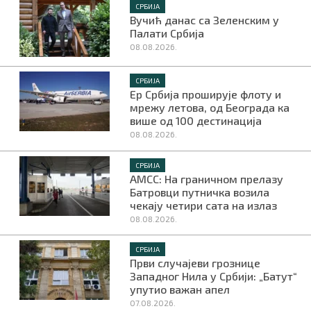
СРБИЈА
Вучић данас са Зеленским у
Палати Србија
08.08.2026.
СРБИЈА
Ер Србија проширује флоту и
мрежу летова, од Београда ка
више од 100 дестинација
08.08.2026.
СРБИЈА
АМСС: На граничном прелазу
Батровци путничка возила
чекају четири сата на излаз
08.08.2026.
СРБИЈА
Први случајеви грознице
Западног Нила у Србији: „Батут“
упутио важан апел
07.08.2026.