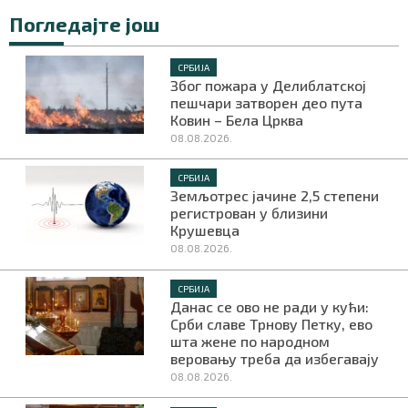
Погледајте још
СРБИЈА
Маркетинг
|
Услови коришћења
|
Политика приват
Због пожара у Делиблатској
пешчари затворен део пута
Ковин – Бела Црква
08.08.2026.
ПРЕУЗМИТЕ НАШУ АПЛИКАЦИЈУ
СРБИЈА
Земљотрес јачине 2,5 степени
регистрован у близини
Крушевца
08.08.2026.
СРБИЈА
Данас се ово не ради у кући:
Срби славе Трнову Петку, ево
шта жене по народном
веровању треба да избегавају
08.08.2026.