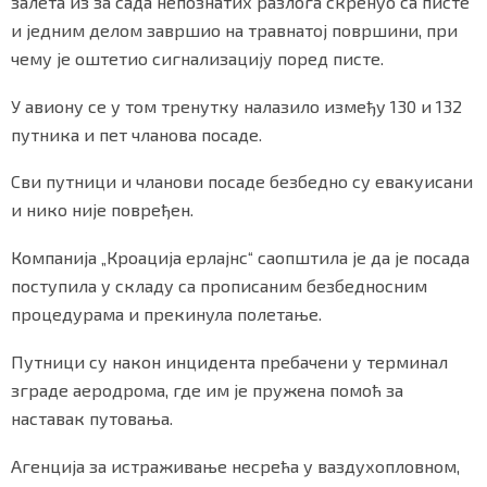
залета из за сада непознатих разлога скренуо са писте
и једним делом завршио на травнатој површини, при
чему је оштетио сигнализацију поред писте.
Маркетинг
|
Услови коришћења
|
Политика приват
У авиону се у том тренутку налазило између 130 и 132
путника и пет чланова посаде.
ПРЕУЗМИТЕ НАШУ АПЛИКАЦИЈУ
Сви путници и чланови посаде безбедно су евакуисани
и нико није повређен.
Компанија „Кроација ерлајнс“ саопштила је да је посада
поступила у складу са прописаним безбедносним
процедурама и прекинула полетање.
Путници су након инцидента пребачени у терминал
зграде аеродрома, где им је пружена помоћ за
наставак путовања.
Агенција за истраживање несрећа у ваздухопловном,