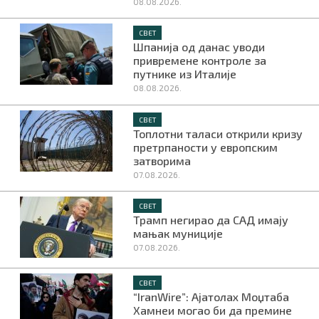
08.08.2026.
СВЕТ
Шпанија од данас уводи
привремене контроле за
путнике из Италије
08.08.2026.
СВЕТ
Топлотни таласи открили кризу
претрпаности у европским
затворима
07.08.2026.
СВЕТ
Трамп негирао да САД имају
мањак муниције
07.08.2026.
СВЕТ
“IranWire”: Ајатолах Моџтаба
Хамнеи могао би да премине