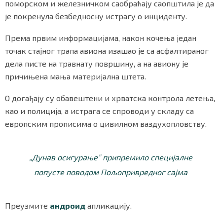
поморском и железничком саобраћају саопштила је да
је покренула безбедносну истрагу о инциденту.
Према првим информацијама, након кочења један
точак стајног трапа авиона изашао је са асфалтираног
дела писте на травнату површину, а на авиону је
причињена мања материјална штета.
О догађају су обавештени и хрватска контрола летења,
као и полиција, а истрага се спроводи у складу са
европским прописима о цивилном ваздухопловству.
„Дунав осигурање” припремило специјалне
попусте поводом Пољопривредног сајма
Преузмите
андроид
апликацију.