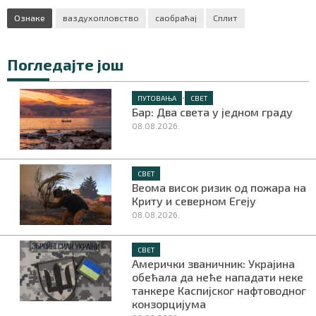
Ознаке
ваздухопловство
саобраћај
Сплит
Погледајте још
•
ПУТОВАЊА
СВЕТ
Бар: Два света у једном граду
08.08.2026.
СВЕТ
Веома висок ризик од пожара на
Криту и северном Егеју
08.08.2026.
СВЕТ
Амерички званичник: Украјина
обећала да неће нападати неке
танкере Каспијског нафтоводног
конзорцијума