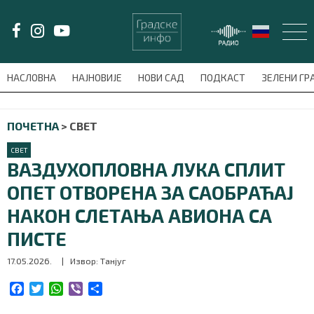
LAT/
ЋИР
НАСЛОВНА
НАЈНОВИЈЕ
НОВИ САД
ПОДКАСТ
ЗЕЛЕНИ Г
avni-meni'); $this_item = current( wp_filter_object_list( $menu_items,
ПОЧЕТНА
>
СВЕТ
НАСЛОВНА
СВЕТ
НАЈНОВИЈЕ
ВАЗДУХОПЛОВНА ЛУКА СПЛИТ
ОПЕТ ОТВОРЕНА ЗА САОБРАЋАЈ
НОВИ САД
НАКОН СЛЕТАЊА АВИОНА СА
ПОДКАСТ
ПИСТЕ
17.05.2026.
| Извор: Танјуг
ЗЕЛЕНИ ГРАД
F
T
W
V
S
ВИДЕО
a
w
h
i
h