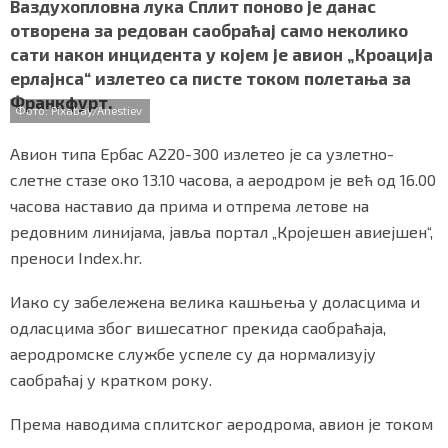
c
i
a
b
a
Ваздухопловна лука Сплит поново је данас
СПЕЦИЈАЛИ
e
t
t
e
r
отворена за редован саобраћај само неколико
b
t
s
r
e
сати након инцидента у којем је авион „Кроација
o
e
A
БЛОГ
ерлајнса“ излетео са писте током полетања за
o
r
p
Франкфурт.
k
p
СРБИЈА
Фото: Pixabay/Anestiev
Авион типа Ербас А220-300 излетео је са узлетно-
СВЕТ
слетне стазе око 13.10 часова, а аеродром је већ од 16.00
ЖИВОТ И СТИЛ
часова наставио да прима и отпрема летове на
редовним линијама, јавља портал „Кројешен авиејшен“,
СПОРТ
преноси Index.hr.
БИЗНИС
Иако су забележена велика кашњења у доласцима и
одласцима због вишесатног прекида саобраћаја,
аеродромске службе успеле су да нормализују
redakcija@gradskeinfo.rs
саобраћај у кратком року.
Према наводима сплитског аеродрома, авион је током
ПРАТИТЕ НАС