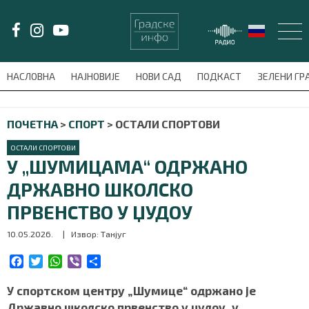
LAT/
ЋИР
НАСЛОВНА
НАЈНОВИЈЕ
НОВИ САД
ПОДКАСТ
ЗЕЛЕНИ Г
avni-meni'); $this_item = current( wp_filter_object_list( $menu_items,
ПОЧЕТНА
>
СПОРТ
>
ОСТАЛИ СПОРТОВИ
НАСЛОВНА
ОСТАЛИ СПОРТОВИ
НАЈНОВИЈЕ
У „ШУМИЦАМА“ ОДРЖАНО
ДРЖАВНО ШКОЛСКО
НОВИ САД
ПРВЕНСТВО У ЏУДОУ
ПОДКАСТ
10.05.2026.
| Извор: Танјуг
ЗЕЛЕНИ ГРАД
F
T
W
V
S
a
w
h
i
h
c
i
a
b
a
У спортском центру „Шумице“ одржано је
ВИДЕО
e
t
t
e
r
Државно школско првенство у џудоу, у