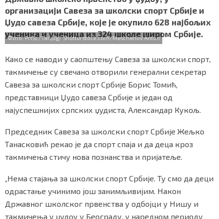
b
t
s
r
e
СПЕЦИЈАЛИ
организацији Савеза за школски спорт Србије и
o
e
A
Џудо савеза Србије, које је окупило 628 најбољих
o
r
p
БЛОГ
ученика и ученица из 324 школе широм Србије.
k
p
Фото: PrtSc/Tanjug/ Shutterstock.com/Meschanov Anton
СРБИЈА
Како се наводи у саопштењу Савеза за школски спорт,
такмичење су свечано отворили генерални секретар
СВЕТ
Савеза за школски спорт Србије Борис Томић,
представници Џудо савеза Србије и један од
ЖИВОТ И СТИЛ
најуспешнијих српских џудиста, Александар Кукољ.
СПОРТ
Председник Савеза за школски спорт Србије Жељко
БИЗНИС
Танасковић рекао је да спорт спаја и да деца кроз
такмичења стичу нова познанства и пријатеље.
redakcija@gradskeinfo.rs
„Нема стајања за школски спорт Србије. Ту смо да деци
одрастање учинимо још занимљивијим. Након
Државног школског првенства у одбојци у Нишу и
ПРАТИТЕ НАС
такмичења у џудоу у Београду, у наредном периоду