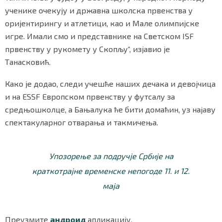
ученике очекују и државна школска првенства у
оријентирингу и атлетици, као и Мале олимпијске
игре. Имали смо и представнике на Светском ISF
Маркетинг
|
Услови коришћења
|
Политика приват
првенству у рукомету у Скопљу“, изјавио је
Танасковић.
ПРЕУЗМИТЕ НАШУ АПЛИКАЦИЈУ
Како је додао, следи учешће наших дечака и девојчица
и на ESSF Европском првенству у футсалу за
средњошколце, а Бањалука ће бити домаћин, уз најаву
спектакуларног отварања и такмичења.
Упозорење за подручје Србије на
краткотрајне временске непогоде 11. и 12.
маја
Преузмите
андроид
апликацију.