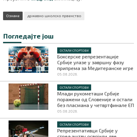
Ознаке
државно школско првенство
Погледајте још
ОСТАЛИ СПОРТОВИ
Боксерске репрезентације
Србије улазе у завршну фазу
припрема за Медитеранске игре
05.08.2026.
ОСТАЛИ СПОРТОВИ
Млади рукометаши Србије
поражени од Словеније и остали
без пласмана у четвртфинале ЕП
05.08.2026.
ОСТАЛИ СПОРТОВИ
Репрезентативци Србије у
стрељаштву освојили две