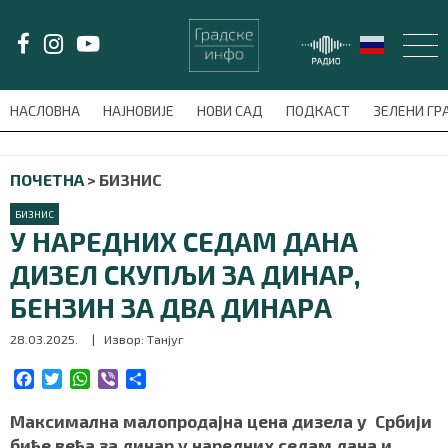
LAT/
ЋИР
НАСЛОВНА
НАЈНОВИЈЕ
НОВИ САД
ПОДКАСТ
ЗЕЛЕНИ Г
avni-meni'); $this_item = current( wp_filter_object_list( $menu_items,
ПОЧЕТНА
>
БИЗНИС
НАСЛОВНА
БИЗНИС
НАЈНОВИЈЕ
У НАРЕДНИХ СЕДАМ ДАНА
ДИЗЕЛ СКУПЉИ ЗА ДИНАР,
НОВИ САД
БЕНЗИН ЗА ДВА ДИНАРА
ПОДКАСТ
28.03.2025.
| Извор: Танјуг
ЗЕЛЕНИ ГРАД
F
T
W
V
S
a
w
h
i
h
c
i
a
b
a
Максимална малопродајна цена дизела у Србији
ВИДЕО
e
t
t
e
r
биће већа за динар у наредних седам дана и