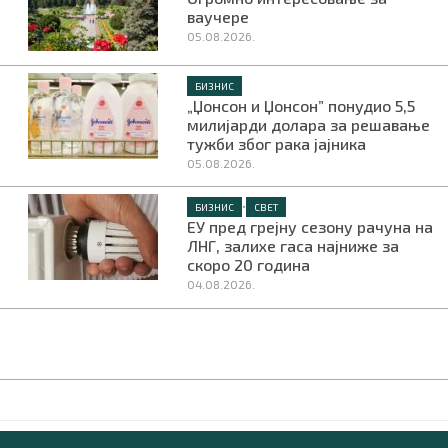
ваучере
05.08.2026.
БИЗНИС
„Џонсон и Џонсон” понудио 5,5
милијарди долара за решавање
тужби због рака јајника
05.08.2026.
•
БИЗНИС
СВЕТ
ЕУ пред грејну сезону рачуна на
ЛНГ, залихе гаса најниже за
скоро 20 година
04.08.2026.