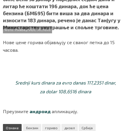
b
t
s
r
e
СПЕЦИЈАЛИ
литар ће коштати 196 динара, док ће цена
o
e
A
бензина (БМБ95) бити виша за два динара и
o
r
p
БЛОГ
износити 183 динара, речено је данас Танјугу у
k
p
Министарству унутрашње и спољне трговине.
Фото: Pixabay/IADE-Michoko
СРБИЈА
Нове цене горива објављују се сваког петка до 15
СВЕТ
часова.
ЖИВОТ И СТИЛ
СПОРТ
Srednji kurs dinara za evro danas 117,2351 dinar,
БИЗНИС
za dolar 108,6516 dinara
redakcija@gradskeinfo.rs
Преузмите
андроид
апликацију.
ПРАТИТЕ НАС
Ознаке
бензин
гориво
дизел
Србија