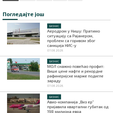
Погледајте још
Маркетинг
|
Услови коришћења
|
Политика приват
БИЗНИС
Аеродром у Нишу: Пратимо
ситуацију са Рајанером,
ПРЕУЗМИТЕ НАШУ АПЛИКАЦИЈУ
проблем са горивом због
санкција НИС-у
07.08.2026.
БИЗНИС
МОЛ снажно повећао профит:
Више цене нафте и рекордне
рафинеријске марже подигле
зараду
07.08.2026.
БИЗНИС
Авио-компанија „Виз ер”
пријавила квартални губитак од
198 милиона евра