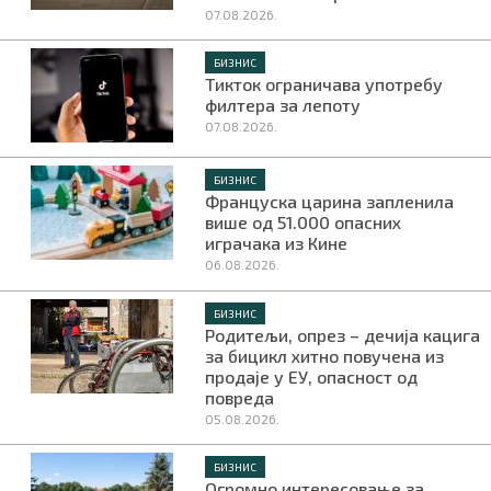
07.08.2026.
БИЗНИС
Тикток ограничава употребу
филтера за лепоту
07.08.2026.
БИЗНИС
Француска царина запленила
више од 51.000 опасних
играчака из Кине
06.08.2026.
БИЗНИС
Родитељи, опрез – дечија кацига
за бицикл хитно повучена из
продаје у ЕУ, опасност од
повреда
05.08.2026.
БИЗНИС
Огромно интересовање за