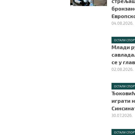
стрељаш
бронзан
Европск
04.08.2026.
ОСТАЛИ СПОР
Млади р
савлада
се у гла
02.08.2026.
ОСТАЛИ СПОР
Ђоковић
играти н
Синсина
30.07.2026.
ОСТАЛИ СПОР