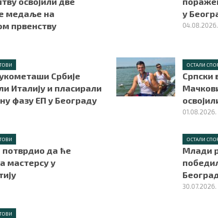
тву освојили две
поражен
е медаље на
у Беогр
ом првенству
04.08.2026
ТОВИ
ОСТАЛИ СПО
укометаши Србије
Српски 
ли Италију и пласирали
Мачкови
вну фазу ЕП у Београду
освојил
01.08.2026.
ТОВИ
ОСТАЛИ СПО
 потврдио да ће
Млади 
а мастерсу у
победил
тију
Београ
30.07.2026.
ТОВИ