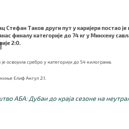
ц Стефан Таков други пут у каријери постао је
анас финалу категорије до 74 кг у Минхену сав
ије 2:0.
d
је освојила сребро у категорији до 54 килограма.
ркиње Елиф Акгул 2:1.
ности
|
О нама
тво АБА: Дубаи до краја сезоне на неутра