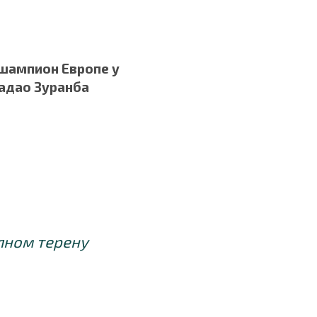
 шампион Европе у
ладао Зуранба
лном терену