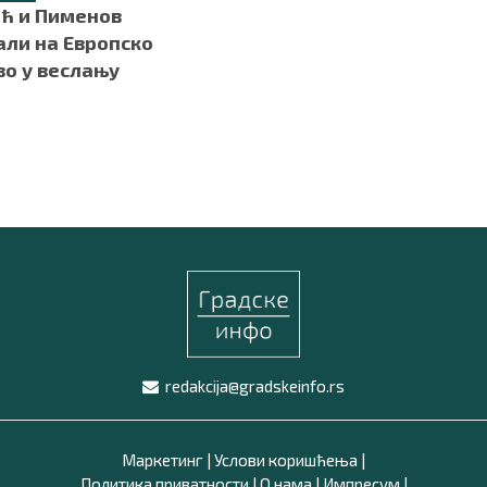
ћ и Пименов
али на Европско
во у веслању
redakcija@gradskeinfo.rs
Маркетинг
|
Услови коришћења
|
Политика приватности
|
О нама
|
Импресум
|