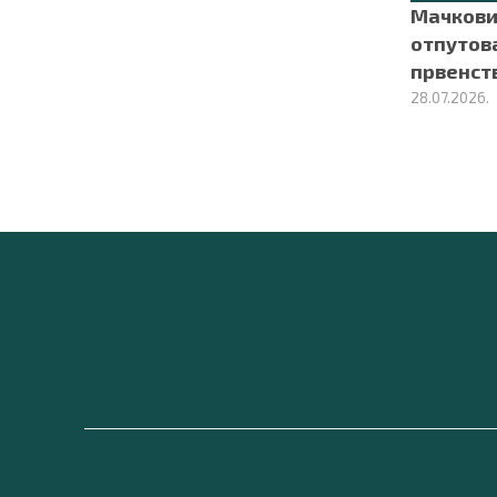
Мачкови
отпутов
првенст
28.07.2026.