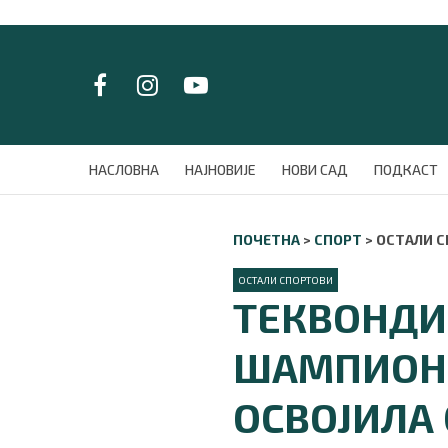
LAT/
ЋИР
НАСЛОВНА
НАСЛОВНА
НАЈНОВИЈЕ
НОВИ САД
ПОДКАСТ
НАЈНОВИЈЕ
НОВИ САД
ПОЧЕТНА
>
СПОРТ
>
ОСТАЛИ 
ПОДКАСТ
ЗЕЛЕНИ ГРАД
ОСТАЛИ СПОРТОВИ
ВИДЕО
ТЕКВОНДИ
СПЕЦИЈАЛИ
БЛОГ
ШАМПИОН 
СРБИЈА
СВЕТ
ОСВОЈИЛА
ЖИВОТ И СТИЛ
СПОРТ