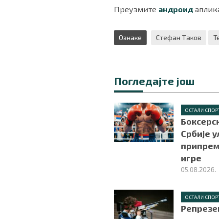
Преузмите
андроид
аплика
Ознаке
Стефан Таков
Т
Погледајте још
ОСТАЛИ СПОР
Боксерс
Србије у
припрем
игре
05.08.2026.
ОСТАЛИ СПОР
Репрезе