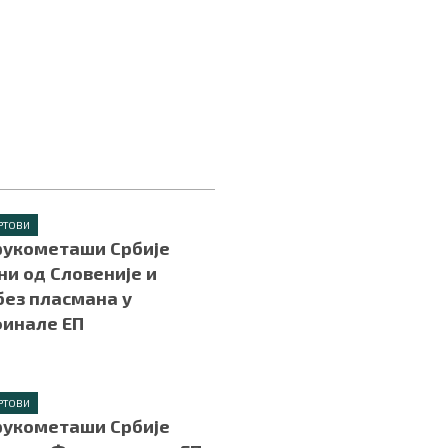
РТОВИ
рукометаши Србије
и од Словеније и
без пласмана у
финале ЕП
РТОВИ
рукометаши Србије