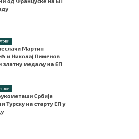
и од Француске на ЕП
аду
.
РТОВИ
веслачи Мартин
ћ и Николај Пименов
и златну медаљу на ЕП
РТОВИ
рукометаши Србије
и Турску на старту ЕП у
ду