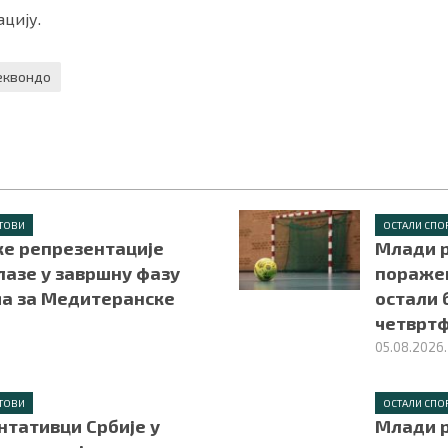
цију.
еквондо
ТОВИ
ОСТАЛИ СПО
ке репрезентације
Млади 
лазе у завршну фазу
поражен
а за Медитеранске
остали 
четврт
05.08.2026.
ТОВИ
ОСТАЛИ СПО
нтативци Србије у
Млади 