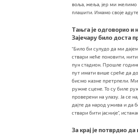
воља, жеља, јер ми желимо д
плашити. Имамо своје адуте
Тањга је одговорио и 
Зајечару било доста п
“Било би сулудо да ми даје
ствари неће поновити, нити
пун стадион. Прошле године
пут имати више среће да до
бисмо казне претрпели. Ми 
ружне сцене. То су биле руж
проверени на улазу. Ја се н
дајте да народ ужива и да б
ствари бити јасније”, истака
За крај је потврдио да