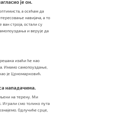
агласио је он.
 оптимиста, а осећам да
тересовање навијача, а то
 ван строја, остали су
самопоуздања и верује да
грешака изаћи ће као
ба. Имамо самопоуздање,
екао је Црномарковић.
 са нападачима.
вљени на терену. Ми
. Играли смо толико пута
ознајемо. Одлучиће срце,