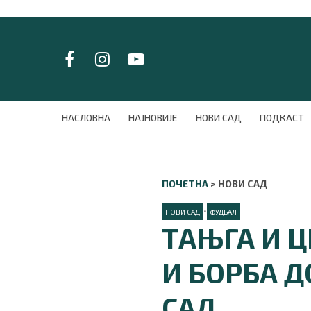
LAT/
ЋИР
НАСЛОВНА
НАСЛОВНА
НАЈНОВИЈЕ
НОВИ САД
ПОДКАСТ
НАЈНОВИЈЕ
НОВИ САД
ПОДКАСТ
ПОЧЕТНА
>
НОВИ САД
ЗЕЛЕНИ ГРАД
ВИДЕО
•
НОВИ САД
ФУДБАЛ
СПЕЦИЈАЛИ
ТАЊГА И 
БЛОГ
СРБИЈА
И БОРБА Д
СВЕТ
ЖИВОТ И СТИЛ
САД
СПОРТ