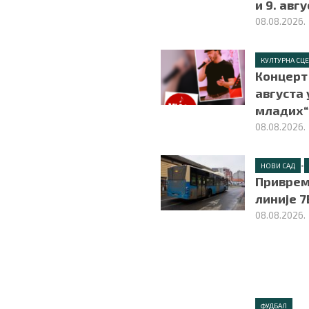
и 9. авг
08.08.2026.
КУЛТУРНА СЦ
Концерт 
августа 
младих“
08.08.2026.
•
НОВИ САД
Приврем
линије 7
08.08.2026.
ФУДБАЛ