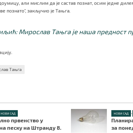
оумицу, али мислим да је састав познат, осим једне диле
ве познато”, закључио је Тањга.
љић: Мирослав Тањга је наша предност п
цију.
слав Тањга
•
НОВИ САД
НОВИ САД
лно првенство у
Планира
на песку на Штранду 8.
за поне