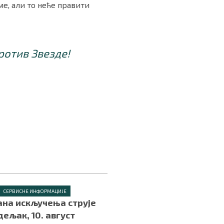
ме, али то неће правити
ротив Звезде!
СЕРВИСНЕ ИНФОРМАЦИЈЕ
на искључења струје
дељак, 10. август