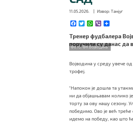
БИЗНИС
11.05.2026.
| Извор: Танјуг
F
T
W
V
S
redakcija@gradskeinfo.rs
a
w
h
i
h
c
i
a
b
a
Тренер фудбалера Во
e
t
t
e
r
поручили су данас да 
b
t
s
r
e
ПРАТИТЕ НАС
Фото: ФК Војводина
o
e
A
o
r
p
Војводина у среду увече од
k
p
трофеј.
Маркетинг
|
Услови коришћења
|
Политика приват
“Напокон је дошла та утакм
ни да објашњавам колико је 
ПРЕУЗМИТЕ НАШУ АПЛИКАЦИЈУ
торту за ову нашу сезону. 
победимо. Ово је већ треће
идемо на победу, као што ћ