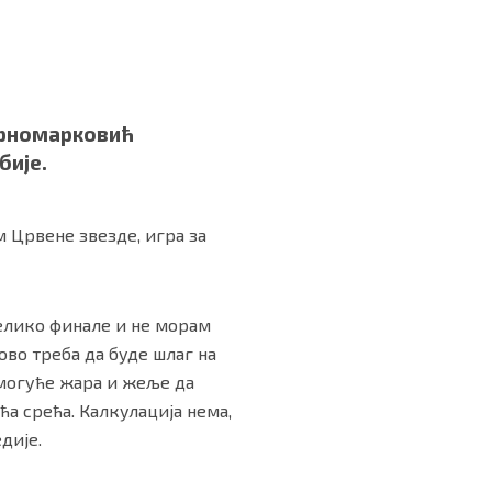
Црномарковић
бије.
м Црвене звезде, игра за
велико финале и не морам
 ово треба да буде шлаг на
е могуће жара и жеље да
ћа срећа. Калкулација нема,
дије.