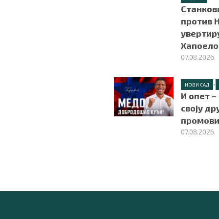
Станков
против Н
увертир
Хапоел
07.08.2026.
•
НОВИ САД
И опет –
своју др
промови
07.08.2026.