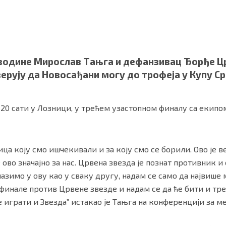
јводине Мирослав Тањга и дефанзивац Ђорђе 
верују да Новосађани могу до трофеја у Купу Ср
 20 сати у Лозници, у трећем узастопном финалу са екипо
ности
|
О нама
ица коју смо ишчекивали и за коју смо се борили. Ово је 
ово значајно за нас. Црвена звезда је познат противник и
Улазимо у ову као у сваку другу, надам се само да највиш
 финале против Црвене звезде и надам се да ће бити и тре
е играти и Звезда” истакао је Тањга на конференцији за ме