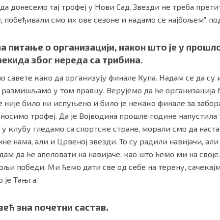
а донесемо тај трофеј у Нови Сад. Звезди не треба претит
, побеђивали смо их ове сезоне и надамо се најбољем”, п
на питање о организацији, након што је у про
рекида због нереда са трибина.
мо савете како да организују финале Купа. Надам се да су 
 размишљамо у том правцу. Верујемо да ће организација б
 није било ни испуњено и било је некако финале за забора
носимо трофеј. Да је Војводина прошле године напустила 
у клубу гледамо са спортске стране, морали смо да наста
не нама, али и Црвеној звезди. То су радили навијачи, ал
адам да ће апеловати на навијаче, као што ћемо ми на своје
ољи победи. Ми ћемо дати све од себе на терену, сачекајмо
о је Тањга.
 већ зна почетни састав.