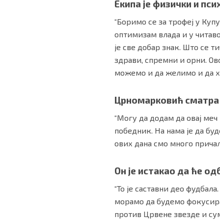
Екипа је физички и пси
“Боримо се за трофеј у Купу,
оптимизам влада и у читаво
је све добар знак. Што се т
здрави, спремни и орни. О
можемо и да желимо и да хо
Црномарковић сматра 
“Могу да додам да овај меч
победник. На нама је да б
ових дана смо много причал
Он је истакао да ће о
“То је саставни део фудбал
морамо да будемо фокусира
против Црвене звезде и сум