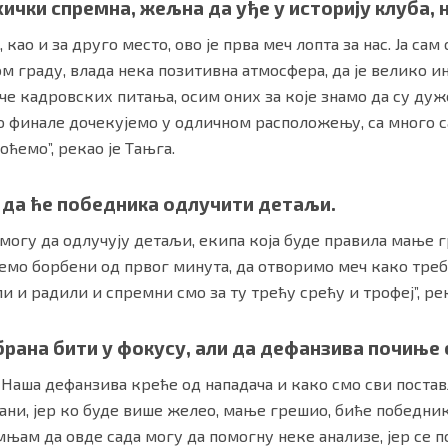
хички спремна, жељна да уђе у историју клуба, н
 као и за друго место, ово је прва меч лопта за нас. Ја сам
м граду, влада нека позитивна атмосфера, да је велико ин
иче кадровских питања, осим оних за које знамо да су дуже
во финале дочекујемо у одличном расположењу, са много 
ћемо”, рекао је Тањга.
да ће победника одлучити детаљи.
 могу да одлучују детаљи, екипа која буде правила мање 
удемо борбени од првог минута, да отворимо меч како тре
и и радили и спремни смо за ту трећу срећу и трофеј”, р
дбрана бити у фокусу, али да дефанзива почиње
а. Наша дефанзива креће од нападача и како смо сви поста
ни, јер ко буде више желео, мање грешио, биће победник
њам да овде сада могу да помогну неке анализе, јер се п