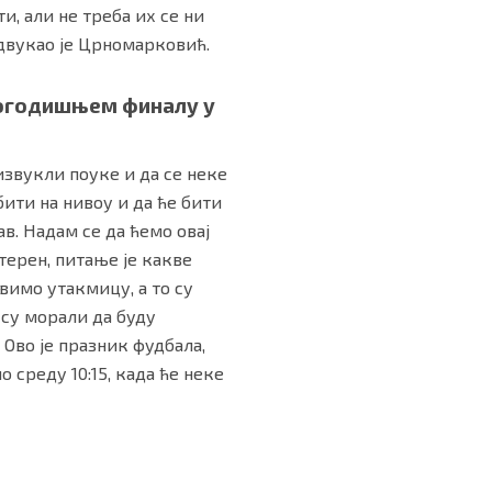
и, али не треба их се ни
одвукао је Црномарковић.
шлогодишњем финалу у
извукли поуке и да се неке
ити на нивоу и да ће бити
в. Надам се да ћемо овај
терен, питање је какве
вимо утакмицу, а то су
и су морали да буду
. Ово је празник фудбала,
 среду 10:15, када ће неке