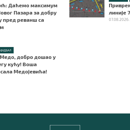
ић: Даћемо максимум
Привре
овог Пазара за добру
линије 7
у пред реванш са
07.08.2026.
ом
ФУДБАЛ
 Медо, добро дошао у
угу кућу! Воша
сала Медојевића!