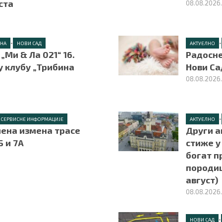
уста
08.08.2026
•
•
ЕНА
НОВИ САД
АКТУЕЛНО
„Ми & Ла 021“ 16.
Радосне
у клубу „Трибина
Нови Са
08.08.2026
•
СЕРВИСНЕ ИНФОРМАЦИЈЕ
АКТУЕЛНО
ена измена трасе
Други а
Б и 7А
стиже у
богат п
породицу
август)
08.08.2026
•
НОВИ САД