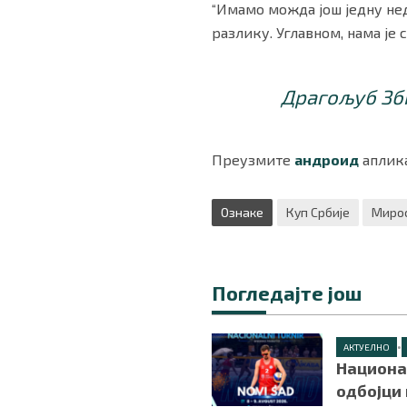
“Имамо можда још једну нед
разлику. Углавном, нама је с
Драгољуб Зби
Преузмите
андроид
аплика
Ознаке
Куп Србије
Миро
Погледајте још
•
АКТУЕЛНО
Национа
одбојци 