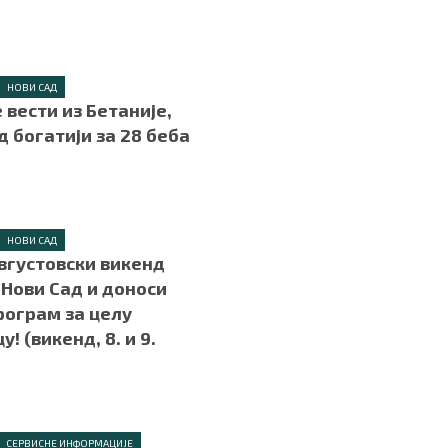
.
НОВИ САД
 вести из Бетаније,
д богатији за 28 беба
.
НОВИ САД
вгустовски викенд
 Нови Сад и доноси
рограм за целу
! (викенд, 8. и 9.
.
СЕРВИСНЕ ИНФОРМАЦИЈЕ