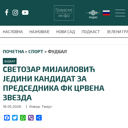
LAT/
ЋИР
НАСЛОВНА
НАЈНОВИЈЕ
НОВИ САД
ПОДКАСТ
ЗЕЛЕНИ Г
avni-meni'); $this_item = current( wp_filter_object_list( $menu_items,
ПОЧЕТНА
>
СПОРТ
>
ФУДБАЛ
НАСЛОВНА
ФУДБАЛ
НАЈНОВИЈЕ
СВЕТОЗАР МИЈАИЛОВИЋ
ЈЕДИНИ КАНДИДАТ ЗА
НОВИ САД
ПРЕДСЕДНИКА ФК ЦРВЕНА
ПОДКАСТ
ЗВЕЗДА
16.05.2026.
| Извор: Танјуг
ЗЕЛЕНИ ГРАД
F
T
W
V
S
ВИДЕО
a
w
h
i
h