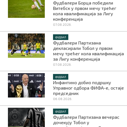
Фудбалери Борца победили
Витебск у првом мечу трећег
кола квалификација за Лигу
конференција
07.08.2026.
ФУДБАЛ
Фудбалери Партизана
декласирали Тобол у првом
мечу трећег кола квалификација
за Лигу конференција
07.08.2026.
ФУДБАЛ
Инфантино добио подршку
Управног одбора ФИФА-е, остаје
председник
06.08.2026.
ФУДБАЛ
Фудбалери Партизана вечерас
дочекују Тобол у