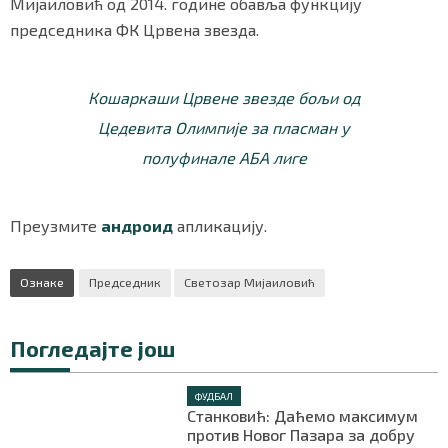
Мијаиловић од 2014. године обавља функцију
председника ФК Црвена звезда.
Маркетинг
|
Услови коришћења
|
Политика приват
Кошаркаши Црвене звезде бољи од
Цедевита Олимпије за пласман у
ПРЕУЗМИТЕ НАШУ АПЛИКАЦИЈУ
полуфинале АБА лиге
Преузмите
андроид
апликацију.
Ознаке
Председник
Светозар Мијаиловић
Погледајте још
ФУДБАЛ
Станковић: Даћемо максимум
против Новог Пазара за добру