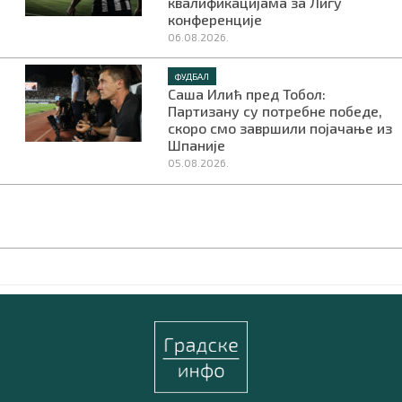
квалификацијама за Лигу
конференције
06.08.2026.
ФУДБАЛ
Саша Илић пред Тобол:
Партизану су потребне победе,
скоро смо завршили појачање из
Шпаније
05.08.2026.