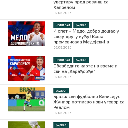
увертиру пред реванш са
Хапоелом
07.08.2026.
•
НОВИ САД
ФУДБАЛ
И опет – Медо, добро дошао у
своју другу кућу! Воша
промовисала Медојевића!
07.08.2026.
•
НОВИ САД
ФУДБАЛ
Обезбедите карте на време и
сви на „Карађорђе“!
07.08.2026.
ФУДБАЛ
Бразилски фудбалер Винисијус
Жуниор потписао нови уговор са
Реалом
07.08.2026.
ФУДБАЛ