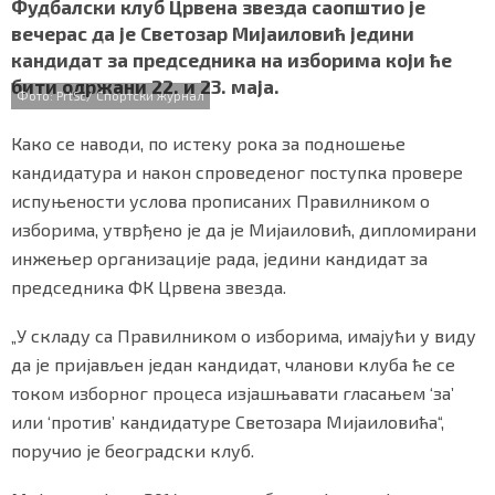
c
i
a
b
a
Фудбалски клуб Црвена звезда саопштио је
СПЕЦИЈАЛИ
e
t
t
e
r
вечерас да је Светозар Мијаиловић једини
b
t
s
r
e
кандидат за председника на изборима који ће
o
e
A
БЛОГ
бити одржани 22. и 23. маја.
o
r
p
Фото: PrtSc/ Спортски журнал
k
p
СРБИЈА
Како се наводи, по истеку рока за подношење
СВЕТ
кандидатура и након спроведеног поступка провере
испуњености услова прописаних Правилником о
ЖИВОТ И СТИЛ
изборима, утврђено је да је Мијаиловић, дипломирани
инжењер организације рада, једини кандидат за
СПОРТ
председника ФК Црвена звезда.
БИЗНИС
„У складу са Правилником о изборима, имајући у виду
да је пријављен један кандидат, чланови клуба ће се
током изборног процеса изјашњавати гласањем ‘за’
redakcija@gradskeinfo.rs
или ‘против’ кандидатуре Светозара Мијаиловића“,
поручио је београдски клуб.
ПРАТИТЕ НАС