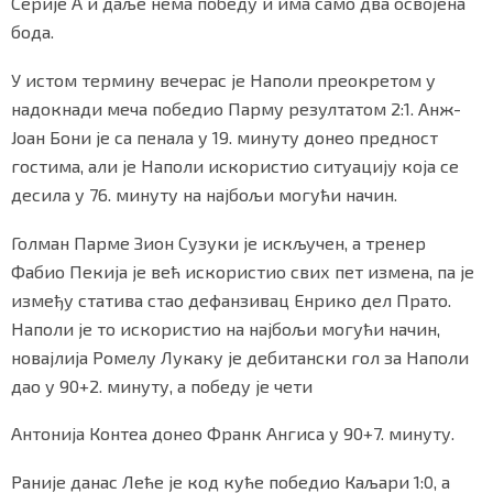
Серије А и даље нема победу и има само два освојена
бода.
У истом термину вечерас је Наполи преокретом у
Маркетинг
|
Услови коришћења
|
Политика приват
надокнади меча победио Парму резултатом 2:1. Анж-
Јоан Бони је са пенала у 19. минуту донео предност
гостима, али је Наполи искористио ситуацију која се
ПРЕУЗМИТЕ НАШУ АПЛИКАЦИЈУ
десила у 76. минуту на најбољи могући начин.
Голман Парме Зион Сузуки је искључен, а тренер
Фабио Пекија је већ искористио свих пет измена, па је
између статива стао дефанзивац Енрико дел Прато.
Наполи је то искористио на најбољи могући начин,
новајлија Ромелу Лукаку је дебитански гол за Наполи
дао у 90+2. минуту, а победу је чети
Антонија Контеа донео Франк Ангиса у 90+7. минуту.
Раније данас Леће је код куће победио Каљари 1:0, а