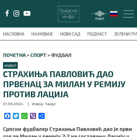
LAT/
ЋИР
НАСЛОВНА
НАЈНОВИЈЕ
НОВИ САД
ПОДКАСТ
ЗЕЛЕНИ Г
avni-meni'); $this_item = current( wp_filter_object_list( $menu_items,
ПОЧЕТНА
>
СПОРТ
>
ФУДБАЛ
НАСЛОВНА
ФУДБАЛ
НАЈНОВИЈЕ
СТРАХИЊА ПАВЛОВИЋ ДАО
ПРВЕНАЦ ЗА МИЛАН У РЕМИЈУ
НОВИ САД
ПРОТИВ ЛАЦИЈА
ПОДКАСТ
01.09.2024.
| Извор: Танјуг
ЗЕЛЕНИ ГРАД
F
T
W
V
S
a
w
h
i
h
c
i
a
b
a
Српски фудбалер Страхиња Павловић дао је први
ВИДЕО
e
t
t
e
r
гол за Милан у ремију 2:2 на гостовању Лацију у