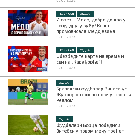
07.08.2026.
•
НОВИ САД
ФУДБАЛ
И опет – Медо, добро дошао у
своју другу кућу! Воша
промовисала Медојевића!
07.08.2026.
•
НОВИ САД
ФУДБАЛ
Обезбедите карте на време и
сви на „Карађорђе“!
07.08.2026.
ФУДБАЛ
Бразилски фудбалер Винисијус
Жуниор потписао нови уговор са
Реалом
07.08.2026.
ФУДБАЛ
Фудбалери Борца победили
Витебск у првом мечу трећег