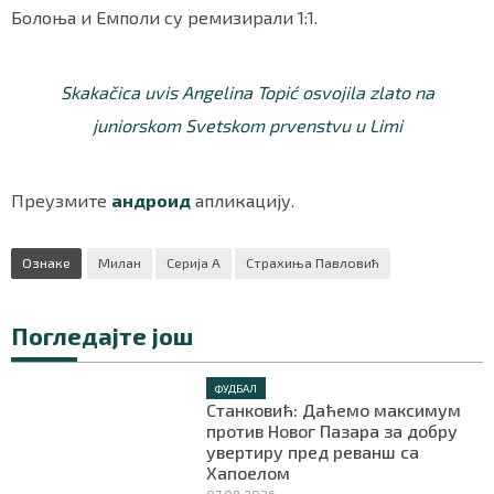
Болоња и Емполи су ремизирали 1:1.
Skakačica uvis Angelina Topić osvojila zlato na
juniorskom Svetskom prvenstvu u Limi
Преузмите
андроид
апликацију.
Ознаке
Милан
Серија А
Страхиња Павловић
Погледајте још
ФУДБАЛ
Станковић: Даћемо максимум
против Новог Пазара за добру
увертиру пред реванш са
Хапоелом