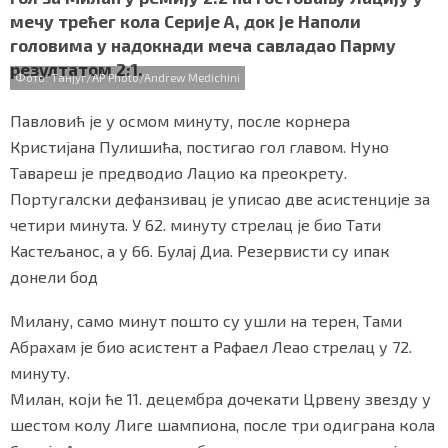
b
t
s
r
e
СПЕЦИЈАЛИ
мечу трећег кола Серије А, док је Наполи
o
e
A
головима у надокнади меча савладао Парму
o
r
p
БЛОГ
резултатом 2:1.
k
p
Фото: Танјуг/AP Photo/Andrew Medichini
СРБИЈА
Павловић је у осмом минуту, после корнера
Кристијана Пулишића, постигао гол главом. Нуно
СВЕТ
Тавареш је предводио Лацио ка преокрету.
Португалски дефанзивац је уписао две асистенције за
ЖИВОТ И СТИЛ
четири минута. У 62. минуту стрелац је био Тати
СПОРТ
Кастељанос, а у 66. Булај Диа. Резервисти су ипак
донели бод
БИЗНИС
Милану, само минут пошто су ушли на терен, Тами
Абрахам је био асистент а Рафаел Леао стрелац у 72.
redakcija@gradskeinfo.rs
минуту.
Милан, који ће 11. децембра дочекати Црвену звезду у
шестом колу Лиге шампиона, после три одиграна кола
ПРАТИТЕ НАС