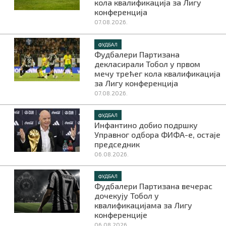
кола квалификација за Лигу
конференција
07.08.2026.
ФУДБАЛ
Фудбалери Партизана
декласирали Тобол у првом
мечу трећег кола квалификација
за Лигу конференција
07.08.2026.
ФУДБАЛ
Инфантино добио подршку
Управног одбора ФИФА-е, остаје
председник
06.08.2026.
ФУДБАЛ
Фудбалери Партизана вечерас
дочекују Тобол у
квалификацијама за Лигу
конференције
06.08.2026.