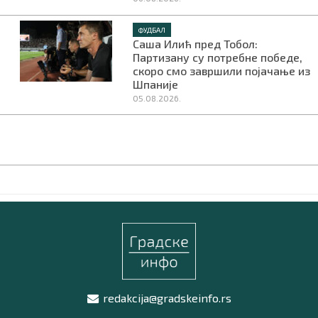
ФУДБАЛ
Саша Илић пред Тобол:
Партизану су потребне победе,
скоро смо завршили појачање из
Шпаније
05.08.2026.
redakcija@gradskeinfo.rs