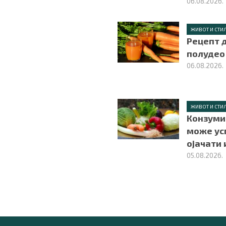
06.08.2026.
ЖИВОТ И СТИ
Рецепт д
полудео
06.08.2026.
ЖИВОТ И СТИ
Конзуми
може ус
ојачати
05.08.2026.