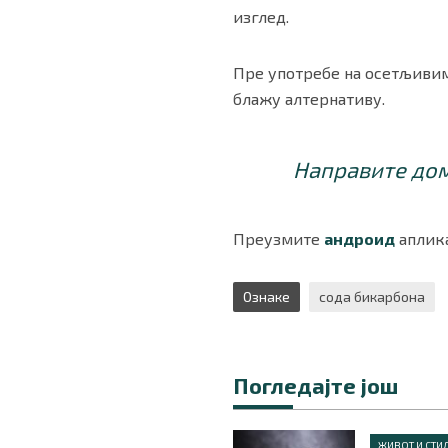
изглед.
Пре употребе на осетљивим
блажу алтернативу.
Направите дом
Преузмите
андроид
аплика
Ознаке
сода бикарбона
Погледајте још
ЖИВОТ И СТИ