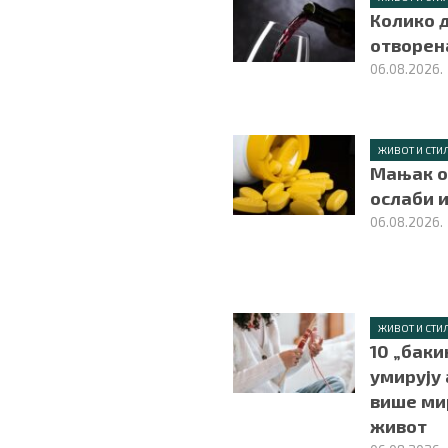
Колико д
отворен
06.08.2026.
ЖИВОТ И СТИ
Мањак о
ослаби 
06.08.2026.
ЖИВОТ И СТИ
10 „баки
умирују 
више ми
живот