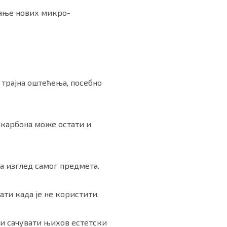
рање нових микро-
 трајна оштећења, посебно
бикарбона може остати и
на изглед самог предмета.
ти када је не користити.
и сачувати њихов естетски