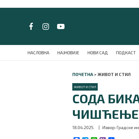
LAT/
ЋИР
НАСЛОВНА
НАСЛОВНА
НАЈНОВИЈЕ
НОВИ САД
ПОДКАСТ
НАЈНОВИЈЕ
НОВИ САД
ПОЧЕТНА
>
ЖИВОТ И СТИЛ
ПОДКАСТ
ЗЕЛЕНИ ГРАД
ЖИВОТ И СТИЛ
ВИДЕО
СОДА БИКА
СПЕЦИЈАЛИ
БЛОГ
ЧИШЋЕЊЕ 
СРБИЈА
СВЕТ
18.04.2025.
| Извор: Градске и
ЖИВОТ И СТИЛ
СПОРТ