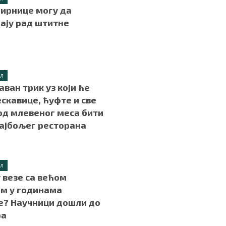
ирнице могу да
ају рад штитне
!
.
ИЛ
аван трик уз који ће
скавице, ћуфте и све
од млевеног меса бити
најбољег ресторана
.
ИЛ
у везе са већом
м у годинама
е? Научници дошли до
ра