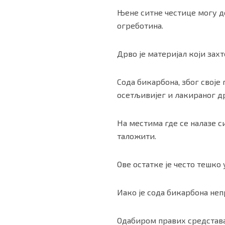
Њене ситне честице могу д
огреботина.
Дрво је материјал који за
Сода бикарбона, због свој
осетљивијег и лакираног д
На местима где се налазе с
таложити.
Ове остатке је често тешко
Иако је сода бикарбона неп
Одабиром правих средстав