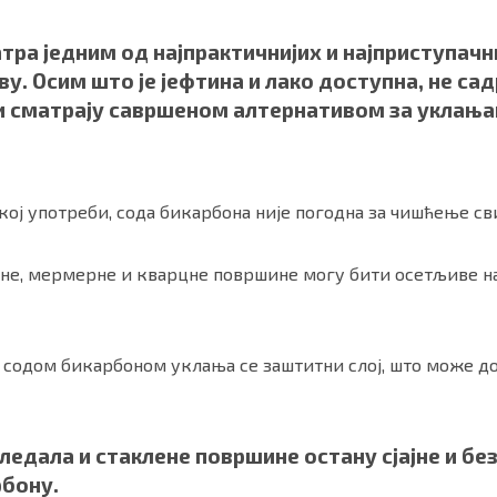
тра једним од најпрактичнијих и најприступачн
. Осим што је јефтинa и лако доступна, не са
оги сматрају савршеном алтернативом за уклањ
ој употреби, сода бикарбона није погодна за чишћење св
орне, мермерне и кварцне површине могу бити осетљиве н
ности
|
О нама
одом бикарбоном уклања се заштитни слој, што може до
ледала и стаклене површине остану сјајне и без
рбону.