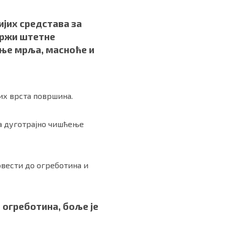
ијих средстава за
држи штетне
ање мрља, масноће и
их врста површина.
а дуготрајно чишћење
вести до огреботина и
 огреботина, боље је