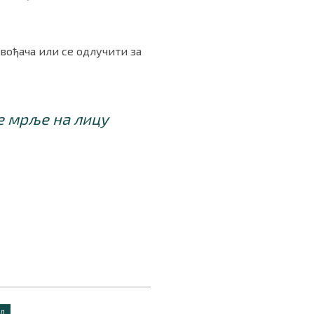
вођача или се одлучити за
е мрље на лицу
ИЛ