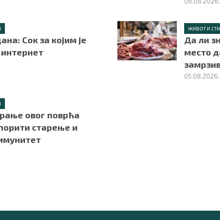
06.08.2026
Л
ЖИВОТ И СТ
ана: Сок за којим је
Да ли з
 интернет
место д
замрзи
05.08.2026.
Л
рање овог поврћа
порити старење и
 имунитет