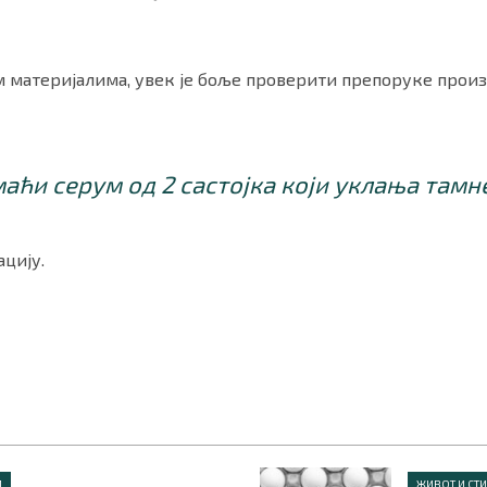
 материјалима, увек је боље проверити препоруке произ
аћи серум од 2 састојка који уклања тамн
цију.
Л
ЖИВОТ И СТ