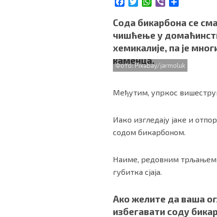
F
T
W
V
S
БИЗНИС
a
w
h
i
h
c
i
a
b
a
Сода бикарбона се сма
e
t
t
e
r
чишћење у домаћинству
b
t
s
r
e
redakcija@gradskeinfo.rs
хемикалије, па је мн
o
e
A
каменца.
o
r
p
Фото: Pixabay/jarmoluk
k
p
ПРАТИТЕ НАС
Међутим, упркос вишеструк
Иако изгледају јаке и отп
Маркетинг
|
Услови коришћења
|
Политика приват
содом бикарбоном.
Наиме, редовним трљањем с
ПРЕУЗМИТЕ НАШУ АПЛИКАЦИЈУ
губитка сјаја.
Ако желите да ваша ог
избегавати соду бика