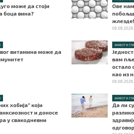
уго може да стоји
Ове нам
а боца вина?
побољш
жлезде
06.08.2026
Л
ЖИВОТ И СТ
вог витамина може да
Једност
имунитет
вам пље
остало 
као из 
06.08.2026
Л
ЖИВОТ И СТ
них хобија” који
Да ли с
анксиозност и доносе
разлико
ра у свакодневни
здравиј
одгово