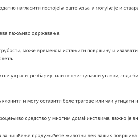
одатно нагласити постојећа оштећења, а могуће је и ства
хтева пажљиво одржавање.
е грубости, може временом истањити површину и изазвати
рвета.
итни украси, резбарије или неприступачни углови, сода 
 уклонити и могу оставити беле трагове или чак утицати 
роцењиво средство у многим домаћинствима, важно је зна
а за чишћење продужићете животни век ваших површина 