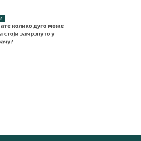
.
ИЛ
нате колико дуго може
а стоји замрзнуто у
вачу?