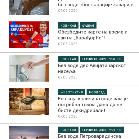
без воде због санације хаварије
07.08.2026.
•
НОВИ САД
ФУДБАЛ
Обезбедите карте на време и
сви на „Карађорђе“!
07.08.2026.
•
НОВИ САД
СЕРВИСНЕ ИНФОРМАЦИЈЕ
Без воде део Авијатичарског
насеља
07.08.2026.
•
ЖИВОТ И СТИЛ
НОВИ САД
Ево која количина воде вам је
потребна током дана да не
бисте дехидрирали!
07.08.2026.
•
НОВИ САД
СЕРВИСНЕ ИНФОРМАЦИЈЕ
Без воде Петроварадинска