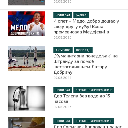
07.08.2026.
•
НОВИ САД
ФУДБАЛ
И опет – Медо, добро дошао у
своју другу кућу! Воша
промовисала Медојевића!
07.08.2026.
•
АКТУЕЛНО
НОВИ САД
„Хуманитарни понедељак“ на
Штранду за помоћ
шестогодишњем Лазару
Добрићу
07.08.2026.
•
НОВИ САД
СЕРВИСНЕ ИНФОРМАЦИЈЕ
Део Телепа без воде до 15
часова
07.08.2026.
•
НОВИ САД
СЕРВИСНЕ ИНФОРМАЦИЈЕ
Део Сремских Карловаца данас