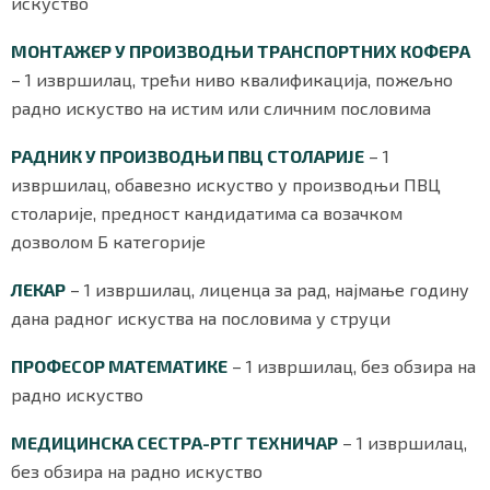
искуство
МОНТАЖЕР У ПРОИЗВОДЊИ ТРАНСПОРТНИХ КОФЕРА
– 1 извршилац, трећи ниво квалификација, пожељно
Маркетинг
|
Услови коришћења
|
Политика приват
радно искуство на истим или сличним пословима
РАДНИК У ПРОИЗВОДЊИ ПВЦ СТОЛАРИЈЕ
– 1
ПРЕУЗМИТЕ НАШУ АПЛИКАЦИЈУ
извршилац, обавезно искуство у производњи ПВЦ
столарије, предност кандидатима са возачком
дозволом Б категорије
ЛЕКАР
– 1 извршилац, лиценца за рад, најмање годину
дана радног искуства на пословима у струци
ПРОФЕСОР МАТЕМАТИКЕ
– 1 извршилац, без обзира на
радно искуство
МЕДИЦИНСКА СЕСТРА-РТГ ТЕХНИЧАР
– 1 извршилац,
без обзира на радно искуство