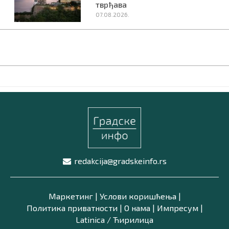
тврђава
07.08.2026.
redakcija@gradskeinfo.rs
Маркетинг
|
Услови коришћења
|
Политика приватности
|
О нама
|
Импресум
|
Latinica /
Ћирилица