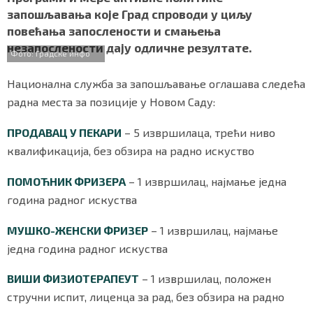
e
t
t
e
r
СПЕЦИЈАЛИ
запошљавања које Град спроводи у циљу
b
t
s
r
e
повећања запослености и смањења
o
e
A
БЛОГ
незапослености дају одличне резултате.
o
r
p
Фото: Градске инфо
k
p
СРБИЈА
Национална служба за запошљавање оглашава следећа
радна места за позиције у Новом Саду:
СВЕТ
ПРОДАВАЦ У ПЕКАРИ
– 5 извршилаца, трећи ниво
ЖИВОТ И СТИЛ
квалификација, без обзира на радно искуство
СПОРТ
ПОМОЋНИК ФРИЗЕРА
– 1 извршилац, најмање једна
година радног искуства
БИЗНИС
МУШКО-ЖЕНСКИ ФРИЗЕР
– 1 извршилац, најмање
једна година радног искуства
redakcija@gradskeinfo.rs
ВИШИ ФИЗИОТЕРАПЕУТ
– 1 извршилац, положен
стручни испит, лиценца за рад, без обзира на радно
ПРАТИТЕ НАС