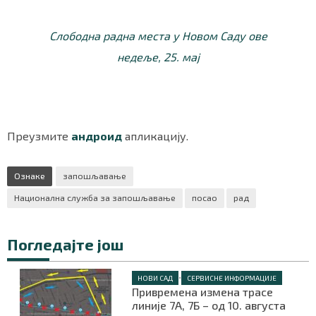
Слободна радна места у Новом Саду ове
недеље, 25. мај
Преузмите
андроид
апликацију.
Ознаке
запошљавање
Национална служба за запошљавање
посао
рад
Погледајте још
•
НОВИ САД
СЕРВИСНЕ ИНФОРМАЦИЈЕ
Привремена измена трасе
линије 7А, 7Б – од 10. августа