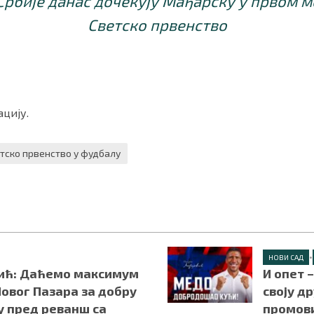
рбије данас дочекују Мађарску у првом м
Светско првенство
цију.
тско првенство у фудбалу
•
НОВИ САД
ић: Даћемо максимум
И опет 
овог Пазара за добру
своју д
у пред реванш са
промов