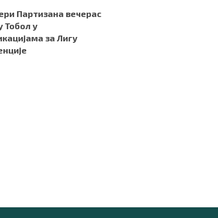
ери Партизана вечерас
у Тобол у
кацијама за Лигу
енције
.