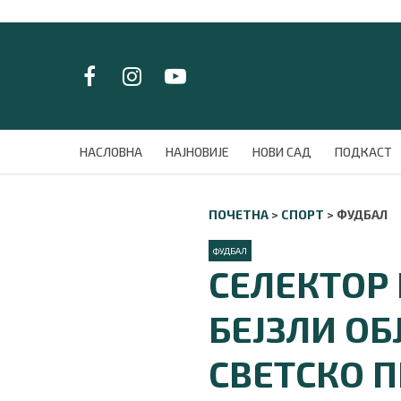
LAT/
ЋИР
НАСЛОВНА
НАСЛОВНА
НАЈНОВИЈЕ
НОВИ САД
ПОДКАСТ
НАЈНОВИЈЕ
НОВИ САД
ПОЧЕТНА
>
СПОРТ
>
ФУДБАЛ
ПОДКАСТ
ЗЕЛЕНИ ГРАД
ФУДБАЛ
ВИДЕО
СЕЛЕКТОР
СПЕЦИЈАЛИ
БЛОГ
БЕЈЗЛИ ОБ
СРБИЈА
СВЕТ
СВЕТСКО 
ЖИВОТ И СТИЛ
СПОРТ