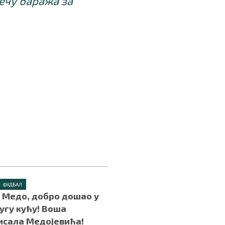
ечу баража за
ФУДБАЛ
– Медо, добро дошао у
ругу кућу! Воша
исала Медојевића!