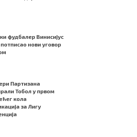
ки фудбалер Винисијус
потписао нови уговор
ом
ери Партизана
рали Тобол у првом
ећег кола
кација за Лигу
енција