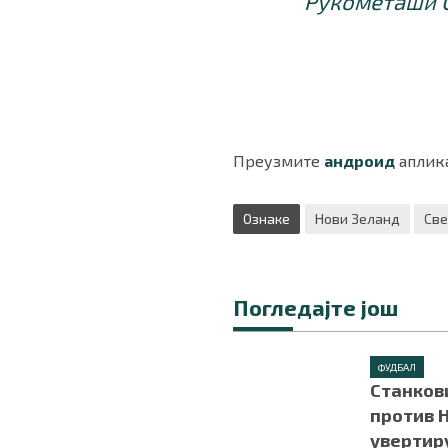
Рукометаши С
Преузмите
андроид
аплика
Ознаке
Нови Зеланд
Све
Погледајте још
ФУДБАЛ
Станков
против Н
увертир