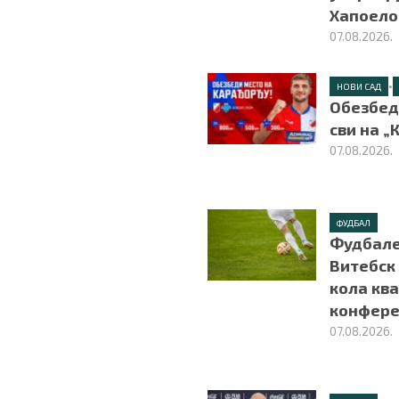
Хапоел
07.08.2026.
•
НОВИ САД
Обезбед
сви на „
07.08.2026.
ФУДБАЛ
Фудбале
Витебск
кола ква
конфере
07.08.2026.