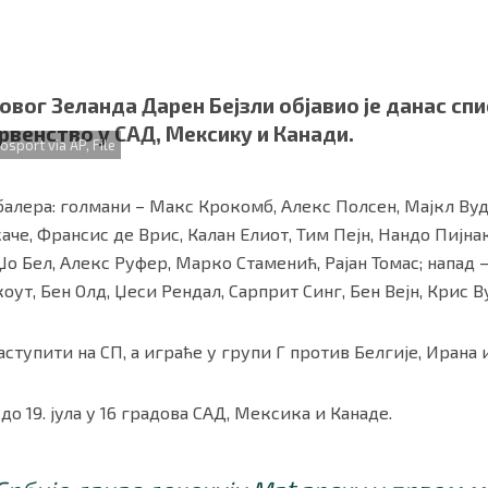
вог Зеланда Дарен Бејзли објавио је данас спи
рвенство у САД, Мексику и Канади.
sport via AP, File
балера: голмани – Макс Крокомб, Алекс Полсен, Мајкл Вуд;
аче, Франсис де Врис, Калан Елиот, Тим Пејн, Нандо Пијна
 Џо Бел, Алекс Руфер, Марко Стаменић, Рајан Томас; напад 
оут, Бен Олд, Џеси Рендал, Сарприт Синг, Бен Вејн, Крис В
ности
|
О нама
ступити на СП, а играће у групи Г против Белгије, Ирана 
 до 19. јула у 16 градова САД, Мексика и Канаде.