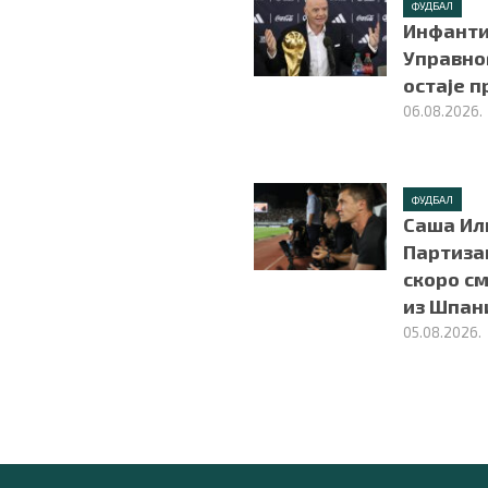
ФУДБАЛ
Инфанти
Управно
остаје 
06.08.2026.
ФУДБАЛ
Саша Ил
Партиза
скоро с
из Шпан
05.08.2026.