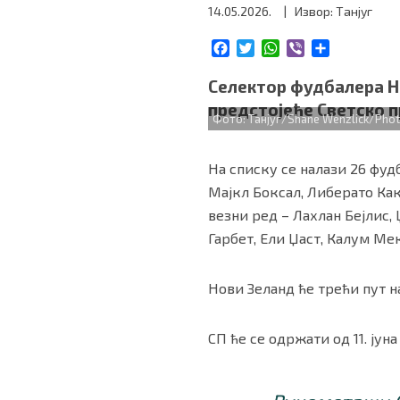
14.05.2026.
| Извор: Танјуг
БИЗНИС
F
T
W
V
S
a
w
h
i
h
redakcija@gradskeinfo.rs
c
i
a
b
a
Селектор фудбалера Но
e
t
t
e
r
предстојеће Светско п
b
t
s
r
e
Фото: Танјуг/Shane Wenzlick/Photo
o
e
A
ПРАТИТЕ НАС
o
r
p
На списку се налази 26 фуд
k
p
Мајкл Боксал, Либерато Как
везни ред – Лахлан Бејлис,
Гарбет, Ели Џаст, Калум Мек
Маркетинг
|
Услови коришћења
|
Политика приват
Нови Зеланд ће трећи пут на
ПРЕУЗМИТЕ НАШУ АПЛИКАЦИЈУ
СП ће се одржати од 11. јуна