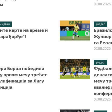
ом
07.08.2026.
ФУДБАЛ
ФУДБАЛ
ите карте на време и
Бразилс
Карађорђе“!
Жуниор 
са Реал
07.08.2026.
ФУДБАЛ
ри Борца победили
Фудбал
 у првом мечу трећег
декласи
лификација за Лигу
мечу тр
нција
квалифи
конфер
07.08.2026.