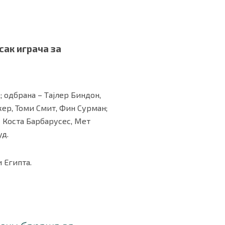
сак играча за
 одбрана – Тајлер Биндон,
кер, Томи Смит, Фин Сурман;
– Коста Барбарусес, Мет
уд.
и Египта.