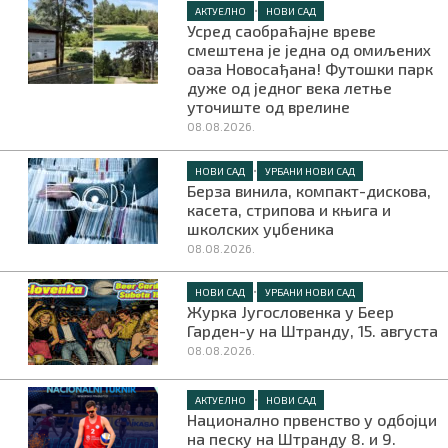
•
АКТУЕЛНО
НОВИ САД
Усред саобраћајне вреве
смештена је једна од омиљених
оаза Новосађана! Футошки парк
дуже од једног века летње
уточиште од врелине
08.08.2026.
•
НОВИ САД
УРБАНИ НОВИ САД
Берза винила, компакт-дискова,
касета, стрипова и књига и
школских уџбеника
08.08.2026.
•
НОВИ САД
УРБАНИ НОВИ САД
Журка Југословенка у Беер
Гарден-у на Штранду, 15. августа
08.08.2026.
•
АКТУЕЛНО
НОВИ САД
Национално првенство у одбојци
на песку на Штранду 8. и 9.