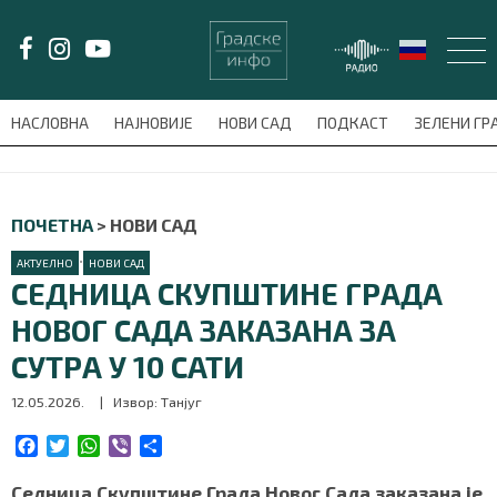
LAT/
ЋИР
НАСЛОВНА
НАЈНОВИЈЕ
НОВИ САД
ПОДКАСТ
ЗЕЛЕНИ Г
avni-meni'); $this_item = current( wp_filter_object_list( $menu_items,
НАСЛОВНА
ПОЧЕТНА
>
НОВИ САД
НАЈНОВИЈЕ
•
АКТУЕЛНО
НОВИ САД
СЕДНИЦА СКУПШТИНЕ ГРАДА
НОВИ САД
НОВОГ САДА ЗАКАЗАНА ЗА
СУТРА У 10 САТИ
ПОДКАСТ
12.05.2026.
| Извор: Танјуг
ЗЕЛЕНИ ГРАД
F
T
W
V
S
a
w
h
i
h
ВИДЕО
c
i
a
b
a
Седница Скупштине Града Новог Сада заказана је