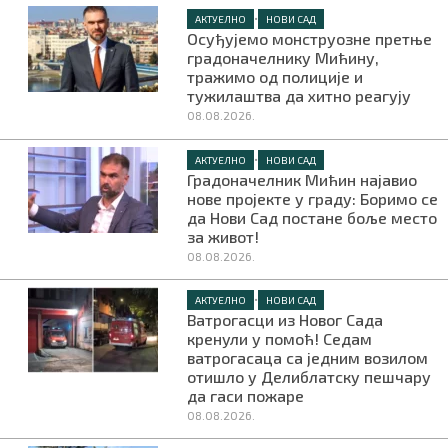
•
АКТУЕЛНО
НОВИ САД
Осуђујемо монструозне претње
градоначелнику Мићину,
тражимо од полиције и
тужилаштва да хитно реагују
08.08.2026.
•
АКТУЕЛНО
НОВИ САД
Градоначелник Мићин најавио
нове пројекте у граду: Боримо се
да Нови Сад постане боље место
за живот!
08.08.2026.
•
АКТУЕЛНО
НОВИ САД
Ватрогасци из Новог Сада
кренули у помоћ! Седам
ватрогасаца са једним возилом
отишло у Делиблатску пешчару
да гаси пожаре
08.08.2026.