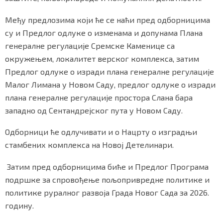
Међу предлозима који ће се наћи пред одборницима
су и Предлог одлуке о изменама и допунама Плана
Маркетинг
|
Услови коришћења
|
Политика приват
генералне регулације Сремске Каменице са
окружењем, локалитет верског комплекса, затим
Предлог одлуке о изради плана генералне регулације
ПРЕУЗМИТЕ НАШУ АПЛИКАЦИЈУ
Малог Лимана у Новом Саду, предлог одлуке о изради
плана генералне регулације простора Слана бара
западно од Сентандрејског пута у Новом Саду.
Одборници ће одлучивати и о Нацрту о изградњи
стамбених комплекса на Новој Детелинари.
Затим пред одборницима биће и Предлог Програма
подршке за спровођење пољопривредне политике и
политике руралног развоја Града Новог Сада за 2026.
годину.