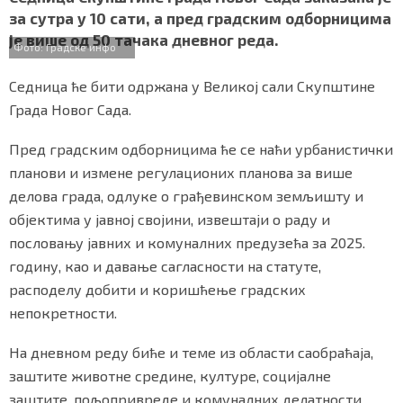
e
t
t
e
r
СПЕЦИЈАЛИ
за сутра у 10 сати, а пред градским одборницима
b
t
s
r
e
је више од 50 тачака дневног реда.
o
e
A
Фото: Градске инфо
БЛОГ
o
r
p
k
p
Седница ће бити одржана у Великој сали Скупштине
СРБИЈА
Града Новог Сада.
СВЕТ
Пред градским одборницима ће се наћи урбанистички
планови и измене регулационих планова за више
ЖИВОТ И СТИЛ
делова града, одлуке о грађевинском земљишту и
објектима у јавној својини, извештаји о раду и
СПОРТ
пословању јавних и комуналних предузећа за 2025.
БИЗНИС
годину, као и давање сагласности на статуте,
расподелу добити и коришћење градских
непокретности.
redakcija@gradskeinfo.rs
На дневном реду биће и теме из области саобраћаја,
заштите животне средине, културе, социјалне
ПРАТИТЕ НАС
заштите, пољопривреде и комуналних делатности.