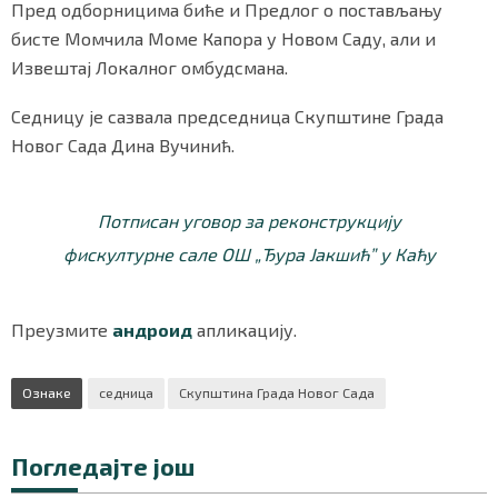
Пред одборницима биће и Предлог о постављању
бисте Момчила Моме Капора у Новом Саду, али и
Извештај Локалног омбудсмана.
Седницу је сазвала председница Скупштине Града
Новог Сада Дина Вучинић.
Потписан уговор за реконструкцију
фискултурне сале ОШ „Ђура Јакшић” у Каћу
Преузмите
андроид
апликацију.
Ознаке
седница
Скупштина Града Новог Сада
Погледајте још