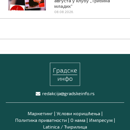
августа у клубу „Трибина
младих“
08.08.2026.
redakcija@gradskeinfo.rs
Маркетинг
|
Услови коришћења
|
Политика приватности
|
О нама
|
Импресум
|
Latinica /
Ћирилица