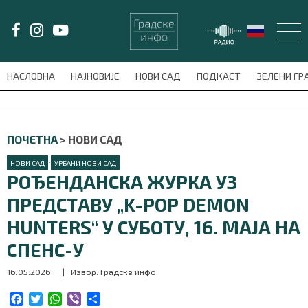
LAT/
ЋИР
НАСЛОВНА
НАЈНОВИЈЕ
НОВИ САД
ПОДКАСТ
ЗЕЛЕНИ Г
avni-meni'); $this_item = current( wp_filter_object_list( $menu_items,
НАСЛОВНА
ПОЧЕТНА
>
НОВИ САД
НАЈНОВИЈЕ
•
НОВИ САД
УРБАНИ НОВИ САД
РОЂЕНДАНСКА ЖУРКА УЗ
НОВИ САД
ПРЕДСТАВУ „K-POP DEMON
HUNTERS“ У СУБОТУ, 16. МАЈА НА
ПОДКАСТ
СПЕНС-У
ЗЕЛЕНИ ГРАД
16.05.2026.
| Извор: Градске инфо
ВИДЕО
F
T
W
V
S