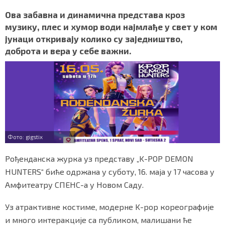
a
w
h
i
h
СПЕЦИЈАЛИ
c
i
a
b
a
Ова забавна и динамична представа кроз
e
t
t
e
r
музику, плес и хумор води најмлађе у свет у ком
БЛОГ
b
t
s
r
e
јунаци откривају колико су заједништво,
o
e
A
доброта и вера у себе важни.
o
r
p
СРБИЈА
k
p
СВЕТ
ЖИВОТ И СТИЛ
СПОРТ
Фото: gigstix
БИЗНИС
Рођенданска журка уз представу „K-POP DEMON
HUNTERS“ биће одржана у суботу, 16. маја у 17 часова у
redakcija@gradskeinfo.rs
Амфитеатру СПЕНС-а у Новом Саду.
Уз атрактивне костиме, модерне K-pop кореографије
ПРАТИТЕ НАС
и много интеракције са публиком, малишани ће