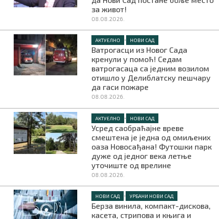
за живот!
08.08.2026.
•
АКТУЕЛНО
НОВИ САД
Ватрогасци из Новог Сада
кренули у помоћ! Седам
ватрогасаца са једним возилом
отишло у Делиблатску пешчару
да гаси пожаре
08.08.2026.
•
АКТУЕЛНО
НОВИ САД
Усред саобраћајне вреве
смештена је једна од омиљених
оаза Новосађана! Футошки парк
дуже од једног века летње
уточиште од врелине
08.08.2026.
•
НОВИ САД
УРБАНИ НОВИ САД
Берза винила, компакт-дискова,
касета, стрипова и књига и