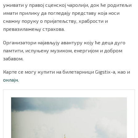
уживати у правој сценској чаролији, док ће родитељи
имати прилику да погледају представу која носи
снажну поруку о пријатељству, храбрости и
Маркетинг
|
Услови коришћења
|
Политика приват
превазилажењу страхова.
Организатори најављују авантуру коју ће деца дуго
ПРЕУЗМИТЕ НАШУ АПЛИКАЦИЈУ
памтити, испуњену музиком, енергијом и добром
забавом.
Карте се могу купити на билетарници Gigstix-а, као и
онлајн.