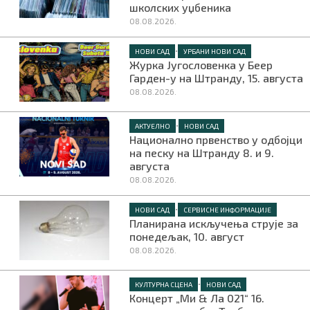
школских уџбеника
08.08.2026.
•
НОВИ САД
УРБАНИ НОВИ САД
Журка Југословенка у Беер
Гарден-у на Штранду, 15. августа
08.08.2026.
•
АКТУЕЛНО
НОВИ САД
Национално првенство у одбојци
на песку на Штранду 8. и 9.
августа
08.08.2026.
•
НОВИ САД
СЕРВИСНЕ ИНФОРМАЦИЈЕ
Планирана искључења струје за
понедељак, 10. август
08.08.2026.
•
КУЛТУРНА СЦЕНА
НОВИ САД
Концерт „Ми & Ла 021“ 16.