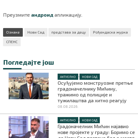
Преузмите
андроид
апликацију.
Ознаке
Нови Сад
представа за децу
Рођендаска журка
СПЕНС
Погледајте још
•
АКТУЕЛНО
НОВИ САД
Осуђујемо монструозне претње
градоначелнику Мићину,
тражимо од полиције и
тужилаштва да хитно реагују
08.08.2026.
•
АКТУЕЛНО
НОВИ САД
Градоначелник Мићин најавио
нове пројекте у граду: Боримо се
да Нови Сад постане боље место