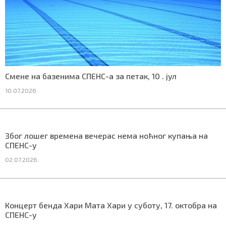
СПЕЦИЈАЛИ
БЛОГ
СРБИЈА
Смене на базенима СПЕНС-а за петак, 10 . јул
СВЕТ
10.07.2026.
ЖИВОТ И СТИЛ
СПОРТ
Због лошег времена вечерас нема ноћног купања на
СПЕНС-у
БИЗНИС
02.07.2026.
redakcija@gradskeinfo.rs
Концерт бенда Хари Мата Хари у суботу, 17. октобра на
СПЕНС-у
ПРАТИТЕ НАС