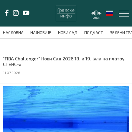
LAT/
ЋИР
НАСЛОВНА
НАЈНОВИЈЕ
НОВИ САД
ПОДКАСТ
ЗЕЛЕНИ Г
avni-meni'); $this_item = current( wp_filter_object_list( $menu_items,
НАСЛОВНА
“FIBA Challenger” Нови Сад 2026 18. и 19. јула на платоу
СПЕНС-а
НАЈНОВИЈЕ
11.07.2026.
НОВИ САД
ПОДКАСТ
ЗЕЛЕНИ ГРАД
ВИДЕО