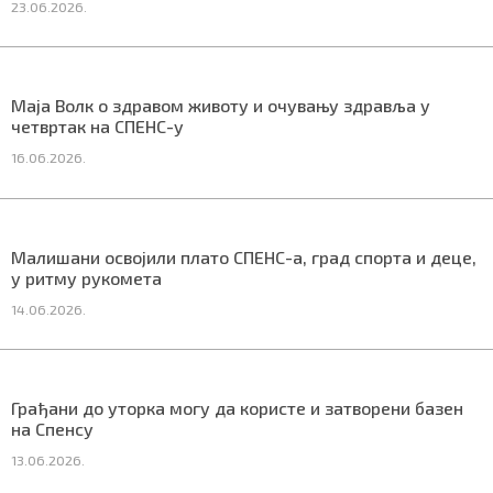
23.06.2026.
Маркетинг
|
Услови коришћења
|
Политика приват
Маја Волк о здравом животу и очувању здравља у
четвртак на СПЕНС-у
16.06.2026.
ПРЕУЗМИТЕ НАШУ АПЛИКАЦИЈУ
Малишани освојили плато СПЕНС-а, град спорта и деце,
у ритму рукомета
14.06.2026.
Грађани до уторка могу да користе и затворени базен
на Спенсу
13.06.2026.